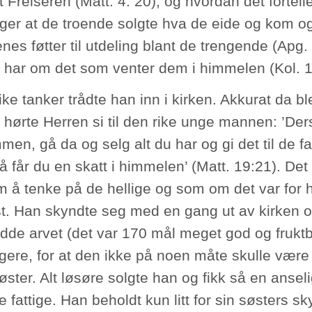
t Frelseren (Matt. 4: 20), og hvordan det fortell
nger at de troende solgte hva de eide og kom 
nes føtter til utdeling blant de trengende (Apg. 
 har om det som venter dem i himmelen (Kol. 1
ke tanker trådte han inn i kirken. Akkurat da ble
 hørte Herren si til den rike unge mannen: ’Ders
men, gå da og selg alt du har og gi det til de f
å får du en skatt i himmelen’ (Matt. 19:21). D
am å tenke på de hellige og som om det var for
lest. Han skyndte seg med en gang ut av kirken
dde arvet (det var 170 mål meget god og fruktba
gere, for at den ikke på noen måte skulle være 
øster. Alt løsøre solgte han og fikk så en ans
de fattige. Han beholdt kun litt for sin søsters sk