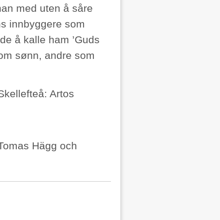
 han med uten å såre
ens innbyggere som
ide å kalle ham ’Guds
som sønn, andre som
kellefteå: Artos
v Tomas Hägg och