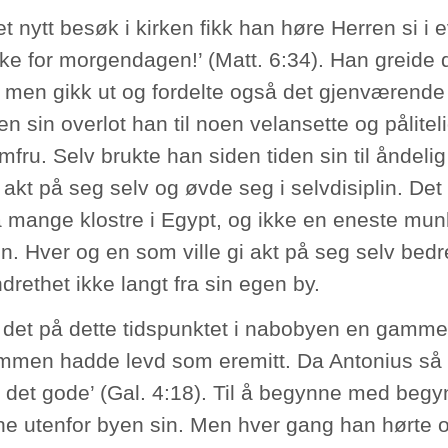
t nytt besøk i kirken fikk han høre Herren si i
kke for morgendagen!’ (Matt. 6:34). Han greide 
, men gikk ut og fordelte også det gjenværende
n sin overlot han til noen velansette og pålitelig
fru. Selv brukte han siden tiden sin til åndelig
a akt på seg selv og øvde seg i selvdisiplin. De
å mange klostre i Egypt, og ikke en eneste mun
n. Hver og en som ville gi akt på seg selv bedre
drethet ikke langt fra sin egen by.
 det på dette tidspunktet i nabobyen en gamme
men hadde levd som eremitt. Da Antonius så h
or det gode’ (Gal. 4:18). Til å begynne med begy
e utenfor byen sin. Men hver gang han hørte 