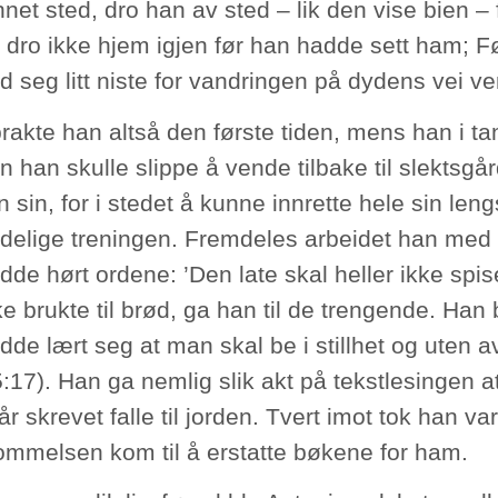
nnet sted, dro han av sted – lik den vise bien 
 dro ikke hjem igjen før han hadde sett ham; Før
d seg litt niste for vandringen på dydens vei v
lbrakte han altså den første tiden, mens han i t
 han skulle slippe å vende tilbake til slektsgå
n sin, for i stedet å kunne innrette hele sin leng
delige treningen. Fremdeles arbeidet han med 
de hørt ordene: ’Den late skal heller ikke spise
e brukte til brød, ga han til de trengende. Han
de lært seg at man skal be i stillhet og uten a
:17). Han ga nemlig slik akt på tekstlesingen a
r skrevet falle til jorden. Tvert imot tok han var
ommelsen kom til å erstatte bøkene for ham.