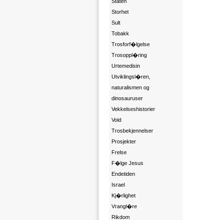
Staten
Storhet
Sult
Tobakk
Trosforf�lgelse
Trosoppl�ring
Urtemedisin
Utviklingsl�ren,
naturalismen og
dinosauruser
Vekkelseshistorier
Vold
Trosbekjennelser
Prosjekter
Frelse
F�lge Jesus
Endetiden
Israel
Kj�rlighet
Vrangl�re
Rikdom