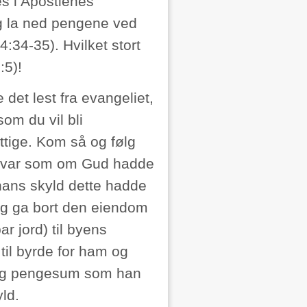
es i Apostlenes
og la ned pengene ved
4:34-35). Hvilket stort
:5)!
 det lest fra evangeliet,
om du vil bli
attige. Kom så og følg
et var som om Gud hadde
 hans skyld dette hadde
 og ga bort den eiendom
r jord) til byens
til byrde for ham og
elig pengesum som han
yld.