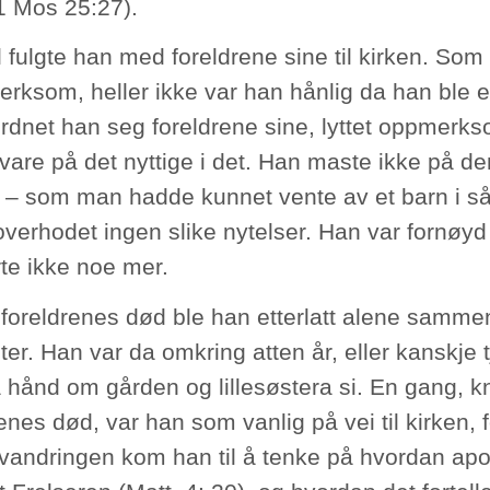
1 Mos 25:27).
 fulgte han med foreldrene sine til kirken. Som 
rksom, heller ikke var han hånlig da han ble el
rdnet han seg foreldrene sine, lyttet oppmerkso
 vare på det nyttige i det. Han maste ikke på de
t – som man hadde kunnet vente av et barn i s
overhodet ingen slike nytelser. Han var fornøyd
te ikke noe mer.
 foreldrenes død ble han etterlatt alene samm
ster. Han var da omkring atten år, eller kanskje 
ta hånd om gården og lillesøstera si. En gang, 
enes død, var han som vanlig på vei til kirken, f
vandringen kom han til å tenke på hvordan apos