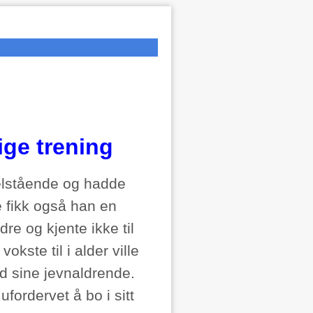
ige trening
velstående og hadde
e fikk også han en
re og kjente ikke til
ste til i alder ville
ed sine jevnaldrende.
fordervet å bo i sitt