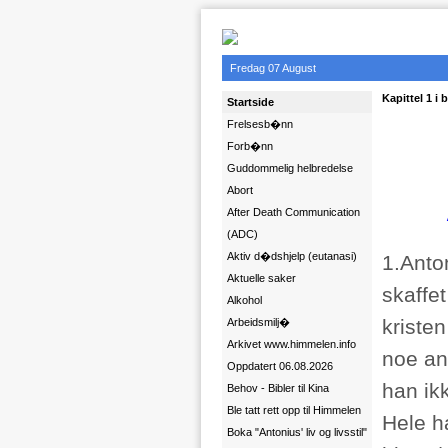
Fredag 07 August
Kapittel 1 i
Startside
Frelsesb�nn
Forb�nn
Guddommelig helbredelse
Abort
After Death Communication
(ADC)
Aktiv d�dshjelp (eutanasi)
1.Anto
Aktuelle saker
skaffe
Alkohol
kristen
Arbeidsmilj�
Arkivet www.himmelen.info
noe an
Oppdatert 06.08.2026
han ik
Behov - Bibler til Kina
Ble tatt rett opp til Himmelen
Hele h
Boka "Antonius' liv og livsstil"