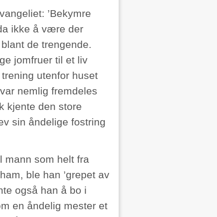
 evangeliet: ’Bekymre
da ikke å være der
 blant de trengende.
e jomfruer til et liv
 trening utenfor huset
t var nemlig fremdeles
k kjente den store
v sin åndelige fostring
l mann som helt fra
am, ble han ’grepet av
nte også han å bo i
om en åndelig mester et