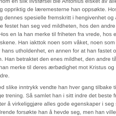
om en slik livsførsel ble Antonius elsket av al
g oppriktig de læremesterne han oppsøkte. Hos
g dennes spesielle fremskritt i hengivenhet og 
e festet han seg ved mildheten, hos den andre
os en la han merke til friheten fra vrede, hos 
kene. Han iakttok noen som våket, noen som 
r hans utholdenhet, en annen for at han fastet o
. Han betraktet den enes mildhet, den andre 
 han merke til deres ærbødighet mot Kristus og d
dre.
d slike inntrykk vendte han hver gang tilbake t
e trening. Så samlet han i sitt indre det beste 
tter å virkeliggjøre alles gode egenskaper i seg
drende forsøkte han å hevde seg, men han ville 