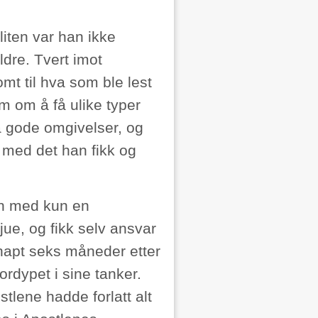
liten var han ikke
dre. Tvert imot
mt til hva som ble lest
m om å få ulike typer
å gode omgivelser, og
 med det han fikk og
en med kun en
tjue, og fikk selv ansvar
knapt seks måneder etter
ordypet i sine tanker.
tlene hadde forlatt alt