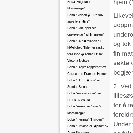
hjem (
Boka "Augustins
klosterregel"
Likevel
Boka "Didach� - De tolv
apostlers l�re"
uoppme
Boka "Don Piper sin
undero
opplevelse fra Himmelen"
Boka "En p�minnelse i
og tok
kj�rlighet. Tiden er raskt i
fin ma
ferd med � renne ut" av
Victoria Nehale
søkte 
Boka "Engler i oppdrag" av
begjær
Charles og Frances Hunter
Boka "Etter d�den" av
2. Ved
Sundar Singh
Boka "Formaninger" av
lillesø
Frans av Assisi
for å 
Boka "Frans av Assisi's
foreldr
klosterregel"
Boka "Hermas' "Hyrden""
Under 
Boka "Himlene er �pnet" av
Anna Rountree