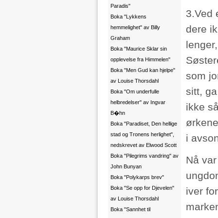
Paradis"
3.Ved e
Boka "Lykkens
dere i
hemmelighet" av Billy
Graham
lenger
Boka "Maurice Sklar sin
Søstere
opplevelse fra Himmelen"
Boka "Men Gud kan hjelpe"
som jom
av Louise Thorsdahl
sitt, g
Boka "Om underfulle
helbredelser" av Ingvar
ikke s
B�hn
ørkene
Boka "Paradiset, Den hellige
stad og Tronens herlighet",
i avson
nedskrevet av Elwood Scott
Boka "Pilegrims vandring" av
Nå var
John Bunyan
ungdom
Boka "Polykarps brev"
Boka "Se opp for Djevelen"
iver f
av Louise Thorsdahl
marken
Boka "Sannhet til