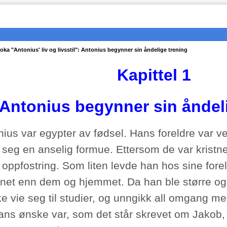
 boka "Antonius' liv og livsstil": Antonius begynner sin åndelige trening
Kapittel 1
Antonius begynner sin åndel
nius var egypter av fødsel. Hans foreldre var 
t seg en anselig formue. Ettersom de var kristn
 oppfostring. Som liten levde han hos sine foreld
net enn dem og hjemmet. Da han ble større og vok
ke vie seg til studier, og unngikk all omgang m
ans ønske var, som det står skrevet om Jakob, u