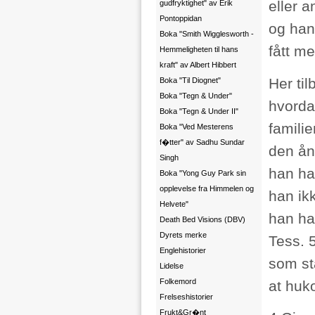
eller a
gudfryktighet" av Erik
Pontoppidan
og han
Boka "Smith Wigglesworth -
fått me
Hemmeligheten til hans
kraft" av Albert Hibbert
Her ti
Boka "Til Diognet"
Boka "Tegn & Under"
hvordan
Boka "Tegn & Under II"
familie
Boka "Ved Mesterens
f�tter" av Sadhu Sundar
den ån
Singh
han had
Boka "Yong Guy Park sin
opplevelse fra Himmelen og
han ikk
Helvete"
han had
Death Bed Visions (DBV)
Dyrets merke
Tess. 5
Englehistorier
som stå
Lidelse
Folkemord
at huk
Frelseshistorier
Frukt&Gr�nt