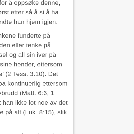
– for å oppsøke denne,
st etter så å si å ha
endte han hjem igjen.
ankene funderte på
rden eller tenke på
sel og all sin iver på
sine hender, ettersom
’ (2 Tess. 3:10). Det
 ba kontinuerlig ettersom
vbrudd (Matt. 6:6, 1
t han ikke lot noe av det
e på alt (Luk. 8:15), slik