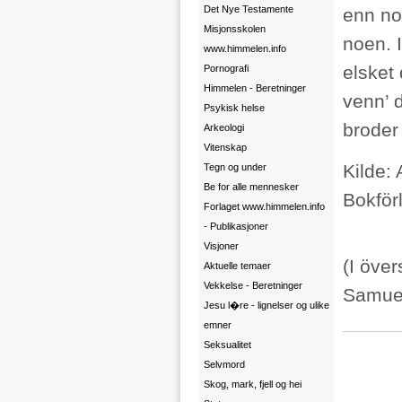
Det Nye Testamente
enn no
Misjonsskolen
noen. 
www.himmelen.info
elsket
Pornografi
Himmelen - Beretninger
venn’ 
Psykisk helse
broder
Arkeologi
Vitenskap
Kilde:
Tegn og under
Be for alle mennesker
Bokför
Forlaget www.himmelen.info
- Publikasjoner
Visjoner
(I öve
Aktuelle temaer
Vekkelse - Beretninger
Samue
Jesu l�re - lignelser og ulike
emner
Seksualitet
Selvmord
Skog, mark, fjell og hei