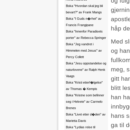
og fulg
Boka "Hvordan skal jeg bli
gjerni
bevart?" av Frank Mangs
apostle
Boka "I Guds n�rhet" av
Francis Frangipane
håp de
Boka "Innenfor Paradisets
porter" av Rebecca Springer
Med sli
Boka "Jeg vandret i
og han
Himmelen med Jesus" av
Percy Collett
fullkom
Boka "Jesu oppstandelse og
meg, s
naturlovene" av Ralph Henk
Vaags
gitt h
Boka "Kristi etterf�lgelse"
blitt 
av Thomas � Kempis
Boka "Kristne som befinner
han ha
seg i Helvete" av Carmelo
innbyg
Brenes
hans s
Boka "Livet etter d�den" av
Marietta Davis
ga til 
Boka "Lydias reise til