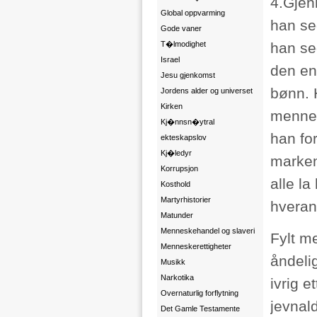
4.Gjenn
Global oppvarming
han se
Gode vaner
T�lmodighet
han se
Israel
den en
Jesu gjenkomst
bønn. H
Jordens alder og universet
Kirken
mennes
Kj�nnsn�ytral
han fo
ekteskapslov
Kj�ledyr
marken
Korrupsjon
alle la
Kosthold
Martyrhistorier
hveran
Matunder
Menneskehandel og slaveri
Fylt me
Menneskerettigheter
åndelig
Musikk
Narkotika
ivrig e
Overnaturlig forflytning
jevnal
Det Gamle Testamente