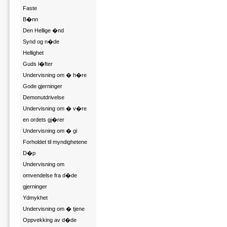
Faste
B�nn
Den Hellige �nd
Synd og n�de
Hellighet
Guds l�fter
Undervisning om � h�re
Gode gjerninger
Demonutdrivelse
Undervisning om � v�re
en ordets gj�rer
Undervisning om � gi
Forholdet til myndighetene
D�p
Undervisning om
omvendelse fra d�de
gjerninger
Ydmykhet
Undervisning om � tjene
Oppvekking av d�de