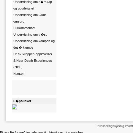
Undervisning om d�rskap
og ugudelighet
Undervisning om Guds
omsorg
Fullkommenhet
Undervisning om tr�st
Undervisning om kampen og
det � kjempe
Ut-av-kroppen-opplevelser
& Near Death Experiences
(NDE)
Kontakt
L�pslinker
Publiseringsl�snig leve
Binary file /home/himmelen/public_html/index.php matches