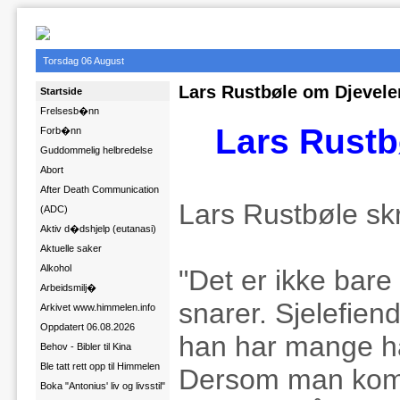
Torsdag 06 August
Lars Rustbøle om Djevele
Startside
Frelsesb�nn
Lars Rustb
Forb�nn
Guddommelig helbredelse
Abort
After Death Communication
Lars Rustbøle skr
(ADC)
Aktiv d�dshjelp (eutanasi)
Aktuelle saker
Alkohol
"Det er ikke bare
Arbeidsmilj�
snarer. Sjelefie
Arkivet www.himmelen.info
Oppdatert 06.08.2026
han har mange hå
Behov - Bibler til Kina
Ble tatt rett opp til Himmelen
Dersom man komm
Boka "Antonius' liv og livsstil"