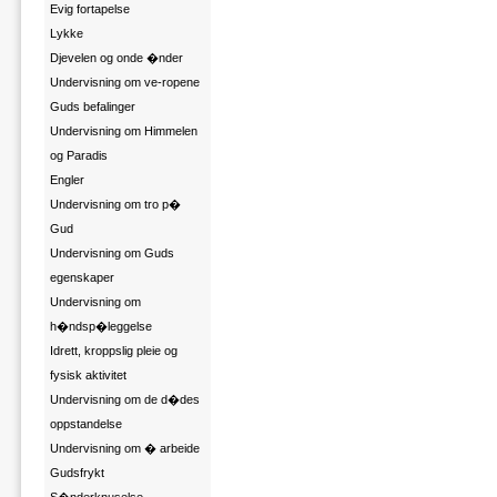
Evig fortapelse
Lykke
Djevelen og onde �nder
Undervisning om ve-ropene
Guds befalinger
Undervisning om Himmelen
og Paradis
Engler
Undervisning om tro p�
Gud
Undervisning om Guds
egenskaper
Undervisning om
h�ndsp�leggelse
Idrett, kroppslig pleie og
fysisk aktivitet
Undervisning om de d�des
oppstandelse
Undervisning om � arbeide
Gudsfrykt