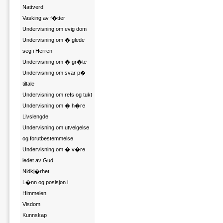
Nattverd
Vasking av f�tter
Undervisning om evig dom
Undervisning om � glede
seg i Herren
Undervisning om � gr�te
Undervisning om svar p�
tiltale
Undervisning om refs og tukt
Undervisning om � h�re
Livslengde
Undervisning om utvelgelse
og forutbestemmelse
Undervisning om � v�re
ledet av Gud
Nidkj�rhet
L�nn og posisjon i
Himmelen
Visdom
Kunnskap