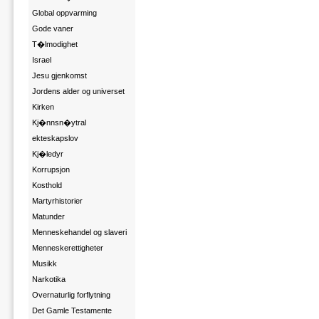
Global oppvarming
Gode vaner
T�lmodighet
Israel
Jesu gjenkomst
Jordens alder og universet
Kirken
Kj�nnsn�ytral
ekteskapslov
Kj�ledyr
Korrupsjon
Kosthold
Martyrhistorier
Matunder
Menneskehandel og slaveri
Menneskerettigheter
Musikk
Narkotika
Overnaturlig forflytning
Det Gamle Testamente