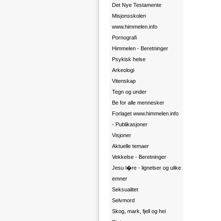
Det Nye Testamente
Misjonsskolen
www.himmelen.info
Pornografi
Himmelen - Beretninger
Psykisk helse
Arkeologi
Vitenskap
Tegn og under
Be for alle mennesker
Forlaget www.himmelen.info
- Publikasjoner
Visjoner
Aktuelle temaer
Vekkelse - Beretninger
Jesu l�re - lignelser og ulike
emner
Seksualitet
Selvmord
Skog, mark, fjell og hei