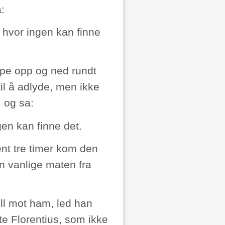
:
d hvor ingen kan finne
ppe opp og ned rundt
til å adlyde, men ikke
 og sa:
gen kan finne det.
rent tre timer kom den
en vanlige maten fra
ll mot ham, led han
e Florentius, som ikke