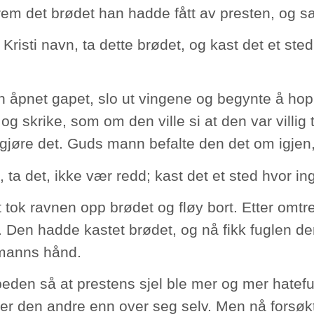
frem det brødet han hadde fått av presten, og sa
 Kristi navn, ta dette brødet, og kast det et ste
 åpnet gapet, slo ut vingene og begynte å ho
og skrike, som om den ville si at den var villig 
gjøre det. Guds mann befalte den det om igjen,
, ta det, ikke vær redd; kast det et sted hvor in
tt tok ravnen opp brødet og fløy bort. Etter omt
e. Den hadde kastet brødet, og nå fikk fuglen d
manns hånd.
eden så at prestens sjel ble mer og mer hatefu
er den andre enn over seg selv. Men nå forsøkt