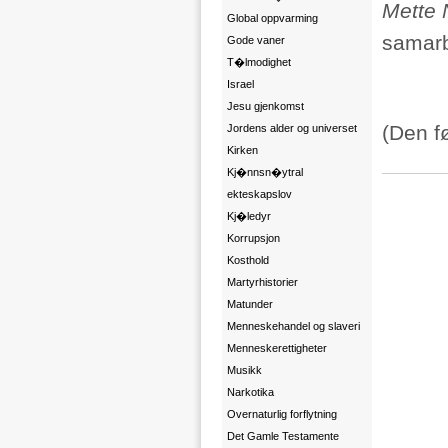
Mette 
Global oppvarming
samarb
Gode vaner
T�lmodighet
Israel
Jesu gjenkomst
(Den f
Jordens alder og universet
Kirken
Kj�nnsn�ytral
ekteskapslov
Kj�ledyr
Korrupsjon
Kosthold
Martyrhistorier
Matunder
Menneskehandel og slaveri
Menneskerettigheter
Musikk
Narkotika
Overnaturlig forflytning
Det Gamle Testamente