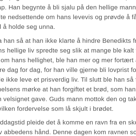
p. Han begynte å bli sjalu på den hellige mann
lte nedsettende om hans levevis og prøvde å f
il å holde seg unna.
 han så at han ikke klarte å hindre Benedikts f
 hellige liv spredte seg slik at mange ble kalt t
 om hans hellighet, ble han mer og mer fortært
re dag for dag, for han ville gjerne bli lovprist
le ikke leve et prisverdig liv. Til slutt ble han så
elsens mørke at han forgiftet et brød, som han 
 velsignet gave. Guds mann mottok den og tak
ilken fordervelse som lå skjult i brødet.
ddagstid pleide det å komme en ravn fra en sk
v abbedens hånd. Denne dagen kom ravnen so