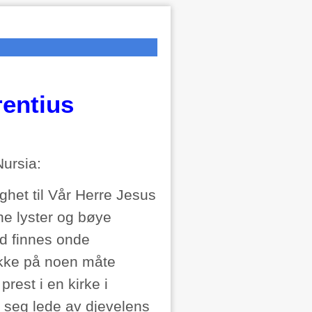
entius
Nursia:
ghet til Vår Herre Jesus
ine lyster og bøye
id finnes onde
kke på noen måte
rest i en kirke i
ot seg lede av djevelens