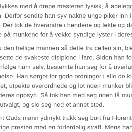
lykkes med å drepe mesteren fysisk, å ødelegg
n. Derfor sendte han syv nakne unge piker inn 
r. Der tok de hverandre i hendene og lekte og d
 på munkene for å vekke syndige lyster i deres
 den hellige mannen så dette fra cellen sin, ble
ette de svakeste disiplene i fare. Siden han fors
orfølge ham selv, bestemte han seg for å overla
else. Han sørget for gode ordninger i alle de 
et, utpekte overordnede og lot noen munker bli 
deres oppsyn. Så tok han med seg noen få mu
utvalgt, og slo seg ned et annet sted.
rt Guds mann ydmykt trakk seg bort fra Florent
tige presten med en forferdelig straff. Mens ha