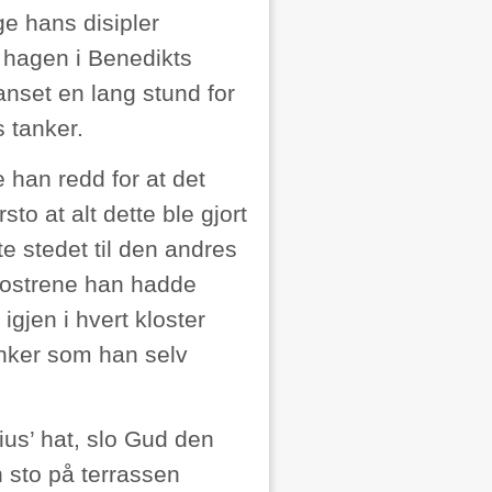
e hans disipler
i hagen i Benedikts
anset en lang stund for
 tanker.
 han redd for at det
to at alt dette ble gjort
te stedet til den andres
klostrene han hadde
igjen i hvert kloster
nker som han selv
ius’ hat, slo Gud den
n sto på terrassen