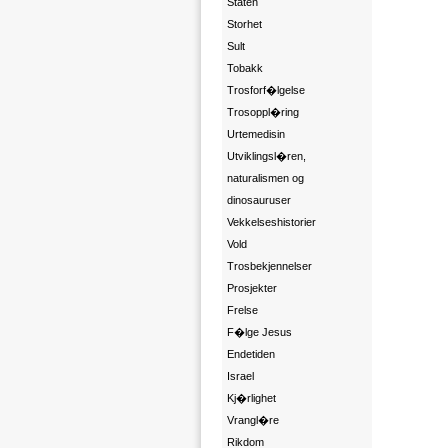
Staten
Storhet
Sult
Tobakk
Trosforf�lgelse
Trosoppl�ring
Urtemedisin
Utviklingsl�ren,
naturalismen og
dinosauruser
Vekkelseshistorier
Vold
Trosbekjennelser
Prosjekter
Frelse
F�lge Jesus
Endetiden
Israel
Kj�rlighet
Vrangl�re
Rikdom