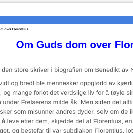
 over Florentius
Om Guds dom over Flor
 den store skriver i biografien om Benedikt av 
vidt og bredt ble mennesker oppglødd av kjærli
, og mange forlot det verdslige liv for å tøyle s
 under Frelserens milde åk. Men siden det allt
ker som misunner andres dyder, selv om de i
å leve etter dem, skjedde det at Florentius, en p
et, og bestefar til vår subdiakon Florentius, l