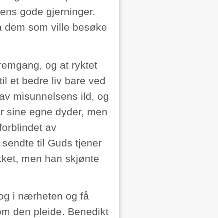
ens gode gjerninger.
å dem som ville besøke
remgang, og at ryktet
il et bedre liv bare ved
 av misunnelsens ild, og
 for sine egne dyder, men
 forblindet av
sendte til Guds tjener
ket, men han skjønte
og i nærheten og få
m den pleide. Benedikt