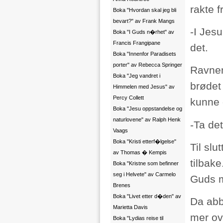
rakte 
Boka "Hvordan skal jeg bli
bevart?" av Frank Mangs
-I Jesu
Boka "I Guds n�rhet" av
Francis Frangipane
det.
Boka "Innenfor Paradisets
porter" av Rebecca Springer
Ravnen
Boka "Jeg vandret i
brødet 
Himmelen med Jesus" av
Percy Collett
kunne 
Boka "Jesu oppstandelse og
naturlovene" av Ralph Henk
-Ta det
Vaags
Boka "Kristi etterf�lgelse"
Til slu
av Thomas � Kempis
tilbak
Boka "Kristne som befinner
seg i Helvete" av Carmelo
Guds 
Brenes
Boka "Livet etter d�den" av
Da abb
Marietta Davis
mer ov
Boka "Lydias reise til