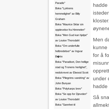
Paradis"
hadde 
Boka "Lykkens
istede
hemmelighet" av Billy
Graham
kloste
Boka "Maurice Sklar sin
øynene
opplevelse fra Himmelen"
Boka "Men Gud kan hjelpe"
Men da
av Louise Thorsdahl
Boka "Om underfulle
kunne s
helbredelser" av Ingvar
for å f
B�hn
misunn
Boka "Paradiset, Den hellige
stad og Tronens herlighet",
opprett
nedskrevet av Elwood Scott
under 
Boka "Pilegrims vandring" av
John Bunyan
hadde 
Boka "Polykarps brev"
Boka "Se opp for Djevelen"
Så sna
av Louise Thorsdahl
allmek
Boka "Sannhet til