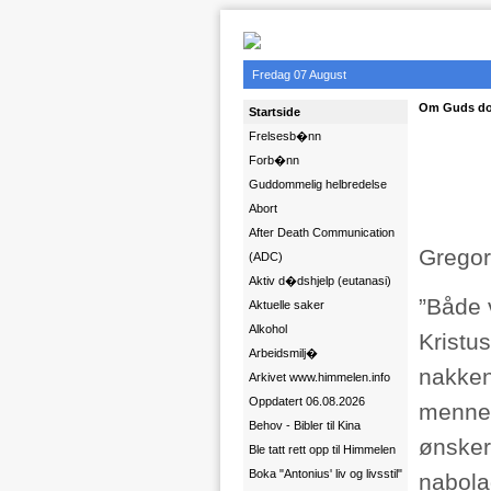
Fredag 07 August
Om Guds dom
Startside
Frelsesb�nn
Forb�nn
Guddommelig helbredelse
Abort
After Death Communication
Gregor
(ADC)
Aktiv d�dshjelp (eutanasi)
”Både 
Aktuelle saker
Alkohol
Kristus
Arbeidsmilj�
nakken
Arkivet www.himmelen.info
Oppdatert 06.08.2026
mennes
Behov - Bibler til Kina
ønsker 
Ble tatt rett opp til Himmelen
Boka "Antonius' liv og livsstil"
nabolag