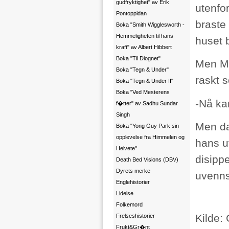
gudfryktighet" av Erik
utenfor
Pontoppidan
braste
Boka "Smith Wigglesworth -
Hemmeligheten til hans
huset 
kraft" av Albert Hibbert
Boka "Til Diognet"
Men Ma
Boka "Tegn & Under"
raskt 
Boka "Tegn & Under II"
Boka "Ved Mesterens
-Nå ka
f�tter" av Sadhu Sundar
Singh
Men da
Boka "Yong Guy Park sin
opplevelse fra Himmelen og
hans u
Helvete"
disippe
Death Bed Visions (DBV)
Dyrets merke
uvenns
Englehistorier
Lidelse
Folkemord
Kilde:
Frelseshistorier
Frukt&Gr�nt