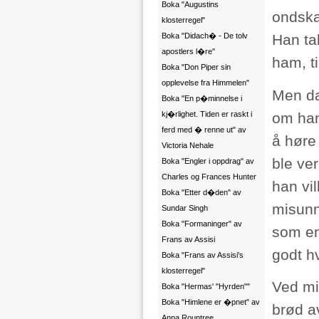
Boka "Augustins
ondska
klosterregel"
Boka "Didach� - De tolv
Han ta
apostlers l�re"
ham, t
Boka "Don Piper sin
opplevelse fra Himmelen"
Men da
Boka "En p�minnelse i
om hans
kj�rlighet. Tiden er raskt i
ferd med � renne ut" av
å høre
Victoria Nehale
ble ver
Boka "Engler i oppdrag" av
Charles og Frances Hunter
han vil
Boka "Etter d�den" av
misunn
Sundar Singh
Boka "Formaninger" av
som en
Frans av Assisi
godt hv
Boka "Frans av Assisi's
klosterregel"
Ved mi
Boka "Hermas' "Hyrden""
Boka "Himlene er �pnet" av
brød a
Anna Rountree