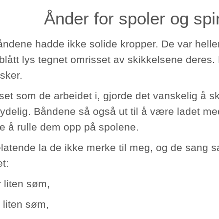
Ånder for spoler og spi
åndene hadde ikke solide kropper. De var hell
vblått lys tegnet omrisset av skikkelsene deres
sker.
set som de arbeidet i, gjorde det vanskelig å s
tydelig. Båndene så også ut til å være ladet m
e å rulle dem opp på spolene.
elatende la de ikke merke til meg, og de san
t:
 liten søm,
 liten søm,