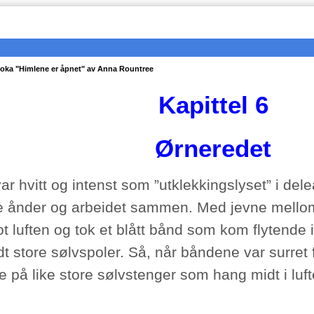
 boka "Himlene er åpnet" av Anna Rountree
Kapittel 6
Ørneredet
ar hvitt og intenst som ”utklekkingslyset” i dele
ire ånder og arbeidet sammen. Med jevne mello
 luften og tok et blått bånd som kom flytende in
t store sølvspoler. Så, når båndene var surret 
e på like store sølvstenger som hang midt i luft