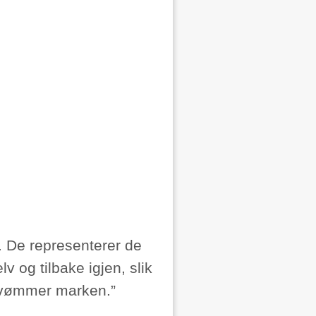
d. De representerer de
v og tilbake igjen, slik
rsvømmer marken.”