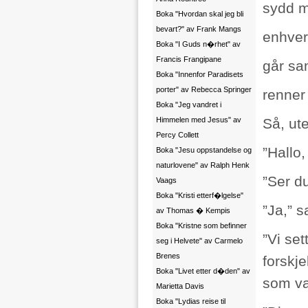
sydd m
Boka "Hvordan skal jeg bli
bevart?" av Frank Mangs
enhver
Boka "I Guds n�rhet" av
Francis Frangipane
går s
Boka "Innenfor Paradisets
porter" av Rebecca Springer
renner t
Boka "Jeg vandret i
Himmelen med Jesus" av
Så, ut
Percy Collett
”Hallo,
Boka "Jesu oppstandelse og
naturlovene" av Ralph Henk
”Ser d
Vaags
Boka "Kristi etterf�lgelse"
”Ja,” s
av Thomas � Kempis
Boka "Kristne som befinner
”Vi se
seg i Helvete" av Carmelo
Brenes
forskje
Boka "Livet etter d�den" av
som va
Marietta Davis
Boka "Lydias reise til