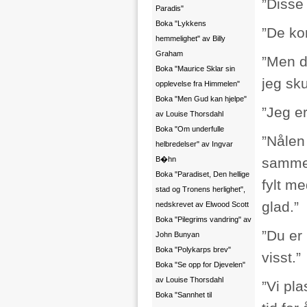
”Disse
Paradis"
Boka "Lykkens
”De kom
hemmelighet" av Billy
Graham
”Men d
Boka "Maurice Sklar sin
jeg sku
opplevelse fra Himmelen"
Boka "Men Gud kan hjelpe"
”Jeg er 
av Louise Thorsdahl
Boka "Om underfulle
”Nålen
helbredelser" av Ingvar
B�hn
sammen
Boka "Paradiset, Den hellige
fylt m
stad og Tronens herlighet",
glad.”
nedskrevet av Elwood Scott
Boka "Pilegrims vandring" av
”Du er 
John Bunyan
Boka "Polykarps brev"
visst.”
Boka "Se opp for Djevelen"
av Louise Thorsdahl
”Vi pla
Boka "Sannhet til