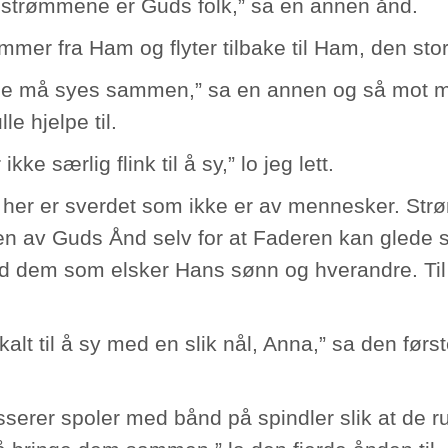
 strømmene er Guds folk,” sa en annen ånd.
mer fra Ham og flyter tilbake til Ham, den stor
e må syes sammen,” sa en annen og så mot me
lle hjelpe til.
ikke særlig flink til å sy,” lo jeg lett.
 her er sverdet som ikke er av mennesker. Str
 av Guds Ånd selv for at Faderen kan glede 
ed dem som elsker Hans sønn og hverandre. Til
kalt til å sy med en slik nål, Anna,” sa den først
sserer spoler med bånd på spindler slik at de rul