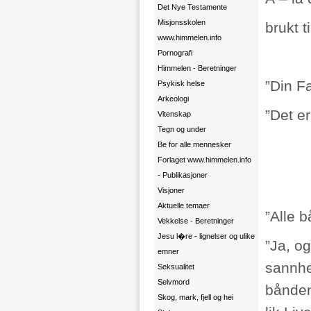
Det Nye Testamente
Misjonsskolen
brukt t
www.himmelen.info
Pornografi
Himmelen - Beretninger
”Din Fa
Psykisk helse
Arkeologi
”Det er
Vitenskap
Tegn og under
Be for alle mennesker
Forlaget www.himmelen.info
- Publikasjoner
Visjoner
Aktuelle temaer
”Alle b
Vekkelse - Beretninger
Jesu l�re - lignelser og ulike
”Ja, o
emner
sannhe
Seksualitet
Selvmord
båndene
Skog, mark, fjell og hei