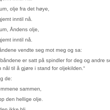
m, olje fra det høye,
gjemt inntil nå.
m, Åndens olje,
gjemt inntil nå.
åndene vendte seg mot meg og sa:
 båndene er satt på spindler for deg og andre s
nål til å gjøre i stand for oljekilden.”
g de:
rømmene sammen,
p den hellige olje.
den ikke bli