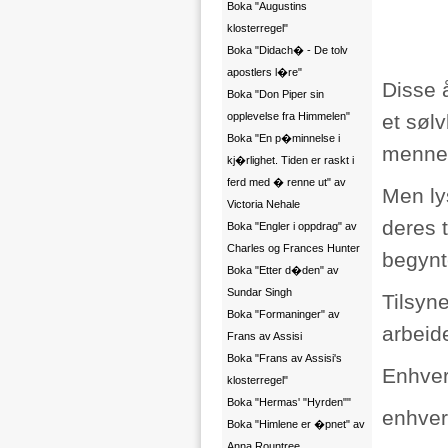
Boka "Augustins
klosterregel"
Boka "Didach� - De tolv
apostlers l�re"
Disse 
Boka "Don Piper sin
opplevelse fra Himmelen"
et søl
Boka "En p�minnelse i
menne
kj�rlighet. Tiden er raskt i
ferd med � renne ut" av
Men ly
Victoria Nehale
deres 
Boka "Engler i oppdrag" av
Charles og Frances Hunter
begynt
Boka "Etter d�den" av
Sundar Singh
Tilsyn
Boka "Formaninger" av
arbeide
Frans av Assisi
Boka "Frans av Assisi's
Enhver
klosterregel"
Boka "Hermas' "Hyrden""
enhver
Boka "Himlene er �pnet" av
Anna Rountree