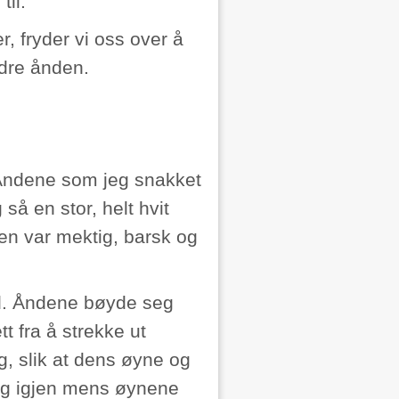
til.
er, fryder vi oss over å
ndre ånden.
 Åndene som jeg snakket
så en stor, helt hvit
Den var mektig, barsk og
ed. Åndene bøyde seg
t fra å strekke ut
g, slik at dens øyne og
meg igjen mens øynene