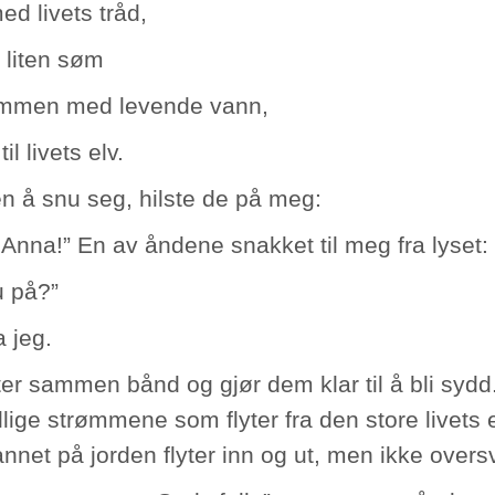
ed livets tråd,
 liten søm
ammen med levende vann,
il livets elv.
en å snu seg, hilste de på meg:
 Anna!” En av åndene snakket til meg fra lyset:
u på?”
a jeg.
tter sammen bånd og gjør dem klar til å bli syd
llige strømmene som flyter fra den store livets el
nnet på jorden flyter inn og ut, men ikke ove