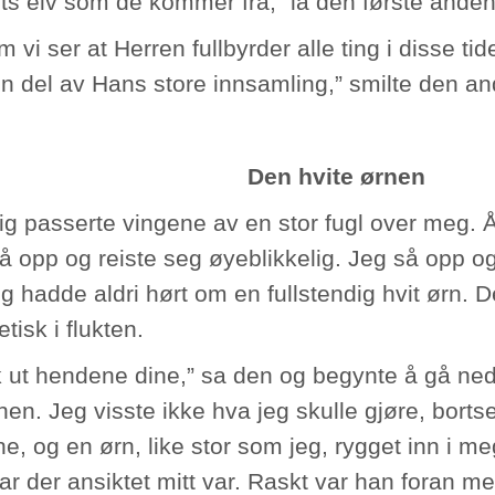
ets elv som de kommer fra,” la den første ånden 
 vi ser at Herren fullbyrder alle ting i disse tid
n del av Hans store innsamling,” smilte den a
Den hvite ørnen
lig passerte vingene av en stor fugl over meg.
 opp og reiste seg øyeblikkelig. Jeg så opp og 
eg hadde aldri hørt om en fullstendig hvit ørn. 
tisk i flukten.
k ut hendene dine,” sa den og begynte å gå n
en. Jeg visste ikke hva jeg skulle gjøre, bortset
e, og en ørn, like stor som jeg, rygget inn i me
ar der ansiktet mitt var. Raskt var han foran 