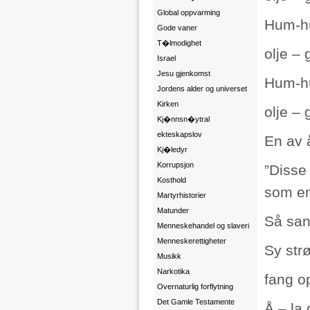
Global oppvarming
Hum-hu
Gode vaner
T�lmodighet
olje – 
Israel
Jesu gjenkomst
Hum-hu
Jordens alder og universet
Kirken
olje – 
Kj�nnsn�ytral
ekteskapslov
En av 
Kj�ledyr
Korrupsjon
”Disse
Kosthold
som en 
Martyrhistorier
Matunder
Så san
Menneskehandel og slaveri
Menneskerettigheter
Sy st
Musikk
Narkotika
fang op
Overnaturlig forflytning
Det Gamle Testamente
Å – la 