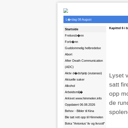
L�rdag 08 August
Kapittel 6 i
Startside
Frelsesb�nn
Forb�nn
Guddommelig helbredelse
Abort
After Death Communication
(ADC)
Aktiv d�dshjelp (eutanasi)
Lyset v
Aktuelle saker
satt f
Alkohol
Arbeidsmilj�
opp mot
Arkivet www.himmelen.info
de rund
Oppdatert 06.08.2026
spolen
Behov - Bibler til Kina
Ble tatt rett opp til Himmelen
Boka "Antonius' liv og livsstil"