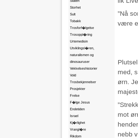
lik Liv
Staten
Storhet
”Nå som
Sult
Tobakk
være e
Trosforf�lgelse
Trosoppl�ring
Urtemedisin
Utviklingsl�ren,
naturalismen og
Plutse
dinosauruser
Vekkelseshistorier
med, så
Vold
ørn. J
Trosbekjennelser
Prosjekter
majeste
Frelse
F�lge Jesus
”Strek
Endetiden
mot ørn
Israel
Kj�rlighet
henden
Vrangl�re
nebb v
Rikdom