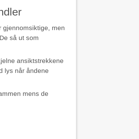
ndler
er gjennomsiktige, men
. De så ut som
kjelne ansiktstrekkene
ed lys når åndene
g sammen mens de