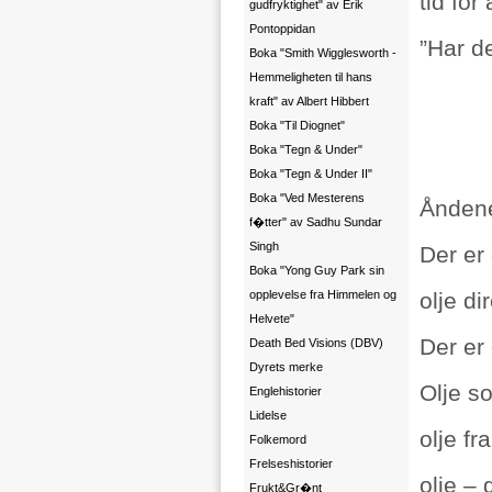
tid for
gudfryktighet" av Erik
Pontoppidan
”Har d
Boka "Smith Wigglesworth -
Hemmeligheten til hans
kraft" av Albert Hibbert
Boka "Til Diognet"
Boka "Tegn & Under"
Boka "Tegn & Under II"
Boka "Ved Mesterens
Åndene
f�tter" av Sadhu Sundar
Singh
Der er 
Boka "Yong Guy Park sin
opplevelse fra Himmelen og
olje di
Helvete"
Der er
Death Bed Visions (DBV)
Dyrets merke
Olje s
Englehistorier
Lidelse
olje f
Folkemord
Frelseshistorier
olje – 
Frukt&Gr�nt