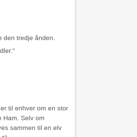
te den tredje ånden.
dler.”
r til enhver om en stor
e Ham. Selv om
syes sammen til en elv