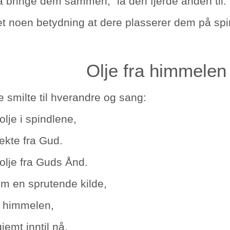
 å bringe dem sammen,” la den fjerde ånden til.
et noen betydning at dere plasserer dem på spin
Olje fra himmelen
 smilte til hverandre og sang:
olje i spindlene,
rekte fra Gud.
 olje fra Guds Ånd.
om en sprutende kilde,
ra himmelen,
gjemt inntil nå.