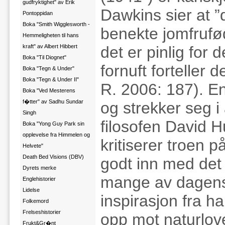
gudfryktighet" av Erik
Dawkins sier at ”d
Pontoppidan
Boka "Smith Wigglesworth -
benekte jomfrufø
Hemmeligheten til hans
kraft" av Albert Hibbert
det er pinlig for 
Boka "Til Diognet"
fornuft forteller
Boka "Tegn & Under"
Boka "Tegn & Under II"
R. 2006: 187). En 
Boka "Ved Mesterens
f�tter" av Sadhu Sundar
og strekker seg i a
Singh
filosofen David 
Boka "Yong Guy Park sin
opplevelse fra Himmelen og
kritiserer troen 
Helvete"
Death Bed Visions (DBV)
godt inn med det 
Dyrets merke
mange av dagens 
Englehistorier
Lidelse
inspirasjon fra h
Folkemord
Frelseshistorier
opp mot naturlov
Frukt&Gr�nt