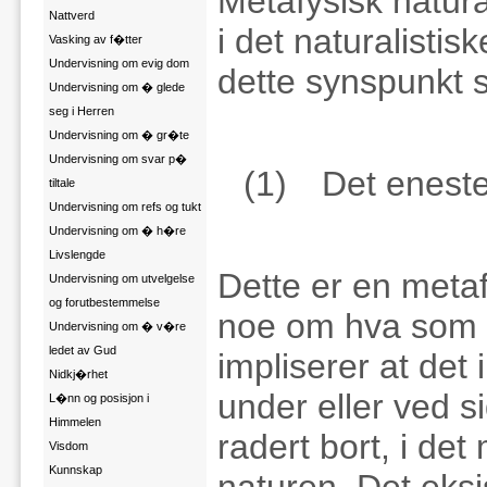
Metafysisk natur
Nattverd
i det naturalistis
Vasking av f�tter
Undervisning om evig dom
dette synspunkt s
Undervisning om � glede
seg i Herren
Undervisning om � gr�te
Undervisning om svar p�
(1)
Det eneste
tiltale
Undervisning om refs og tukt
Undervisning om � h�re
Livslengde
Dette er en metaf
Undervisning om utvelgelse
og forutbestemmelse
noe om hva som ek
Undervisning om � v�re
ledet av Gud
impliserer at det
Nidkj�rhet
under eller ved 
L�nn og posisjon i
Himmelen
radert bort, i det
Visdom
Kunnskap