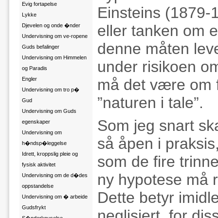
Evig fortapelse
Einsteins (1879-19
Lykke
eller tanken om e
Djevelen og onde �nder
Undervisning om ve-ropene
denne måten leve
Guds befalinger
Undervisning om Himmelen
under risikoen om 
og Paradis
Engler
må det være om f
Undervisning om tro p�
”naturen i tale”.
Gud
Undervisning om Guds
Som jeg snart ska
egenskaper
Undervisning om
så åpen i praksis
h�ndsp�leggelse
Idrett, kroppslig pleie og
som de fire trinn
fysisk aktivitet
ny hypotese må rel
Undervisning om de d�des
oppstandelse
Dette betyr imidle
Undervisning om � arbeide
Gudsfrykt
neglisjert, for d