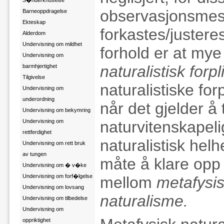
S�nderknuselse
observasjonsmes
Barneoppdragelse
Ekteskap
forkastes/justere
Alderdom
Undervisning om mildhet
forhold er at mye 
Undervisning om
naturalistisk forpl
barmhjertighet
Tilgivelse
naturalistiske forp
Undervisning om
underordning
når det gjelder å 
Undervisning om bekymring
Undervisning om
naturvitenskapeli
rettferdighet
naturalistisk hel
Undervisning om rett bruk
av tungen
måte å klare opp d
Undervisning om � v�ke
Undervisning om forf�lgelse
mellom
metafysis
Undervisning om lovsang
naturalisme.
Undervisning om tilbedelse
Undervisning om
oppriktighet