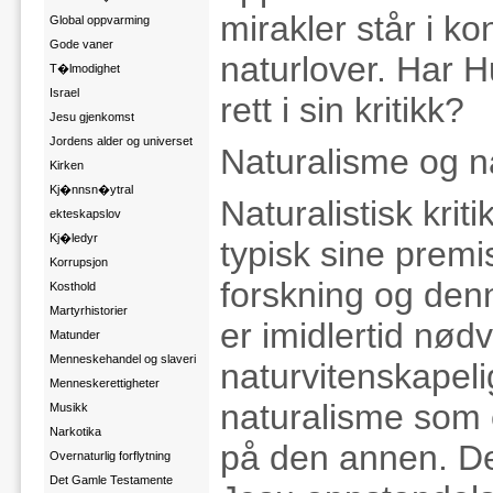
mirakler står i k
Global oppvarming
Gode vaner
naturlover. Har 
T�lmodighet
Israel
rett i sin kritikk?
Jesu gjenkomst
Jordens alder og universet
Naturalisme og n
Kirken
Kj�nnsn�ytral
Naturalistisk kri
ekteskapslov
Kj�ledyr
typisk sine premi
Korrupsjon
forskning og denn
Kosthold
Martyrhistorier
er imidlertid nød
Matunder
Menneskehandel og slaveri
naturvitenskapeli
Menneskerettigheter
naturalisme som e
Musikk
Narkotika
på den annen. De
Overnaturlig forflytning
Det Gamle Testamente