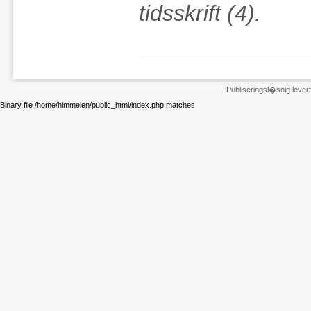
tidsskrift (4).
Publiseringsl�snig leve
Binary file /home/himmelen/public_html/index.php matches