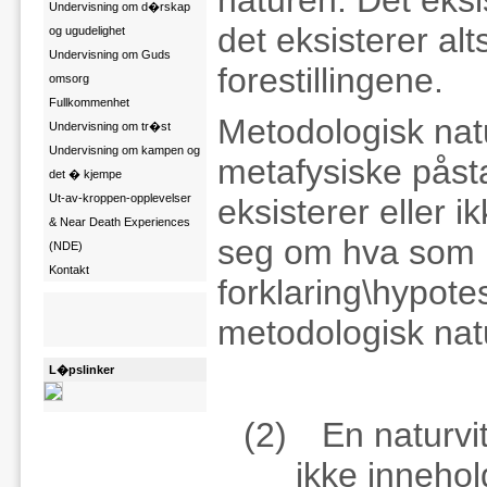
naturen. Det eksi
Undervisning om d�rskap
det eksisterer alt
og ugudelighet
Undervisning om Guds
forestillingene.
omsorg
Fullkommenhet
Metodologisk nat
Undervisning om tr�st
Undervisning om kampen og
metafysiske påst
det � kjempe
Ut-av-kroppen-opplevelser
eksisterer eller i
& Near Death Experiences
seg om hva som k
(NDE)
Kontakt
forklaring\hypote
metodologisk nat
L�pslinker
(2)
En naturvi
ikke innehol