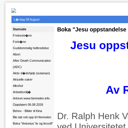
L�rdag 08 August
Boka "Jesu oppstandelse 
Startside
Frelsesb�nn
Jesu opps
Forb�nn
Guddommelig helbredelse
Abort
After Death Communication
(ADC)
Aktiv d�dshjelp (eutanasi)
Aktuelle saker
Av 
Alkohol
Arbeidsmilj�
Arkivet www.himmelen.info
Oppdatert 06.08.2026
Behov - Bibler til Kina
Dr. Ralph Henk 
Ble tatt rett opp til Himmelen
ved Universitetet
Boka "Antonius' liv og livsstil"