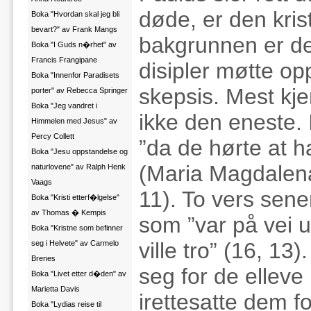
døde, er den kris
Boka "Hvordan skal jeg bli
bevart?" av Frank Mangs
bakgrunnen er det
Boka "I Guds n�rhet" av
Francis Frangipane
disipler møtte o
Boka "Innenfor Paradisets
skepsis. Mest kj
porter" av Rebecca Springer
Boka "Jeg vandret i
ikke den eneste. 
Himmelen med Jesus" av
Percy Collett
”da de hørte at h
Boka "Jesu oppstandelse og
(Maria Magdalena
naturlovene" av Ralph Henk
Vaags
11). To vers sene
Boka "Kristi etterf�lgelse"
av Thomas � Kempis
som ”var på vei u
Boka "Kristne som befinner
ville tro” (16, 13)
seg i Helvete" av Carmelo
Brenes
seg for de elleve
Boka "Livet etter d�den" av
Marietta Davis
irettesatte dem f
Boka "Lydias reise til