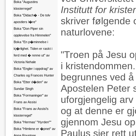
Boka "Augustins
Institutt for kriste
klosterregel"
Boka "Didach� - De tolv
skriver følgende
apostlers l�re"
Boka "Don Piper sin
naturlovene:
opplevelse fra Himmelen"
Boka "En p�minnelse i
kj�rlighet. Tiden er raskt i
"Troen på Jesu op
ferd med � renne ut" av
Victoria Nehale
i kristendommen. 
Boka "Engler i oppdrag" av
begrunnes ved å h
Charles og Frances Hunter
Boka "Etter d�den" av
Apostelen Peter s
Sundar Singh
Boka "Formaninger" av
uforgjengelig ar
Frans av Assisi
og at denne er gjo
Boka "Frans av Assisi's
klosterregel"
gjennom Jesu opp
Boka "Hermas' "Hyrden""
Boka "Himlene er �pnet" av
Paulus sier rett 
Anna Rountree