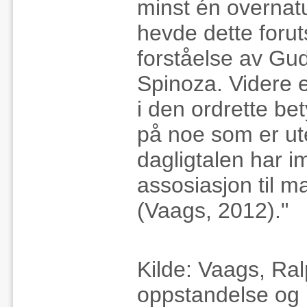
minst én overnatu
hevde dette foruts
forståelse av Gud
Spinoza. Videre e
i den ordrette b
på noe som er ute
dagligtalen har i
assosiasjon til ma
(Vaags, 2012)."
Kilde: Vaags, Ra
oppstandelse og 