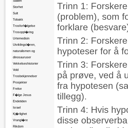
Staten
Trinn 1: Forskere
Storhet
Sult
(problem), som fo
Tobakk
forklare (besvare
Trosforf�lgelse
Trosoppl�ring
Trinn 2: Forskeren
Urtemedisin
Utviklingsl�ren,
hypoteser for å f
naturalismen og
dinosauruser
Trinn 3: Forskere
Vekkelseshistorier
Vold
på prøve, ved å 
Trosbekjennelser
Prosjekter
fra hypotesen (s
Frelse
tillegg).
F�lge Jesus
Endetiden
Trinn 4: Hvis hyp
Israel
Kj�rlighet
disse observerba
Vrangl�re
Rikdom