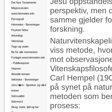
Jesu oppstandelse
Det Nye Testamente
perspektiv, men d
Misjonsskolen
www.himmelen.info
samme gjelder for
Pornografi
Himmelen - Beretninger
forskning.
Psykisk helse
Arkeologi
Naturvitenskapeli
Vitenskap
Tegn og under
viss metode, hvo
Be for alle mennesker
mot observasjoner
Forlaget www.himmelen.info
- Publikasjoner
Vitenskapsfiloso
Visjoner
Aktuelle temaer
Carl Hempel (1905
Vekkelse - Beretninger
på synet på natu
Jesu l�re - lignelser og ulike
emner
metoden som beny
Seksualitet
Selvmord
prosess:
Skog, mark, fjell og hei