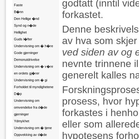
godtatt (inntil vid
Faste
forkastet.
B�nn
Den Hellige �nd
Synd og n�de
Denne beskrivelse
Hellighet
av hva som skjer 
Guds l�fter
Undervisning om � h�re
ved siden av og e
Gode gjerninger
Demonutdrivelse
nevnte trinnene il
Undervisning om � v�re
generelt kalles n
en ordets gj�rer
Undervisning om � gi
Forskningsprose
Forholdet til myndighetene
D�p
prosess, hvor hyp
Undervisning om
omvendelse fra d�de
forkastes i henho
gjerninger
eller som allerede
Ydmykhet
Undervisning om � tjene
hypotesens forhold
Oppvekking av d�de