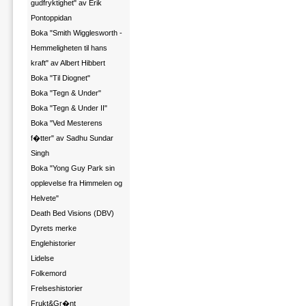
gudfryktighet" av Erik
Pontoppidan
Boka "Smith Wigglesworth -
Hemmeligheten til hans
kraft" av Albert Hibbert
Boka "Til Diognet"
Boka "Tegn & Under"
Boka "Tegn & Under II"
Boka "Ved Mesterens
f�tter" av Sadhu Sundar
Singh
Boka "Yong Guy Park sin
opplevelse fra Himmelen og
Helvete"
Death Bed Visions (DBV)
Dyrets merke
Englehistorier
Lidelse
Folkemord
Frelseshistorier
Frukt&Gr�nt