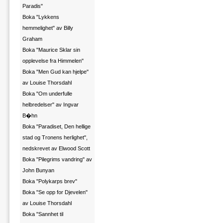
Paradis"
Boka "Lykkens
hemmelighet" av Billy
Graham
Boka "Maurice Sklar sin
opplevelse fra Himmelen"
Boka "Men Gud kan hjelpe"
av Louise Thorsdahl
Boka "Om underfulle
helbredelser" av Ingvar
B�hn
Boka "Paradiset, Den hellige
stad og Tronens herlighet",
nedskrevet av Elwood Scott
Boka "Pilegrims vandring" av
John Bunyan
Boka "Polykarps brev"
Boka "Se opp for Djevelen"
av Louise Thorsdahl
Boka "Sannhet til