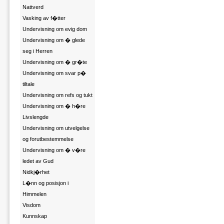
Nattverd
Vasking av f�tter
Undervisning om evig dom
Undervisning om � glede
seg i Herren
Undervisning om � gr�te
Undervisning om svar p�
tiltale
Undervisning om refs og tukt
Undervisning om � h�re
Livslengde
Undervisning om utvelgelse
og forutbestemmelse
Undervisning om � v�re
ledet av Gud
Nidkj�rhet
L�nn og posisjon i
Himmelen
Visdom
Kunnskap