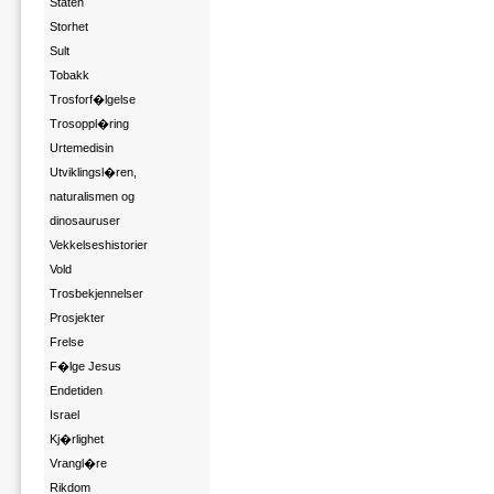
Staten
Storhet
Sult
Tobakk
Trosforf�lgelse
Trosoppl�ring
Urtemedisin
Utviklingsl�ren,
naturalismen og
dinosauruser
Vekkelseshistorier
Vold
Trosbekjennelser
Prosjekter
Frelse
F�lge Jesus
Endetiden
Israel
Kj�rlighet
Vrangl�re
Rikdom