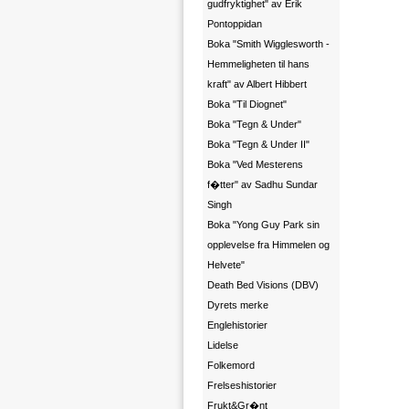
gudfryktighet" av Erik
Pontoppidan
Boka "Smith Wigglesworth -
Hemmeligheten til hans
kraft" av Albert Hibbert
Boka "Til Diognet"
Boka "Tegn & Under"
Boka "Tegn & Under II"
Boka "Ved Mesterens
f�tter" av Sadhu Sundar
Singh
Boka "Yong Guy Park sin
opplevelse fra Himmelen og
Helvete"
Death Bed Visions (DBV)
Dyrets merke
Englehistorier
Lidelse
Folkemord
Frelseshistorier
Frukt&Gr�nt