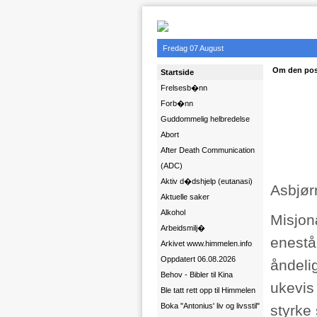
Fredag 07 August
Om den posi
Startside
Frelsesb�nn
Forb�nn
Guddommelig helbredelse
Abort
After Death Communication
(ADC)
Aktiv d�dshjelp (eutanasi)
Asbjør
Aktuelle saker
Alkohol
Misjon
Arbeidsmilj�
enestå
Arkivet www.himmelen.info
Oppdatert 06.08.2026
åndeli
Behov - Bibler til Kina
ukevis
Ble tatt rett opp til Himmelen
Boka "Antonius' liv og livsstil"
styrke