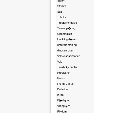
Staten
Storhet
Sult
Tobakk
Trosforf�lgelse
Trosoppl�ring
Urtemedisin
Utviklingsl�ren,
naturalismen og
dinosauruser
Vekkelseshistorier
Vold
Trosbekjennelser
Prosjekter
Frelse
F�lge Jesus
Endetiden
Israel
Kj�rlighet
Vrangl�re
Rikdom