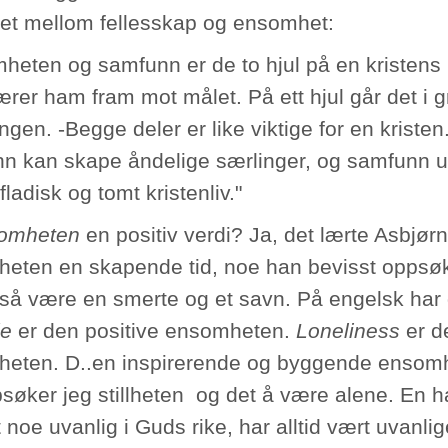
det mellom fellesskap og ensomhet:
heten og samfunn er de to hjul på en kristens l
rer ham fram mot målet. På ett hjul går det i 
ingen. -Begge deler er like viktige for en krist
n kan skape åndelige særlinger, og samfunn u
fladisk og tomt kristenliv."
omheten
en positiv verdi? Ja, det lærte Asbjør
eten en skapende tid, noe han bevisst opps
så være en smerte og et savn. På engelsk har 
de
er den positive ensomheten.
Loneliness
er d
eten. D..en inspirerende og byggende ensomhe
søker jeg stillheten og det å være alene. En h
t noe uvanlig i Guds rike, har alltid vært uvanl