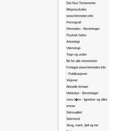
Det Nye Testamente
Misjonsskolen
www.himmelen.info
Pornografi
Himmelen - Beretninger
Psykisk helse
Arkeologi
Vitenskap
Tegn og under
Be for alle mennesker
Forlaget www.himmelen.info
- Publikasjoner
Visjoner
Aktuelle temaer
Vekkelse - Beretninger
Jesu l�re - lignelser og ulike
emner
Seksualitet
Selvmord
Skog, mark, fjell og hei