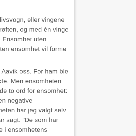
ivsvogn, eller vingene
grøften, og med én vinge
en. Ensomhet uten
ten ensomhet vil forme
n Aavik oss. For ham ble
økte. Men ensomheten
de to ord for ensomhet:
en negative
ten har jeg valgt selv.
ar sagt: "De som har
ige i ensomhetens