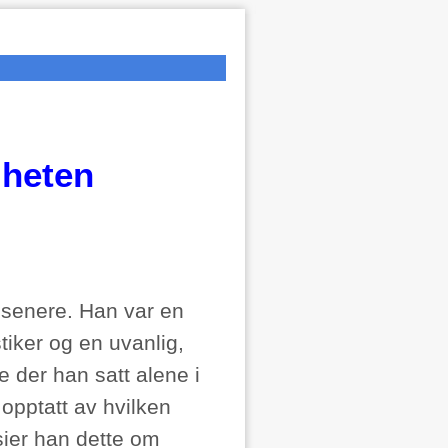
mheten
 senere. Han var en
iker og en uvanlig,
 der han satt alene i
opptatt av hvilken
sier han dette om