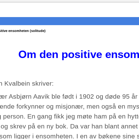
tive ensomheten (solitude)
Om den positive enso
n Kvalbein skriver:
ær Asbjørn Aavik ble født i 1902 og døde 95 år
ende forkynner og misjonær, men også en myst
g person. En gang fikk jeg møte ham på en hytte
 og skrev på en ny bok. Da var han blant annet 
 som ligger i ensomheten. I en av bøkene sine 