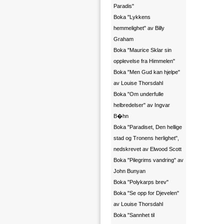
Paradis"
Boka "Lykkens
hemmelighet" av Billy
Graham
Boka "Maurice Sklar sin
opplevelse fra Himmelen"
Boka "Men Gud kan hjelpe"
av Louise Thorsdahl
Boka "Om underfulle
helbredelser" av Ingvar
B�hn
Boka "Paradiset, Den hellige
stad og Tronens herlighet",
nedskrevet av Elwood Scott
Boka "Pilegrims vandring" av
John Bunyan
Boka "Polykarps brev"
Boka "Se opp for Djevelen"
av Louise Thorsdahl
Boka "Sannhet til