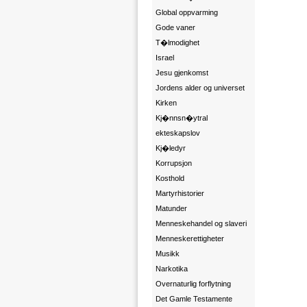
Global oppvarming
Gode vaner
T�lmodighet
Israel
Jesu gjenkomst
Jordens alder og universet
Kirken
Kj�nnsn�ytral
ekteskapslov
Kj�ledyr
Korrupsjon
Kosthold
Martyrhistorier
Matunder
Menneskehandel og slaveri
Menneskerettigheter
Musikk
Narkotika
Overnaturlig forflytning
Det Gamle Testamente