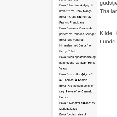
gudstje
Boka "Hvordan skal jeg bli
Thailan
bevart?" av Frank Mangs
Boka "I Guds n�rhet" av
Francis Frangipane
Boka "Innenfor Paradisets
Kilde:
porter" av Rebecca Springer
Boka "Jeg vandret i
Lunde f
Himmelen med Jesus" av
Percy Collett
Boka "Jesu oppstandelse og
naturlovene" av Ralph Henk
Vaags
Boka "Kristi etterf�lgelse"
av Thomas � Kempis
Boka "Kristne som befinner
seg i Helvete" av Carmelo
Brenes
Boka "Livet etter d�den" av
Marietta Davis
Boka "Lydias reise til