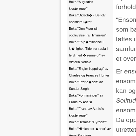
Boka "Augustins
forhol
klosterregel"
Boka "Didach� - De tolv
"Ensom
apostlers l�re"
som bæ
Boka "Don Piper sin
opplevelse fra Himmelen"
løftes 
Boka "En p�minnelse i
samfun
kj�rlighet. Tiden er raskt i
ferd med � renne ut" av
et over
Victoria Nehale
Boka "Engler i oppdrag" av
Er
ens
Charles og Frances Hunter
ensomh
Boka "Etter d�den" av
Sundar Singh
kan og
Boka "Formaninger" av
Solitu
Frans av Assisi
ensomh
Boka "Frans av Assisi's
klosterregel"
Da opp
Boka "Hermas' "Hyrden""
utrette
Boka "Himlene er �pnet" av
Anna Rountree