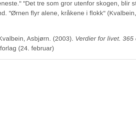
neste." "Det tre som gror utenfor skogen, blir st
d. "Ørnen flyr alene, kråkene i flokk"
(Kvalbein,
 Kvalbein, Asbjørn. (2003).
Verdier for livet. 365
orlag (24. februar)