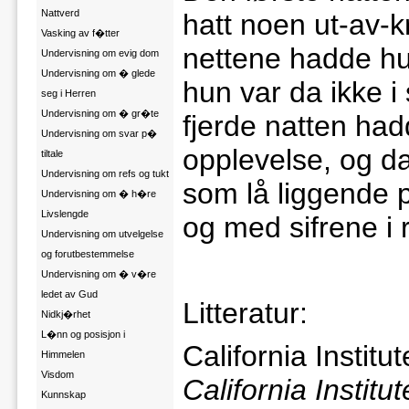
Nattverd
hatt noen ut-av-
Vasking av f�tter
nettene hadde hu
Undervisning om evig dom
Undervisning om � glede
hun var da ikke i 
seg i Herren
Undervisning om � gr�te
fjerde natten ha
Undervisning om svar p�
opplevelse, og da
tiltale
Undervisning om refs og tukt
som lå liggende på
Undervisning om � h�re
Livslengde
og med sifrene i r
Undervisning om utvelgelse
og forutbestemmelse
Undervisning om � v�re
ledet av Gud
Litteratur:
Nidkj�rhet
L�nn og posisjon i
California Institu
Himmelen
Visdom
California Institu
Kunnskap