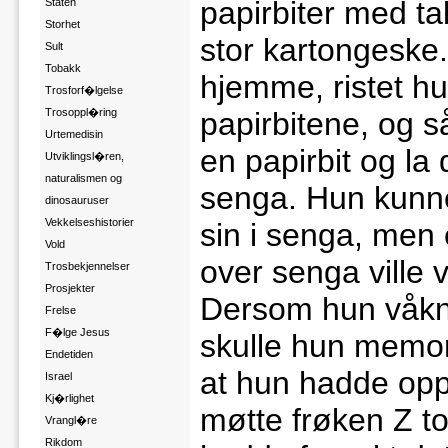
papirbiter med ta
Staten
Storhet
stor kartongeske. 
Sult
Tobakk
hjemme, ristet h
Trosforf�lgelse
Trosoppl�ring
papirbitene, og s
Urtemedisin
en papirbit og la
Utviklingsl�ren,
naturalismen og
senga. Hun kunne
dinosauruser
Vekkelseshistorier
sin i senga, men
Vold
over senga ville væ
Trosbekjennelser
Prosjekter
Dersom hun våkn
Frelse
F�lge Jesus
skulle hun memor
Endetiden
at hun hadde oppf
Israel
Kj�rlighet
møtte frøken Z to
Vrangl�re
Rikdom