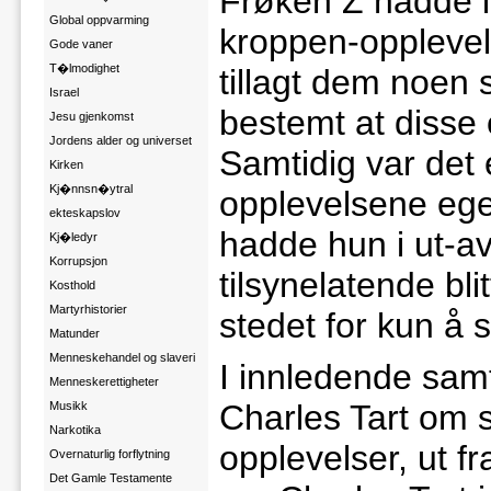
Frøken Z hadde ik
Global oppvarming
kroppen-opplevel
Gode vaner
T�lmodighet
tillagt dem noen 
Israel
bestemt at disse
Jesu gjenkomst
Jordens alder og universet
Samtidig var det 
Kirken
Kj�nnsn�ytral
opplevelsene ege
ekteskapslov
hadde hun i ut-a
Kj�ledyr
Korrupsjon
tilsynelatende blitt
Kosthold
Martyrhistorier
stedet for kun å 
Matunder
Menneskehandel og slaveri
I innledende samt
Menneskerettigheter
Charles Tart om s
Musikk
Narkotika
opplevelser, ut fr
Overnaturlig forflytning
Det Gamle Testamente