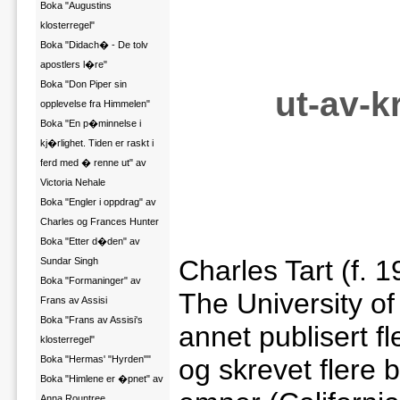
Boka "Augustins
klosterregel"
Boka "Didach� - De tolv
apostlers l�re"
Boka "Don Piper sin
ut-av-
opplevelse fra Himmelen"
Boka "En p�minnelse i
kj�rlighet. Tiden er raskt i
ferd med � renne ut" av
Victoria Nehale
Boka "Engler i oppdrag" av
Charles og Frances Hunter
Boka "Etter d�den" av
Charles Tart (f. 
Sundar Singh
Boka "Formaninger" av
The University of
Frans av Assisi
Boka "Frans av Assisi's
annet publisert fl
klosterregel"
Boka "Hermas' "Hyrden""
og skrevet flere 
Boka "Himlene er �pnet" av
Anna Rountree