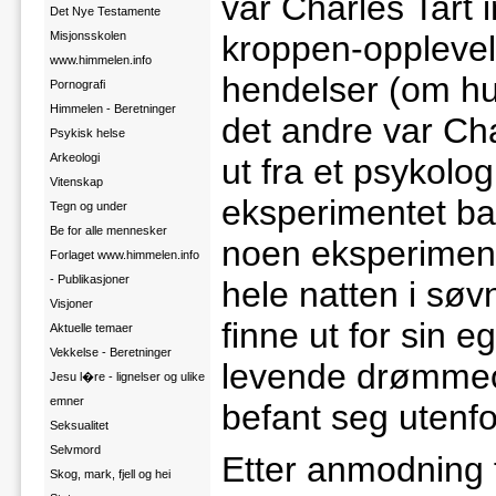
var Charles Tart i
Det Nye Testamente
Misjonsskolen
kroppen-opplevels
www.himmelen.info
hendelser (om hun
Pornografi
Himmelen - Beretninger
det andre var Cha
Psykisk helse
Arkeologi
ut fra et psykolog
Vitenskap
eksperimentet ba
Tegn og under
Be for alle mennesker
noen eksperiment
Forlaget www.himmelen.info
- Publikasjoner
hele natten i søv
Visjoner
finne ut for sin 
Aktuelle temaer
Vekkelse - Beretninger
levende drømmeop
Jesu l�re - lignelser og ulike
emner
befant seg utenfo
Seksualitet
Selvmord
Etter anmodning f
Skog, mark, fjell og hei