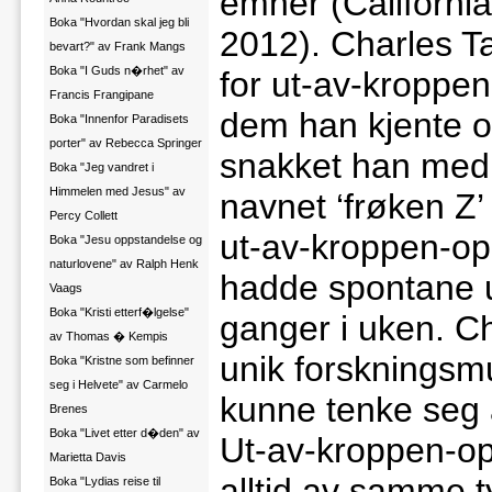
emner (California 
Boka "Hvordan skal jeg bli
2012). Charles Ta
bevart?" av Frank Mangs
Boka "I Guds n�rhet" av
for ut-av-kroppe
Francis Frangipane
dem han kjente o
Boka "Innenfor Paradisets
porter" av Rebecca Springer
snakket han med 
Boka "Jeg vandret i
Himmelen med Jesus" av
navnet ‘frøken Z
Percy Collett
ut-av-kroppen-opp
Boka "Jesu oppstandelse og
naturlovene" av Ralph Henk
hadde spontane u
Vaags
Boka "Kristi etterf�lgelse"
ganger i uken. Ch
av Thomas � Kempis
unik forskningsm
Boka "Kristne som befinner
seg i Helvete" av Carmelo
kunne tenke seg å
Brenes
Boka "Livet etter d�den" av
Ut-av-kroppen-opp
Marietta Davis
alltid av samme t
Boka "Lydias reise til