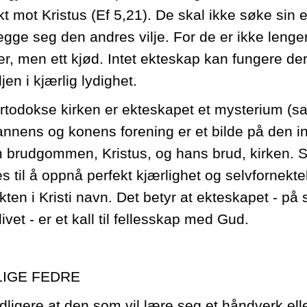
kt mot Kristus (Ef 5,21). De skal ikke søke sin 
egge seg den andres vilje. For de er ikke lenge
er, men ett kjød. Intet ekteskap kan fungere de
jen i kjærlig lydighet.
ortodokse kirken er ekteskapet et mysterium (s
nnens og konens forening er et bilde på den i
 brudgommen, Kristus, og hans brud, kirken.
es til å oppnå perfekt kjærlighet og selvfornek
kten i Kristi navn. Det betyr at ekteskapet - 
livet - er et kall til fellesskap med Gud.
IGE FEDRE
idligere at den som vil lære seg et håndverk ell