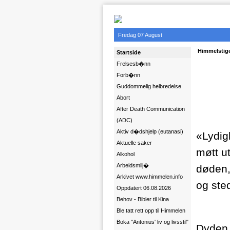
Fredag 07 August
Himmelstigen
Startside
Frelsesb�nn
Forb�nn
Guddommelig helbredelse
Abort
After Death Communication
(ADC)
Aktiv d�dshjelp (eutanasi)
«Lydig
Aktuelle saker
møtt u
Alkohol
Arbeidsmilj�
døden,
Arkivet www.himmelen.info
og ste
Oppdatert 06.08.2026
Behov - Bibler til Kina
Ble tatt rett opp til Himmelen
Boka "Antonius' liv og livsstil"
Dyden v