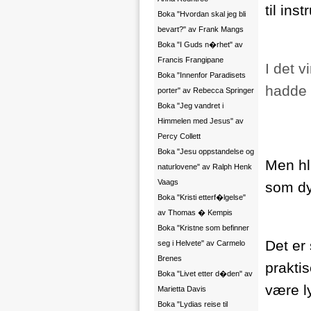
til ins
Boka "Hvordan skal jeg bli
bevart?" av Frank Mangs
Boka "I Guds n�rhet" av
Francis Frangipane
I det 
Boka "Innenfor Paradisets
hadde 
porter" av Rebecca Springer
Boka "Jeg vandret i
Himmelen med Jesus" av
Percy Collett
Boka "Jesu oppstandelse og
Men hl
naturlovene" av Ralph Henk
Vaags
som dyd
Boka "Kristi etterf�lgelse"
av Thomas � Kempis
Boka "Kristne som befinner
Det er 
seg i Helvete" av Carmelo
Brenes
praktis
Boka "Livet etter d�den" av
være l
Marietta Davis
Boka "Lydias reise til