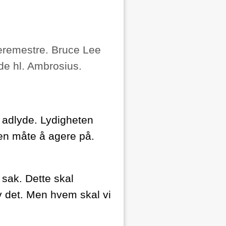
 læremestre. Bruce Lee
de hl. Ambrosius.
adlyde. Lydigheten
g en måte å agere på.
r sak. Dette skal
av det. Men hvem skal vi