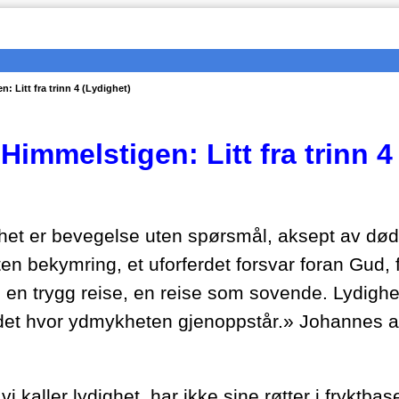
: Litt fra trinn 4 (Lydighet)
Himmelstigen: Litt fra trinn 4
het er bevegelse uten spørsmål, aksept av døden
ten bekymring, et uforferdet forsvar foran Gud,
 en trygg reise, en reise som sovende. Lydighet
det hvor ydmykheten gjenoppstår.» Johannes a
i kaller lydighet, har ikke sine røtter i fryktb