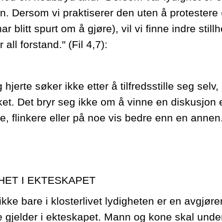
n. Dersom vi praktiserer den uten å protestere (
har blitt spurt om å gjøre), vil vi finne indre sti
 all forstand." (Fil 4,7):
g hjerte søker ikke etter å tilfredsstille seg selv,
ket. Det bryr seg ikke om å vinne en diskusjon 
e, flinkere eller på noe vis bedre enn en annen
HET I EKTESKAPET
ikke bare i klosterlivet lydigheten er en avgjør
gjelder i ekteskapet. Mann og kone skal unde