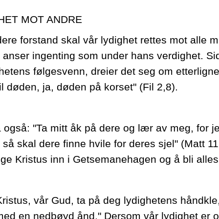
HET MOT ANDRE
dere forstand skal vår lydighet rettes mot alle 
 anser ingenting som under hans verdighet. Sid
etens følgesvenn, dreier det seg om etterligne
til døden, ja, døden på korset" (Fil 2,8).
 også: "Ta mitt åk på dere og lær av meg, for j
, så skal dere finne hvile for deres sjel" (Matt 
lge Kristus inn i Getsemanehagen og å bli alles
ristus, vår Gud, ta på deg lydighetens håndkle
 med en nedbøyd ånd." Dersom vår lydighet er opp