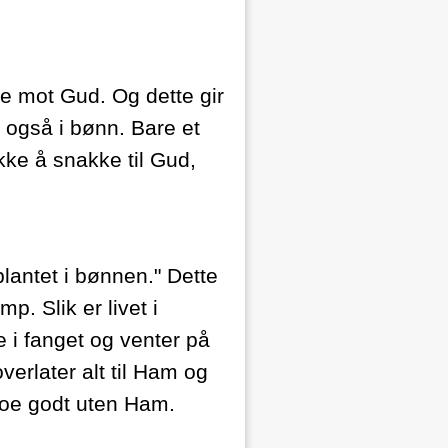
ge mot Gud. Og dette gir
 også i bønn. Bare et
kke å snakke til Gud,
 plantet i bønnen." Dette
p. Slik er livet i
e i fanget og venter på
overlater alt til Ham og
 noe godt uten Ham.