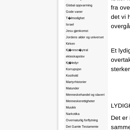
Global oppvarming
fra ove
Gode vaner
det vi 
T�lmodighet
Israel
overgår
Jesu gjenkomst
Jordens alder og universet
Kirken
Et lydi
Kj�nnsn�ytral
ekteskapslov
overta
Kj�ledyr
sterker
Korrupsjon
Kosthold
Martyrhistorier
Matunder
Menneskehandel og slaveri
Menneskerettigheter
LYDIG
Musikk
Narkotika
Det er 
Overnaturlig forflytning
samme 
Det Gamle Testamente