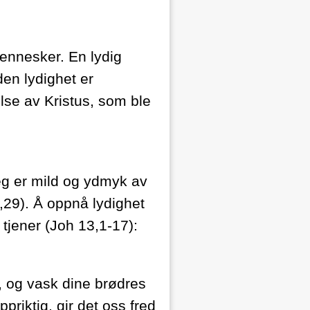
mennesker. En lydig
en lydighet er
lse av Kristus, som ble
eg er mild og ydmyk av
11,29). Å oppnå lydighet
 tjener (Joh 13,1-17):
, og vask dine brødres
riktig, gir det oss fred