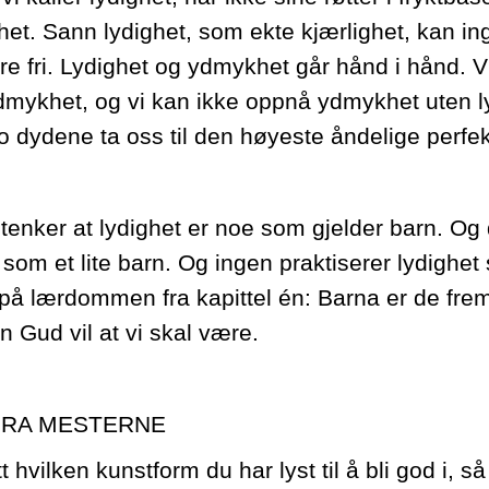
et. Sann lydighet, som ekte kjærlighet, kan in
e fri. Lydighet og ydmykhet går hånd i hånd. Vi
dmykhet, og vi kan ikke oppnå ydmykhet uten 
to dydene ta oss til den høyeste åndelige perfe
tenker at lydighet er noe som gjelder barn. Og 
om et lite barn. Og ingen praktiserer lydighet 
på lærdommen fra kapittel én: Barna er de fr
n Gud vil at vi skal være.
FRA MESTERNE
 hvilken kunstform du har lyst til å bli god i, så 