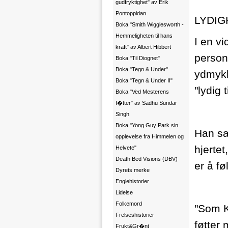
gudfryktighet" av Erik
Pontoppidan
LYDIG
Boka "Smith Wigglesworth -
Hemmeligheten til hans
I en vi
kraft" av Albert Hibbert
person
Boka "Til Diognet"
Boka "Tegn & Under"
ydmykh
Boka "Tegn & Under II"
"lydig 
Boka "Ved Mesterens
f�tter" av Sadhu Sundar
Singh
Boka "Yong Guy Park sin
Han sa
opplevelse fra Himmelen og
hjertet
Helvete"
Death Bed Visions (DBV)
er å fø
Dyrets merke
Englehistorier
Lidelse
Folkemord
"Som K
Frelseshistorier
føtter
Frukt&Gr�nt