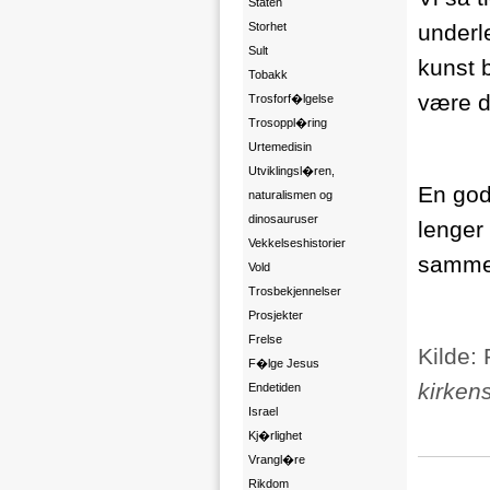
Staten
Storhet
underl
Sult
kunst 
Tobakk
være d
Trosforf�lgelse
Trosoppl�ring
Urtemedisin
Utviklingsl�ren,
En god 
naturalismen og
dinosauruser
lenger
Vekkelseshistorier
samme
Vold
Trosbekjennelser
Prosjekter
Frelse
Kilde:
F�lge Jesus
kirken
Endetiden
Israel
Kj�rlighet
Vrangl�re
Rikdom