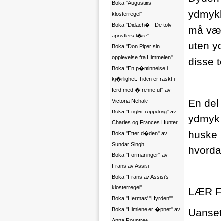
Boka "Augustins
ydmykh
klosterregel"
Boka "Didach� - De tolv
må vær
apostlers l�re"
uten y
Boka "Don Piper sin
opplevelse fra Himmelen"
disse 
Boka "En p�minnelse i
kj�rlighet. Tiden er raskt i
ferd med � renne ut" av
En del 
Victoria Nehale
Boka "Engler i oppdrag" av
ydmyk s
Charles og Frances Hunter
huske 
Boka "Etter d�den" av
Sundar Singh
hvorda
Boka "Formaninger" av
Frans av Assisi
Boka "Frans av Assisi's
klosterregel"
LÆR 
Boka "Hermas' "Hyrden""
Boka "Himlene er �pnet" av
Uansett
Anna Rountree