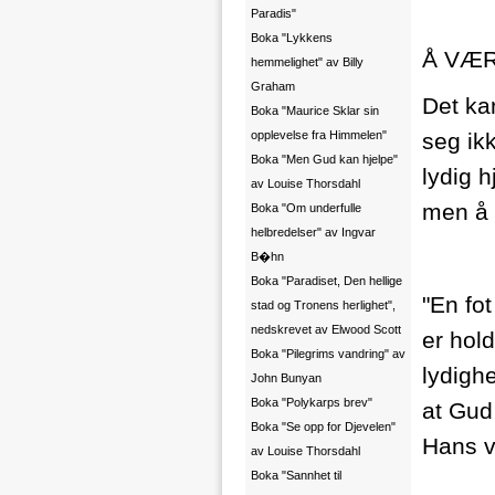
Paradis"
Boka "Lykkens
Å VÆR
hemmelighet" av Billy
Graham
Det ka
Boka "Maurice Sklar sin
opplevelse fra Himmelen"
seg ik
Boka "Men Gud kan hjelpe"
lydig 
av Louise Thorsdahl
men å l
Boka "Om underfulle
helbredelser" av Ingvar
B�hn
Boka "Paradiset, Den hellige
"En fot
stad og Tronens herlighet",
nedskrevet av Elwood Scott
er hold
Boka "Pilegrims vandring" av
lydigh
John Bunyan
Boka "Polykarps brev"
at Gud 
Boka "Se opp for Djevelen"
Hans v
av Louise Thorsdahl
Boka "Sannhet til