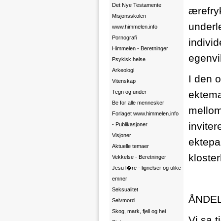
Det Nye Testamente
ærefry
Misjonsskolen
underl
www.himmelen.info
Pornografi
individ
Himmelen - Beretninger
egenvil
Psykisk helse
Arkeologi
I den 
Vitenskap
Tegn og under
ektema
Be for alle mennesker
mellom
Forlaget www.himmelen.info
inviter
- Publikasjoner
Visjoner
ektepa
Aktuelle temaer
kloster
Vekkelse - Beretninger
Jesu l�re - lignelser og ulike
emner
Seksualitet
ÅNDEL
Selvmord
Skog, mark, fjell og hei
Vi sa t