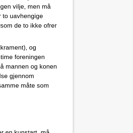
egen vilje, men må
r to uavhengige
rsom de to ikke ofrer
akrament), og
ntime foreningen
 Så mannen og konen
telse gjennom
på samme måte som
er en kunstart, må