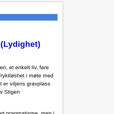
 (Lydighet)
, et enkelt liv, fare
 fryktløshet i møte med
 er viljens gravplass
v Stigen
asert pragmatisme, men i