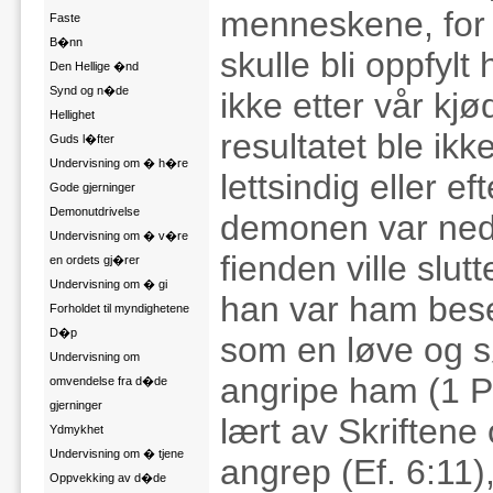
menneskene, for a
Faste
B�nn
skulle bli oppfyl
Den Hellige �nd
Synd og n�de
ikke etter vår kj
Hellighet
resultatet ble ikk
Guds l�fter
Undervisning om � h�re
lettsindig eller ef
Gode gjerninger
Demonutdrivelse
demonen var nedk
Undervisning om � v�re
fienden ville slu
en ordets gj�rer
Undervisning om � gi
han var ham besei
Forholdet til myndighetene
D�p
som en løve og sø
Undervisning om
angripe ham (1 P
omvendelse fra d�de
gjerninger
lært av Skriften
Ydmykhet
Undervisning om � tjene
angrep (Ef. 6:11)
Oppvekking av d�de