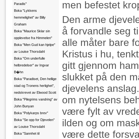
men befestet kro
Paradis"
Boka "Lykkens
Den arme djevelen
hemmelighet" av Billy
Graham
å forvandle seg ti
Boka "Maurice Sklar sin
opplevelse fra Himmelen"
alle måter bare 
Boka "Men Gud kan hjelpe"
Kristus i hu, ten
av Louise Thorsdahl
Boka "Om underfulle
gitt gjennom ham 
helbredelser" av Ingvar
B�hn
slukket på den m
Boka "Paradiset, Den hellige
djevelens anslag
stad og Tronens herlighet",
nedskrevet av Elwood Scott
om nytelsens beh
Boka "Pilegrims vandring" av
John Bunyan
være fylt av vred
Boka "Polykarps brev"
ilden og om mask
Boka "Se opp for Djevelen"
av Louise Thorsdahl
være dette forsv
Boka "Sannhet til