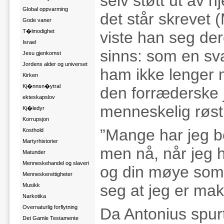
selv støtt ut av 
Global oppvarming
det står skrevet 
Gode vaner
T�lmodighet
viste han seg dere
Israel
sinns: som en sva
Jesu gjenkomst
Jordens alder og universet
ham ikke lenger
Kirken
Kj�nnsn�ytral
den forræderske 
ekteskapslov
menneskelig røst
Kj�ledyr
Korrupsjon
”Mange har jeg be
Kosthold
Martyrhistorier
men nå, når jeg
Matunder
Menneskehandel og slaveri
og din møye som 
Menneskerettigheter
seg at jeg er mak
Musikk
Narkotika
Overnaturlig forflytning
Da Antonius spurt
Det Gamle Testamente