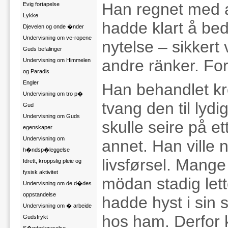
Han regnet med a
Evig fortapelse
Lykke
hadde klart å be
Djevelen og onde �nder
Undervisning om ve-ropene
nytelse – sikkert
Guds befalinger
andre ränker. Fo
Undervisning om Himmelen
og Paradis
Engler
Han behandlet kr
Undervisning om tro p�
tvang den til lydi
Gud
Undervisning om Guds
skulle seire på 
egenskaper
Undervisning om
annet. Han ville 
h�ndsp�leggelse
livsførsel. Mang
Idrett, kroppslig pleie og
fysisk aktivitet
mödan stadig lett
Undervisning om de d�des
oppstandelse
hadde hyst i sin 
Undervisning om � arbeide
hos ham. Derfor k
Gudsfrykt