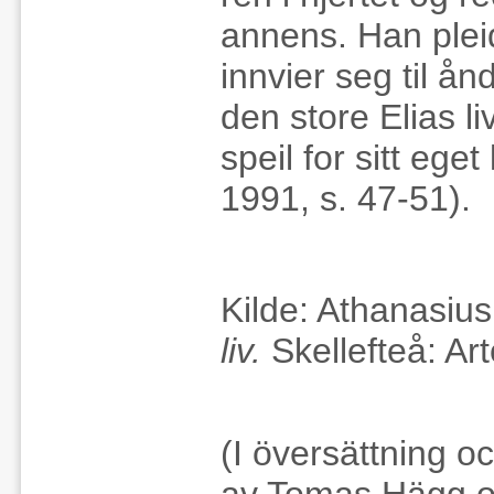
annens. Han pleid
innvier seg til ån
den store Elias li
speil for sitt eget 
1991, s. 47-51).
Kilde: Athanasius
liv.
Skellefteå: Ar
(I översättning 
av Tomas Hägg o