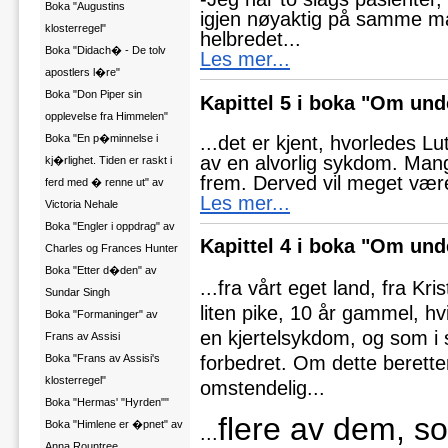
Boka "Augustins
igjen nøyaktig på samme må
klosterregel"
helbredet...
Boka "Didach� - De tolv
Les mer...
apostlers l�re"
Boka "Don Piper sin
Kapittel 5 i boka "Om und
opplevelse fra Himmelen"
...
det er kjent, hvorledes L
Boka "En p�minnelse i
av en alvorlig sykdom. Mange
kj�rlighet. Tiden er raskt i
frem. Derved vil meget være
ferd med � renne ut" av
Les mer...
Victoria Nehale
Boka "Engler i oppdrag" av
Kapittel 4 i boka "Om und
Charles og Frances Hunter
Boka "Etter d�den" av
...
fra vårt eget land, fra Kr
Sundar Singh
liten pike, 10 år gammel, hv
Boka "Formaninger" av
en kjertelsykdom, og som i 
Frans av Assisi
forbedret. Om dette berette
Boka "Frans av Assisi's
klosterregel"
omstendelig...
Boka "Hermas' "Hyrden""
flere av dem, s
Boka "Himlene er �pnet" av
...
Anna Rountree