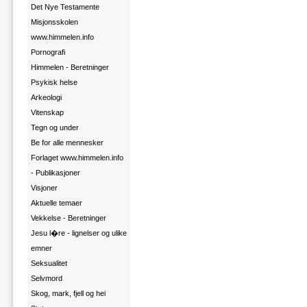
Det Nye Testamente
Misjonsskolen
www.himmelen.info
Pornografi
Himmelen - Beretninger
Psykisk helse
Arkeologi
Vitenskap
Tegn og under
Be for alle mennesker
Forlaget www.himmelen.info
- Publikasjoner
Visjoner
Aktuelle temaer
Vekkelse - Beretninger
Jesu l�re - lignelser og ulike
emner
Seksualitet
Selvmord
Skog, mark, fjell og hei