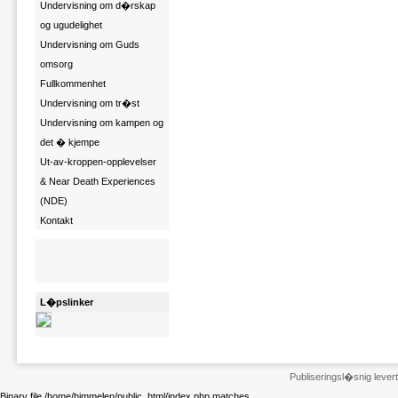
Undervisning om d�rskap
og ugudelighet
Undervisning om Guds
omsorg
Fullkommenhet
Undervisning om tr�st
Undervisning om kampen og
det � kjempe
Ut-av-kroppen-opplevelser
& Near Death Experiences
(NDE)
Kontakt
L�pslinker
Publiseringsl�snig leve
Binary file /home/himmelen/public_html/index.php matches