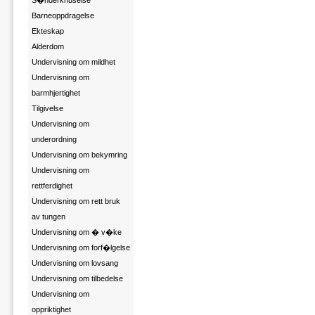
S�nderknuselse
Barneoppdragelse
Ekteskap
Alderdom
Undervisning om mildhet
Undervisning om
barmhjertighet
Tilgivelse
Undervisning om
underordning
Undervisning om bekymring
Undervisning om
rettferdighet
Undervisning om rett bruk
av tungen
Undervisning om � v�ke
Undervisning om forf�lgelse
Undervisning om lovsang
Undervisning om tilbedelse
Undervisning om
oppriktighet