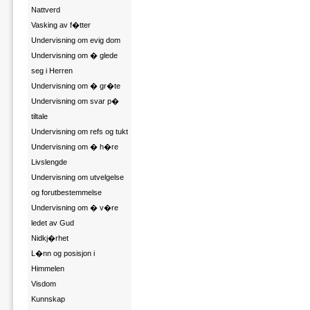
Nattverd
Vasking av f�tter
Undervisning om evig dom
Undervisning om � glede
seg i Herren
Undervisning om � gr�te
Undervisning om svar p�
tiltale
Undervisning om refs og tukt
Undervisning om � h�re
Livslengde
Undervisning om utvelgelse
og forutbestemmelse
Undervisning om � v�re
ledet av Gud
Nidkj�rhet
L�nn og posisjon i
Himmelen
Visdom
Kunnskap