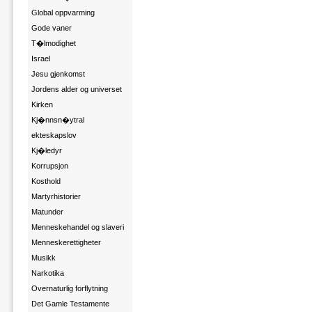
Global oppvarming
Gode vaner
T�lmodighet
Israel
Jesu gjenkomst
Jordens alder og universet
Kirken
Kj�nnsn�ytral
ekteskapslov
Kj�ledyr
Korrupsjon
Kosthold
Martyrhistorier
Matunder
Menneskehandel og slaveri
Menneskerettigheter
Musikk
Narkotika
Overnaturlig forflytning
Det Gamle Testamente