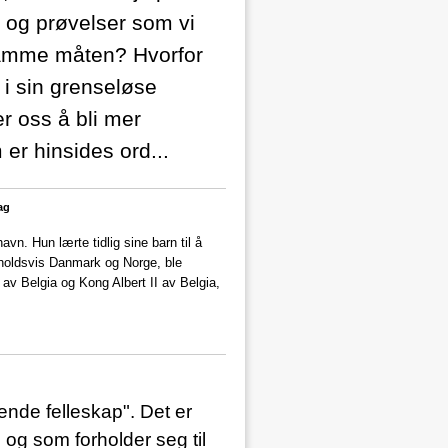
 og prøvelser som vi
samme måten? Hvorfor
 i sin grenseløse
er oss å bli mer
 er hinsides ord...
ag
vn. Hun lærte tidlig sine barn til å
nholdsvis Danmark og Norge, ble
av Belgia og Kong Albert II av Belgia,
ende felleskap". Det er
, og som forholder seg til