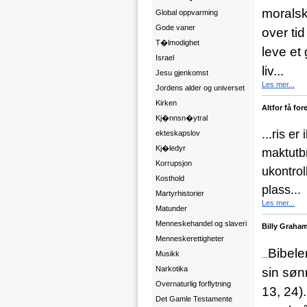
moralsk
Global oppvarming
Gode vaner
over ti
T�lmodighet
leve et 
Israel
liv...
Jesu gjenkomst
Les mer...
Jordens alder og universet
Kirken
Altfor få fo
Kj�nnsn�ytral
...ris e
ekteskapslov
Kj�ledyr
maktutbr
Korrupsjon
ukontrol
Kosthold
plass...
Martyrhistorier
Les mer...
Matunder
Menneskehandel og slaveri
Billy Graha
Menneskerettigheter
Bibele
Musikk
...
Narkotika
sin søn
Overnaturlig forflytning
13, 24)
Det Gamle Testamente