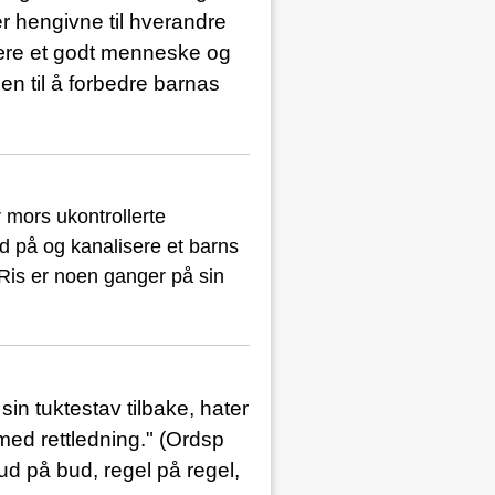
r hengivne til hverandre
å være et godt menneske og
len til å forbedre barnas
er mors ukontrollerte
d på og kanalisere et barns
. Ris er noen ganger på sin
in tuktestav tilbake, hater
ed rettledning." (Ordsp
ud på bud, regel på regel,