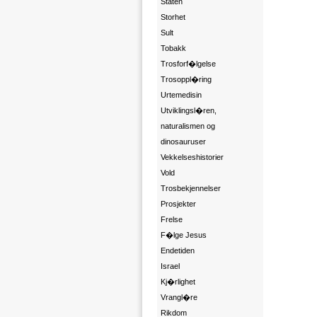
Staten
Storhet
Sult
Tobakk
Trosforf�lgelse
Trosoppl�ring
Urtemedisin
Utviklingsl�ren,
naturalismen og
dinosauruser
Vekkelseshistorier
Vold
Trosbekjennelser
Prosjekter
Frelse
F�lge Jesus
Endetiden
Israel
Kj�rlighet
Vrangl�re
Rikdom