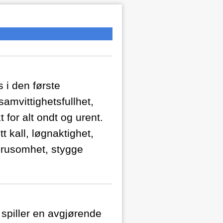
s i den første
amvittighetsfullhet,
 for alt ondt og urent.
 kall, løgnaktighet,
 grusomhet, stygge
 spiller en avgjørende