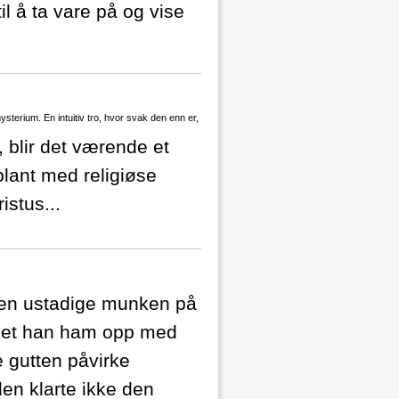
il å ta vare på og vise
ysterium. En intuitiv tro, hvor svak den enn er,
, blir det værende et
blant med religiøse
stus...
den ustadige munken på
anket han ham opp med
e gutten påvirke
en klarte ikke den