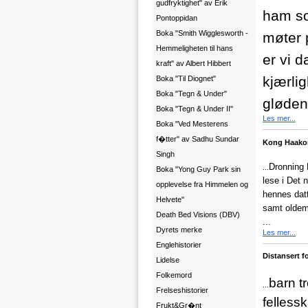
gudfryktighet" av Erik
ham so
Pontoppidan
Boka "Smith Wigglesworth -
møter 
Hemmeligheten til hans
er vi 
kraft" av Albert Hibbert
kjærlig
Boka "Til Diognet"
Boka "Tegn & Under"
glødend
Boka "Tegn & Under II"
Les mer...
Boka "Ved Mesterens
f�tter" av Sadhu Sundar
Kong Haakon 
Singh
Dronning L
...
Boka "Yong Guy Park sin
lese i Det
opplevelse fra Himmelen og
hennes datt
Helvete"
samt oldemo
Death Bed Visions (DBV)
...
Dyrets merke
Les mer...
Englehistorier
Distansert f
Lidelse
Folkemord
barn t
...
Frelseshistorier
fellessk
Frukt&Gr�nt