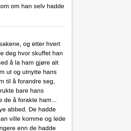
 som om han selv hadde
sakene, og etter hvert
ke deg hvor skuffet han
med å la ham gjøre alt
am ut og utnytte hans
m til å forandre seg,
sbrukte bare hans
e de å forakte ham...
 nye abbed. De hadde
 han ville komme og lede
engere enn de hadde