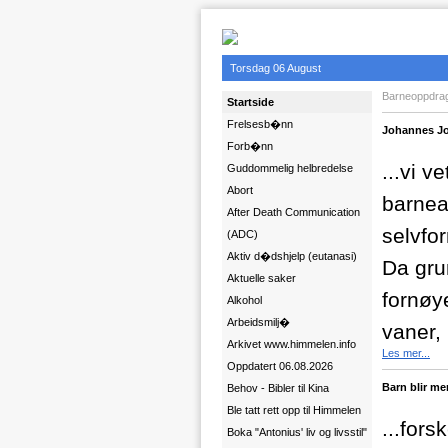
Torsdag 06 August
Barneoppdra
Startside
Frelsesb�nn
Johannes J
Forb�nn
...vi v
Guddommelig helbredelse
Abort
barnea
After Death Communication
selvfor
(ADC)
Aktiv d�dshjelp (eutanasi)
Da gru
Aktuelle saker
fornøy
Alkohol
Arbeidsmilj�
vaner, 
Arkivet www.himmelen.info
Les mer...
Oppdatert 06.08.2026
Barn blir me
Behov - Bibler til Kina
Ble tatt rett opp til Himmelen
...for
Boka "Antonius' liv og livsstil"