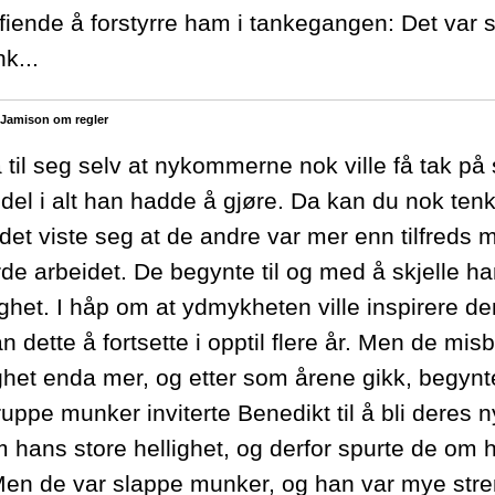
fiende å forstyrre ham i tankegangen: Det var
nk...
 Jamison om regler
 til seg selv at nykommerne nok ville få tak på 
 del i alt han hadde å gjøre. Da kan du nok ten
det viste seg at de andre var mer enn tilfreds 
rde arbeidet. De begynte til og med å skjelle h
ighet. I håp om at ydmykheten ville inspirere de
han dette å fortsette i opptil flere år. Men de mi
ghet enda mer, og etter som årene gikk, begynt
ruppe munker inviterte Benedikt til å bli deres
m hans store hellighet, og derfor spurte de om
en de var slappe munker, og han var mye str