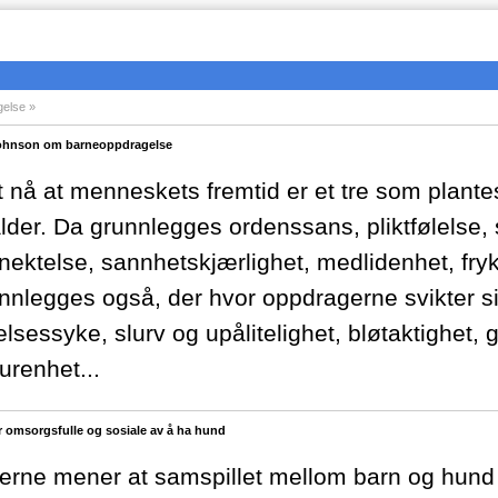
gelse
ohnson om barneoppdragelse
et nå at menneskets fremtid er et tre som plante
lder. Da grunnlegges ordenssans, pliktfølelse, s
nektelse, sannhetskjærlighet, medlidenhet, frykt
nnlegges også, der hvor oppdragerne svikter sitt
elsessyke, slurv og upålitelighet, bløtaktighet,
urenhet...
r omsorgsfulle og sosiale av å ha hund
skerne mener at samspillet mellom barn og hund