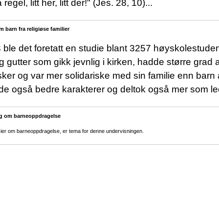
regel, litt her, litt der!" (Jes. 28, 10)...
 barn fra religiøse familier
3 ble det foretatt en studie blant 3257 høyskolestuden
g gutter som gikk jevnlig i kirken, hadde større grad av 
er og var mer solidariske med sin familie enn barn av
e også bedre karakterer og deltok også mer som led
g om barneoppdragelse
sier om barneoppdragelse, er tema for
denne undervisningen.