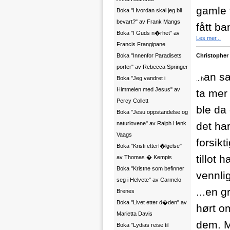
gamle 
Boka "Hvordan skal jeg bli
bevart?" av Frank Mangs
fått ba
Boka "I Guds n�rhet" av
Les mer...
Francis Frangipane
Boka "Innenfor Paradisets
Christopher
porter" av Rebecca Springer
an sa
Boka "Jeg vandret i
...h
Himmelen med Jesus" av
ta mer
Percy Collett
ble da 
Boka "Jesu oppstandelse og
naturlovene" av Ralph Henk
det ha
Vaags
forsikt
Boka "Kristi etterf�lgelse"
tillot 
av Thomas � Kempis
Boka "Kristne som befinner
vennli
seg i Helvete" av Carmelo
...
en g
Brenes
Boka "Livet etter d�den" av
hørt o
Marietta Davis
dem. M
Boka "Lydias reise til