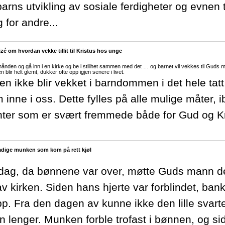
 barns utvikling av sosiale ferdigheter og evnen t
 for andre...
izé om hvordan vekke tillit til Kristus hos unge
 hånden og gå inn i en kirke og be i stillhet sammen med det … og barnet vil vekkes til Guds m
 blir helt glemt, dukker ofte opp igjen senere i livet.
en ikke blir vekket i barndommen i det hele tatt
inne i oss. Dette fylles på alle mulige måter, i
ter som er svært fremmede både for Gud og Kri
dige munken som kom på rett kjøl
 dag, da bønnene var over, møtte Guds mann 
 av kirken. Siden hans hjerte var forblindet, b
pp. Fra den dagen av kunne ikke den lille svart
 lenger. Munken forble trofast i bønnen, og sid