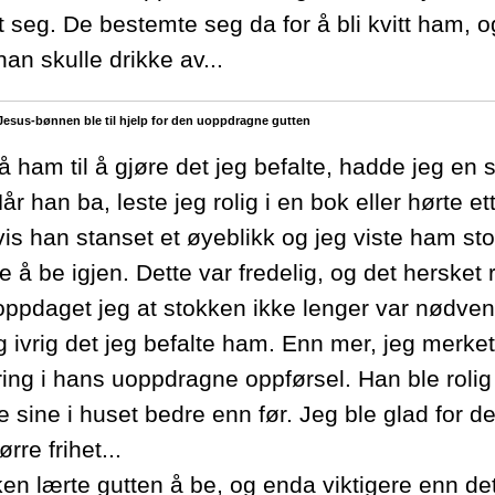
lt seg. De bestemte seg da for å bli kvitt ham, o
an skulle drikke av...
Jesus-bønnen ble til hjelp for den uoppdragne gutten
få ham til å gjøre det jeg befalte, hadde jeg en
r han ba, leste jeg rolig i en bok eller hørte e
is han stanset et øyeblikk og jeg viste ham st
 å be igjen. Dette var fredelig, og det hersket r
oppdaget jeg at stokken ikke lenger var nødven
og ivrig det jeg befalte ham. Enn mer, jeg merke
ring i hans uoppdragne oppførsel. Han ble rolig
e sine i huset bedre enn før. Jeg ble glad for d
rre frihet...
en lærte gutten å be, og enda viktigere enn det