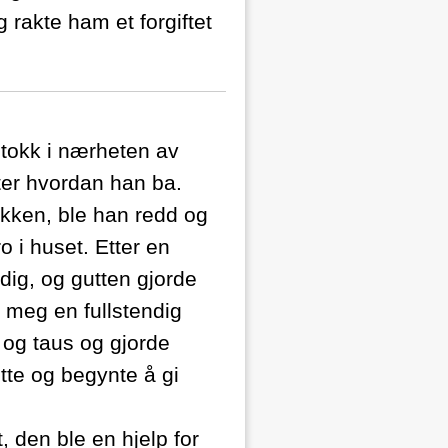
g rakte ham et forgiftet
 stokk i nærheten av
tter hvordan han ba.
okken, ble han redd og
o i huset. Etter en
dig, og gutten gjorde
t meg en fullstendig
 og taus og gjorde
ette og begynte å gi
, den ble en hjelp for