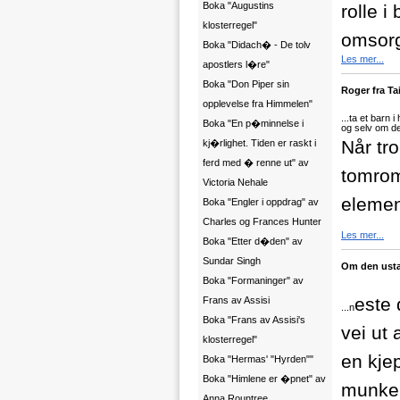
Boka "Augustins
rolle i
klosterregel"
omsorg
Boka "Didach� - De tolv
Les mer...
apostlers l�re"
Boka "Don Piper sin
Roger fra Ta
opplevelse fra Himmelen"
...t
a et barn i
Boka "En p�minnelse i
og selv om den
Når tro
kj�rlighet. Tiden er raskt i
ferd med � renne ut" av
tomrom 
Victoria Nehale
elemen
Boka "Engler i oppdrag" av
Charles og Frances Hunter
Les mer...
Boka "Etter d�den" av
Sundar Singh
Om den usta
Boka "Formaninger" av
este
Frans av Assisi
...n
Boka "Frans av Assisi's
vei ut
klosterregel"
en kje
Boka "Hermas' "Hyrden""
Boka "Himlene er �pnet" av
munken
Anna Rountree