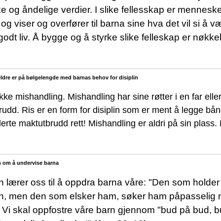
e og åndelige verdier. I slike fellesskap er menneske
d og viser og overfører til barna sine hva det vil si 
godt liv. Å bygge og å styrke slike felleskap er nøkke
reldre er på bølgelengde med barnas behov for disiplin
r ikke mishandling. Mishandling har sine røtter i en far ell
udd. Ris er en form for disiplin som er ment å legge bån
lerte maktutbrudd rett! Mishandling er aldri på sin plass
m om å undervise barna
n lærer oss til å oppdra barna våre: "Den som holder s
n, men den som elsker ham, søker ham påpasselig m
. Vi skal oppfostre våre barn gjennom "bud på bud, b