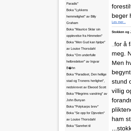
Paradis"
foresti
Boka "Lykkens
beger h
hemmelighet" av Billy
Les mer...
Graham
Boka "Maurice Sklar sin
Stokken og 
opplevelse fra Himmelen"
Boka "Men Gud kan hjelpe"
for å 
...
av Louise Thorsdahl
meg. Nå
Boka "Om underfulle
Men hv
helbredelser" av Ingvar
B�hn
begynte
Boka "Paradiset, Den hellige
stund 
stad og Tronens herlighet",
nedskrevet av Elwood Scott
villig 
Boka "Pilegrims vandring" av
forand
John Bunyan
Boka "Polykarps brev"
plikten
Boka "Se opp for Djevelen"
ham stø
av Louise Thorsdahl
Boka "Sannhet til
...
stokk