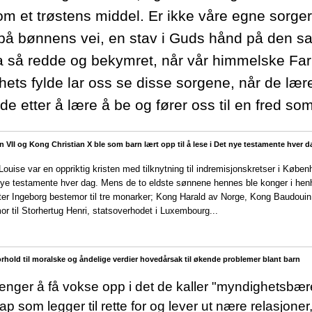
m et trøstens middel. Er ikke våre egne sorger
på bønnens vei, en stav i Guds hånd på den 
da så redde og bekymret, når vår himmelske Far
hets fylde lar oss se disse sorgene, når de lær
e etter å lære å be og fører oss til en fred som
VII og Kong Christian X ble som barn lært opp til å lese i Det nye testamente hver d
ouise var en oppriktig kristen med tilknytning til indremisjonskretser i Københa
 nye testamente hver dag. Mens de to eldste sønnene hennes ble konger i he
er Ingeborg bestemor til tre monarker; Kong Harald av Norge, Kong Baudouin 
r til Storhertug Henri, statsoverhodet i Luxembourg...
orhold til moralske og åndelige verdier hovedårsak til økende problemer blant barn
renger å få vokse opp i det de kaller "myndighetsbær
ap som legger til rette for og lever ut nære relasjoner