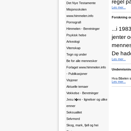
regel på 
Det Nye Testamente
Les mer...
Misjonsskolen
www.himmelen.info
Forskning om
Pornografi
...i 198
Himmelen - Beretninger
Psykisk helse
jenter o
Arkeologi
mennesk
Vitenskap
De hadd
Tegn og under
Les mer...
Be for alle mennesker
Forlaget www.himmelen.info
Undervisnin
- Publikasjoner
Hva Bibelen 
Visjoner
Les mer...
Aktuelle temaer
Vekkelse - Beretninger
Jesu l�re - lignelser og ulike
emner
Seksualitet
Selvmord
Skog, mark, fjell og hei