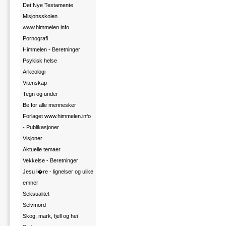
Det Nye Testamente
Misjonsskolen
www.himmelen.info
Pornografi
Himmelen - Beretninger
Psykisk helse
Arkeologi
Vitenskap
Tegn og under
Be for alle mennesker
Forlaget www.himmelen.info
- Publikasjoner
Visjoner
Aktuelle temaer
Vekkelse - Beretninger
Jesu l�re - lignelser og ulike
emner
Seksualitet
Selvmord
Skog, mark, fjell og hei