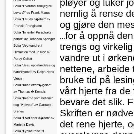
pløyer og luker j
Boka "Hvordan skal jeg bli
nemlig å rense de
bevart?" av Frank Mangs
Boka "I Guds n�rhet" av
og gjøre den mest
Francis Frangipane
for å oppnå den
Boka "Innenfor Paradisets
...
porter" av Rebecca Springer
trengs og virkelig
Boka "Jeg vandret i
Himmelen med Jesus" av
vandre ut i ørke
Percy Collett
Boka "Jesu oppstandelse og
nettene, arbeide 
naturlovene" av Ralph Henk
bruke tid på lesin
Vaags
Boka "Kristi etterf�lgelse"
vårt hjerte fra de
av Thomas � Kempis
Boka "Kristne som befinner
bevare det slik. 
seg i Helvete" av Carmelo
Skriften er nødve
Brenes
Boka "Livet etter d�den" av
det rene hjerte, 
Marietta Davis
Boka "Lydias reise til