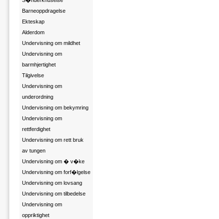
S�nderknuselse
Barneoppdragelse
Ekteskap
Alderdom
Undervisning om mildhet
Undervisning om
barmhjertighet
Tilgivelse
Undervisning om
underordning
Undervisning om bekymring
Undervisning om
rettferdighet
Undervisning om rett bruk
av tungen
Undervisning om � v�ke
Undervisning om forf�lgelse
Undervisning om lovsang
Undervisning om tilbedelse
Undervisning om
oppriktighet