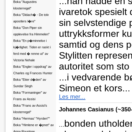
...
han hadde en sæ
Boka "Augustins
klosterregel"
ivaretok spesielt
Boka "Didach� - De tolv
sin selvstendige 
apostlers l�re"
Boka "Don Piper sin
uttrykksformer ku
opplevelse fra Himmelen"
Boka "En p�minnelse i
samtid og dens pol
kj�rlighet. Tiden er raskt i
Stylitten represe
ferd med � renne ut" av
Victoria Nehale
autoritet som sto 
Boka "Engler i oppdrag" av
Charles og Frances Hunter
...
i vedvarende b
Boka "Etter d�den" av
Simeon et kors...
Sundar Singh
Boka "Formaninger" av
Les mer...
Frans av Assisi
Boka "Frans av Assisi's
Johannes Casianus (~350
klosterregel"
Boka "Hermas' "Hyrden""
bonden utholder
...
Boka "Himlene er �pnet" av
Anna Rountree