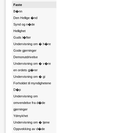
Faste
B�nn
Den Hellige �nd
Synd og n�de
Hellighet
Guds l�fter
Undervisning om � h�re
Gode gjerninger
Demonutdrivelse
Undervisning om � v�re
en ordets gj�rer
Undervisning om � gi
Forholdet til myndighetene
D�p
Undervisning om
omvendelse fra d�de
gjerninger
Ydmykhet
Undervisning om � tjene
Oppvekking av d�de