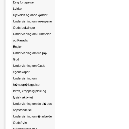
Evig fortapelse
Lykke
Djevelen og onde �nder
Undervisning om ve-ropene
Guds befalinger
Undervisning om Himmelen
og Paradis
Engler
Undervisning om tro p�
Gud
Undervisning om Guds
egenskaper
Undervisning om
h�ndsp�leggelse
Idrett, kroppslig pleie og
fysisk aktivitet
Undervisning om de d�des
oppstandelse
Undervisning om � arbeide
Gudsfrykt