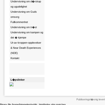
Undervisning om d�rskap
og ugudelighet
Undervisning om Guds
omsorg
Fullkommenhet
Undervisning om tr�st
Undervisning om kampen og
det � kjempe
Ut-av-kroppen-opplevelser
& Near Death Experiences
(NDE)
Kontakt
L�pslinker
Publiseringsl�snig leve
Binary file /home/himmelen/public_html/index.php matches