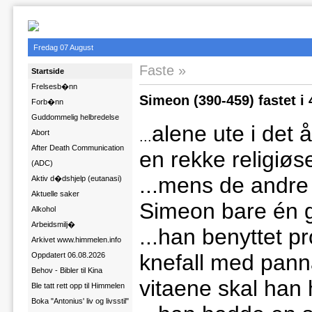
Fredag 07 August
Faste
Startside
Frelsesb�nn
Simeon (390-459) fastet i 
Forb�nn
Guddommelig helbredelse
alene ute i det
Abort
...
After Death Communication
en rekke religiøs
(ADC)
...
mens de andre f
Aktiv d�dshjelp (eutanasi)
Aktuelle saker
Simeon bare én g
Alkohol
Arbeidsmilj�
...
han benyttet pro
Arkivet www.himmelen.info
knefall med panna
Oppdatert 06.08.2026
Behov - Bibler til Kina
vitaene skal han 
Ble tatt rett opp til Himmelen
Boka "Antonius' liv og livsstil"