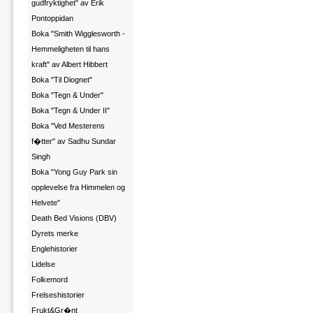
gudfryktighet" av Erik
Pontoppidan
Boka "Smith Wigglesworth -
Hemmeligheten til hans
kraft" av Albert Hibbert
Boka "Til Diognet"
Boka "Tegn & Under"
Boka "Tegn & Under II"
Boka "Ved Mesterens
f�tter" av Sadhu Sundar
Singh
Boka "Yong Guy Park sin
opplevelse fra Himmelen og
Helvete"
Death Bed Visions (DBV)
Dyrets merke
Englehistorier
Lidelse
Folkemord
Frelseshistorier
Frukt&Gr�nt