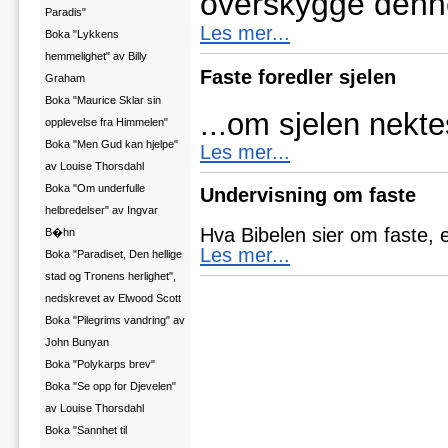
overskygge denn
Paradis"
Les mer...
Boka "Lykkens
hemmelighet" av Billy
Faste foredler sjelen
Graham
Boka "Maurice Sklar sin
...om sjelen nektes
opplevelse fra Himmelen"
Boka "Men Gud kan hjelpe"
Les mer...
av Louise Thorsdahl
Boka "Om underfulle
Undervisning om faste
helbredelser" av Ingvar
Hva Bibelen sier om faste, 
B�hn
Les mer...
Boka "Paradiset, Den hellige
stad og Tronens herlighet",
nedskrevet av Elwood Scott
Boka "Pilegrims vandring" av
John Bunyan
Boka "Polykarps brev"
Boka "Se opp for Djevelen"
av Louise Thorsdahl
Boka "Sannhet til