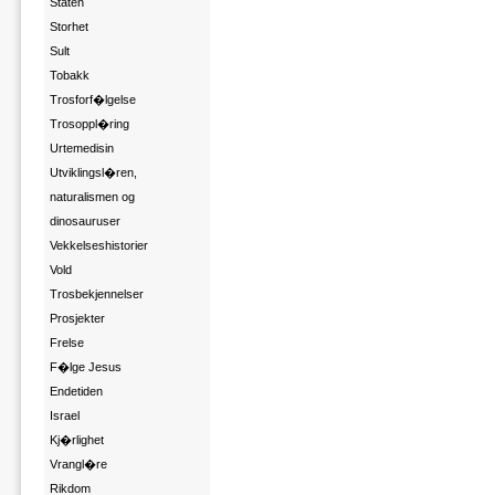
Staten
Storhet
Sult
Tobakk
Trosforf�lgelse
Trosoppl�ring
Urtemedisin
Utviklingsl�ren,
naturalismen og
dinosauruser
Vekkelseshistorier
Vold
Trosbekjennelser
Prosjekter
Frelse
F�lge Jesus
Endetiden
Israel
Kj�rlighet
Vrangl�re
Rikdom