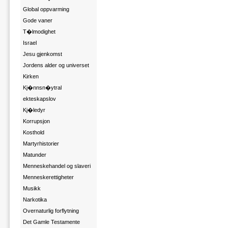
Global oppvarming
Gode vaner
T�lmodighet
Israel
Jesu gjenkomst
Jordens alder og universet
Kirken
Kj�nnsn�ytral
ekteskapslov
Kj�ledyr
Korrupsjon
Kosthold
Martyrhistorier
Matunder
Menneskehandel og slaveri
Menneskerettigheter
Musikk
Narkotika
Overnaturlig forflytning
Det Gamle Testamente