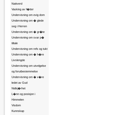
Nattverd
Vasking av f�tter
Undervisning om evig dom
Undervisning om � glede
seg i Herren
Undervisning om � gr�te
Undervisning om svar p�
tiltale
Undervisning om refs og tukt
Undervisning om � h�re
Livslengde
Undervisning om utvelgelse
og forutbestemmelse
Undervisning om � v�re
ledet av Gud
Nidkj�rhet
L�nn og posisjon i
Himmelen
Visdom
Kunnskap