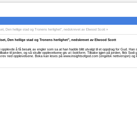
et, Den hellige stad og Tronens herlighet", nedskrevet av Elwood Scott
set, Den hellige stad og Tronens herlighet", nedskrevet av Elwood Scott
 opplevde å få besøk av engler som sa at han hadde blitt utvalgt til et oppdrag for Gud. Han s
 tilbake til jorden, og så skulle opplevelsene gis ut i bokform. Tilbake igjen på jorden, fikk So
krev ned opplevelsene. Boka kan leses på www.insightsofgod.com (engelsk nettversjon) og k