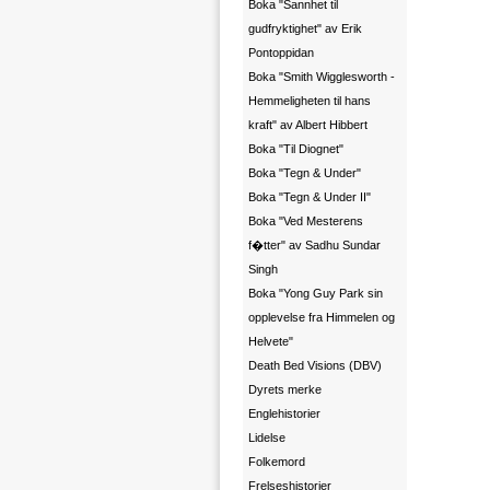
Boka "Sannhet til
gudfryktighet" av Erik
Pontoppidan
Boka "Smith Wigglesworth -
Hemmeligheten til hans
kraft" av Albert Hibbert
Boka "Til Diognet"
Boka "Tegn & Under"
Boka "Tegn & Under II"
Boka "Ved Mesterens
f�tter" av Sadhu Sundar
Singh
Boka "Yong Guy Park sin
opplevelse fra Himmelen og
Helvete"
Death Bed Visions (DBV)
Dyrets merke
Englehistorier
Lidelse
Folkemord
Frelseshistorier