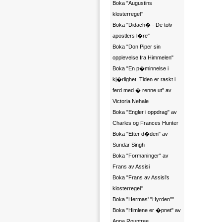
Boka "Augustins
klosterregel"
Boka "Didach� - De tolv
apostlers l�re"
Boka "Don Piper sin
opplevelse fra Himmelen"
Boka "En p�minnelse i
kj�rlighet. Tiden er raskt i
ferd med � renne ut" av
Victoria Nehale
Boka "Engler i oppdrag" av
Charles og Frances Hunter
Boka "Etter d�den" av
Sundar Singh
Boka "Formaninger" av
Frans av Assisi
Boka "Frans av Assisi's
klosterregel"
Boka "Hermas' "Hyrden""
Boka "Himlene er �pnet" av
Anna Rountree