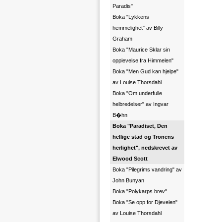
Paradis"
Boka "Lykkens
hemmelighet" av Billy
Graham
Boka "Maurice Sklar sin
opplevelse fra Himmelen"
Boka "Men Gud kan hjelpe"
av Louise Thorsdahl
Boka "Om underfulle
helbredelser" av Ingvar
B�hn
Boka "Paradiset, Den
hellige stad og Tronens
herlighet", nedskrevet av
Elwood Scott
Boka "Pilegrims vandring" av
John Bunyan
Boka "Polykarps brev"
Boka "Se opp for Djevelen"
av Louise Thorsdahl