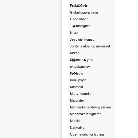
Frukt&Gr�nt
Global oppvarming
Gode vaner
T�lmodighet
Israel
Jesu gjenkomst
Jordens alder og universet
Kirken
Kj�nnsn�ytral
ekteskapslov
Kj�ledyr
Korrupsjon
Kosthold
Martyrhistorier
Matunder
Menneskehandel og slaveri
Menneskerettigheter
Musikk
Narkotika
Overnaturlig forflytning