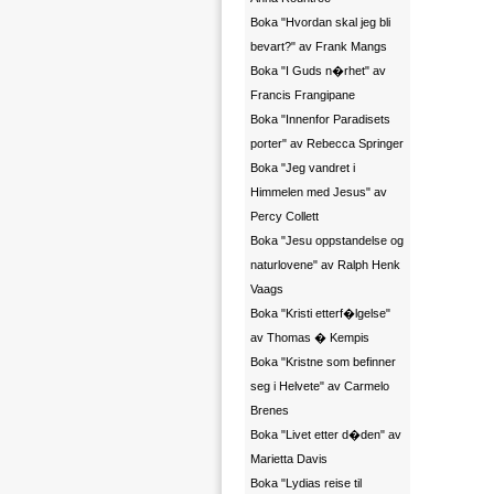
Boka "Hvordan skal jeg bli
bevart?" av Frank Mangs
Boka "I Guds n�rhet" av
Francis Frangipane
Boka "Innenfor Paradisets
porter" av Rebecca Springer
Boka "Jeg vandret i
Himmelen med Jesus" av
Percy Collett
Boka "Jesu oppstandelse og
naturlovene" av Ralph Henk
Vaags
Boka "Kristi etterf�lgelse"
av Thomas � Kempis
Boka "Kristne som befinner
seg i Helvete" av Carmelo
Brenes
Boka "Livet etter d�den" av
Marietta Davis
Boka "Lydias reise til