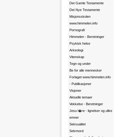
Det Gamle Testamente
Det Nye Testamente
Misjonsskolen
www.himmelen.info
Pornografi
Himmelen - Beretninger
Psykisk helse
Arkeologi
Vitenskap
Tegn og under
Be for alle mennesker
Forlaget www.himmelen.info
- Publikasjoner
Visjoner
Aktuelle temaer
Vekkelse - Beretninger
Jesu l�re - lignelser og ulike
emner
Seksualitet
Selvmord