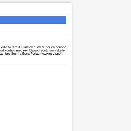
kulle bli ført til Himmelen, være der en periode
di god kontakt med rev. Elwood Scott, som skulle
an bestilles fra Esca Forlag (www.esca.no) i