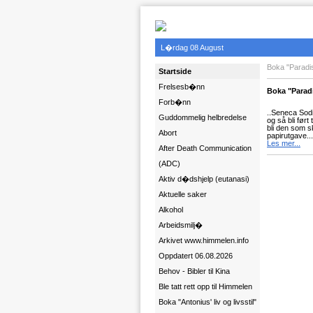
L�rdag 08 August
Boka "Paradis
Startside
Frelsesb�nn
Boka "Paradi
Forb�nn
..Seneca Sodi
Guddommelig helbredelse
og så bli ført
bli den som s
Abort
papirutgave...
Les mer...
After Death Communication
(ADC)
Aktiv d�dshjelp (eutanasi)
Aktuelle saker
Alkohol
Arbeidsmilj�
Arkivet www.himmelen.info
Oppdatert 06.08.2026
Behov - Bibler til Kina
Ble tatt rett opp til Himmelen
Boka "Antonius' liv og livsstil"