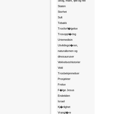
Skog, mark, fjell og hei
Staten
Storhet
Sult
Tobakk
Trosforf�lgelse
Trosoppl�ring
Urtemedisin
Utviklingsl�ren,
naturalismen og
dinosauruser
Vekkelseshistorier
Vold
Trosbekjennelser
Prosjekter
Frelse
F�lge Jesus
Endetiden
Israel
Kj�rlighet
Vrangl�re