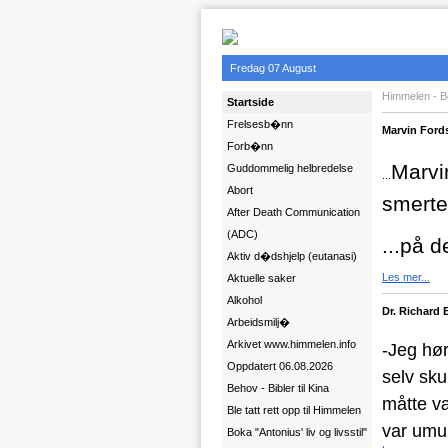
Fredag 07 August
Himmelen - B
Startside
Frelsesb�nn
Marvin Fords
Forb�nn
Marvin
Guddommelig helbredelse
...
Abort
smerter
After Death Communication
(ADC)
...på d
Aktiv d�dshjelp (eutanasi)
Les mer...
Aktuelle saker
Alkohol
Dr. Richard 
Arbeidsmilj�
Arkivet www.himmelen.info
-J
eg hør
Oppdatert 06.08.2026
selv sku
Behov - Bibler til Kina
måtte væ
Ble tatt rett opp til Himmelen
var umul
Boka "Antonius' liv og livsstil"