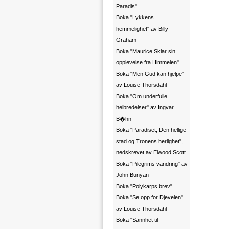
Paradis"
Boka "Lykkens
hemmelighet" av Billy
Graham
Boka "Maurice Sklar sin
opplevelse fra Himmelen"
Boka "Men Gud kan hjelpe"
av Louise Thorsdahl
Boka "Om underfulle
helbredelser" av Ingvar
B�hn
Boka "Paradiset, Den hellige
stad og Tronens herlighet",
nedskrevet av Elwood Scott
Boka "Pilegrims vandring" av
John Bunyan
Boka "Polykarps brev"
Boka "Se opp for Djevelen"
av Louise Thorsdahl
Boka "Sannhet til