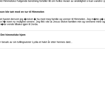
 Det Himmelske Følgende beretning forteller litt om hvilke nivåer av åndelighet vi kan vandre i p
on ble tatt med en tur til Himmelen
det hastet dersom jeg �nsket � ha med meg familie og venner til Himmelen. Jeg m�tte g� 
 ikke f� noen ny mulighet senere. Jeg fikk vite at Jesus elsket familien min og vennene mine
m�tte vende tilbake igjen til Jorda.
 i Det himmelske hjem
r besøk av sin tvillingsøster Lydia et halvt år etter hennes død...