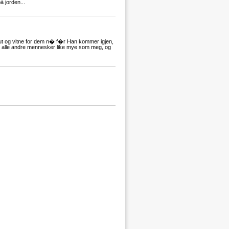
å jorden...
ut og vitne for dem n� f�r Han kommer igjen,
 og alle andre mennesker like mye som meg, og