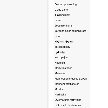
Global oppvarming
Gode vaner
T�lmodighet
Israel
Jesu gjenkomst
Jordens alder og universet
Kirken
Kj�nnsn�ytral
ekteskapslov
Kj�ledyr
Korrupsjon
Kosthold
Martyrhistorier
Matunder
Menneskehandel og slaveri
Menneskerettigheter
Musikk
Narkotika
Overnaturlig forflytning
Det Gamle Testamente