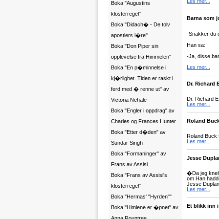
Les mer...
Boka "Augustins
klosterregel"
Barna som jo
Boka "Didach� - De tolv
-Snakker du 
apostlers l�re"
Han sa:
Boka "Don Piper sin
-Ja, disse bar
opplevelse fra Himmelen"
Les mer...
Boka "En p�minnelse i
kj�rlighet. Tiden er raskt i
Dr. Richard 
ferd med � renne ut" av
Dr. Richard E
Victoria Nehale
Les mer...
Boka "Engler i oppdrag" av
Roland Buck
Charles og Frances Hunter
Boka "Etter d�den" av
Roland Buck s
Les mer...
Sundar Singh
Boka "Formaninger" av
Jesse Duplan
Frans av Assisi
�Da jeg knelt
Boka "Frans av Assisi's
om Han hadde 
Jesse Duplan
klosterregel"
Les mer...
Boka "Hermas' "Hyrden""
Et blikk inn
Boka "Himlene er �pnet" av
Anna Rountree