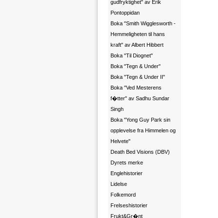
gudfryktighet" av Erik
Pontoppidan
Boka "Smith Wigglesworth -
Hemmeligheten til hans
kraft" av Albert Hibbert
Boka "Til Diognet"
Boka "Tegn & Under"
Boka "Tegn & Under II"
Boka "Ved Mesterens
f�tter" av Sadhu Sundar
Singh
Boka "Yong Guy Park sin
opplevelse fra Himmelen og
Helvete"
Death Bed Visions (DBV)
Dyrets merke
Englehistorier
Lidelse
Folkemord
Frelseshistorier
Frukt&Gr�nt