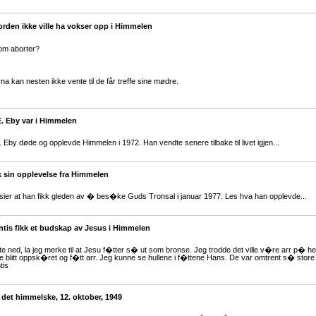
rden ikke ville ha vokser opp i Himmelen
om aborter?
na kan nesten ikke vente til de får treffe sine mødre.
E. Eby var i Himmelen
. Eby døde og opplevde Himmelen i 1972. Han vendte senere tilbake til livet igjen...
 sin opplevelse fra Himmelen
ier at han fikk gleden av � bes�ke Guds Tronsal i januar 1977. Les hva han opplevde...
tis fikk et budskap av Jesus i Himmelen
e ned, la jeg merke til at Jesu f�tter s� ut som bronse. Jeg trodde det ville v�re arr p�
blitt oppsk�ret og f�tt arr. Jeg kunne se hullene i f�ttene Hans. De var omtrent s� store
tis
 i det himmelske, 12. oktober, 1949