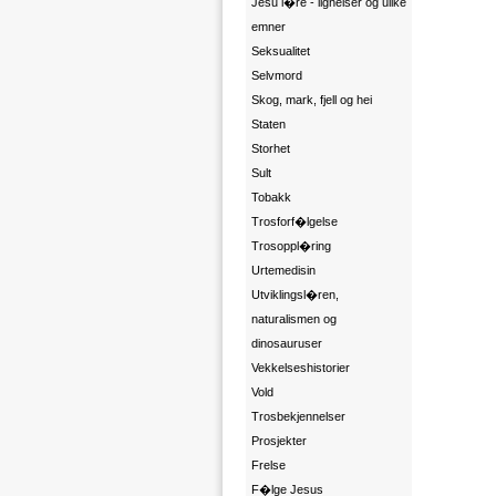
Jesu l�re - lignelser og ulike
emner
Seksualitet
Selvmord
Skog, mark, fjell og hei
Staten
Storhet
Sult
Tobakk
Trosforf�lgelse
Trosoppl�ring
Urtemedisin
Utviklingsl�ren,
naturalismen og
dinosauruser
Vekkelseshistorier
Vold
Trosbekjennelser
Prosjekter
Frelse
F�lge Jesus