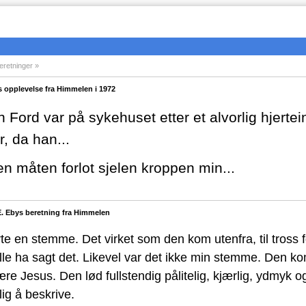
eretninger
 opplevelse fra Himmelen i 1972
 Ford var på sykehuset etter et alvorlig hjerte
, da han...
en måten forlot sjelen kroppen min...
E. Ebys beretning fra Himmelen
te en stemme. Det virket som den kom utenfra, til tross 
lle ha sagt det. Likevel var det ikke min stemme. Den ko
re Jesus. Den lød fullstendig pålitelig, kjærlig, ydmyk 
ig å beskrive.