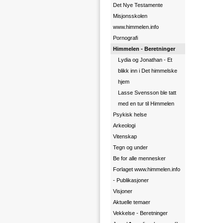
Det Nye Testamente
Misjonsskolen
www.himmelen.info
Pornografi
Himmelen - Beretninger
Lydia og Jonathan - Et
blikk inn i Det himmelske
hjem
Lasse Svensson ble tatt
med en tur til Himmelen
Psykisk helse
Arkeologi
Vitenskap
Tegn og under
Be for alle mennesker
Forlaget www.himmelen.info
- Publikasjoner
Visjoner
Aktuelle temaer
Vekkelse - Beretninger