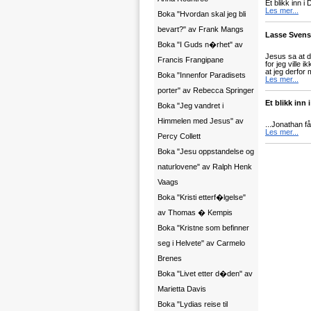
Et blikk inn i
Les mer...
Boka "Hvordan skal jeg bli
bevart?" av Frank Mangs
Lasse Svenss
Boka "I Guds n�rhet" av
Jesus sa at 
Francis Frangipane
for jeg ville
at jeg derfor 
Boka "Innenfor Paradisets
Les mer...
porter" av Rebecca Springer
Et blikk inn
Boka "Jeg vandret i
Himmelen med Jesus" av
...Jonathan få
Les mer...
Percy Collett
Boka "Jesu oppstandelse og
naturlovene" av Ralph Henk
Vaags
Boka "Kristi etterf�lgelse"
av Thomas � Kempis
Boka "Kristne som befinner
seg i Helvete" av Carmelo
Brenes
Boka "Livet etter d�den" av
Marietta Davis
Boka "Lydias reise til