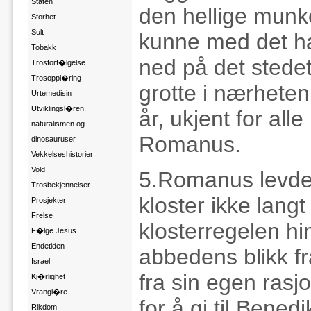
Staten
den hellige munk
Storhet
Sult
kunne med det h
Tobakk
ned på det stedet
Trosforf�lgelse
Trosoppl�ring
grotte i nærheten
Urtemedisin
Utviklingsl�ren,
år, ukjent for al
naturalismen og
Romanus.
dinosauruser
Vekkelseshistorier
Vold
5.Romanus levde 
Trosbekjennelser
kloster ikke langt
Prosjekter
Frelse
klosterregelen hi
F�lge Jesus
Endetiden
abbedens blikk fra
Israel
fra sin egen rasj
Kj�rlighet
Vrangl�re
for å gi til Bened
Rikdom