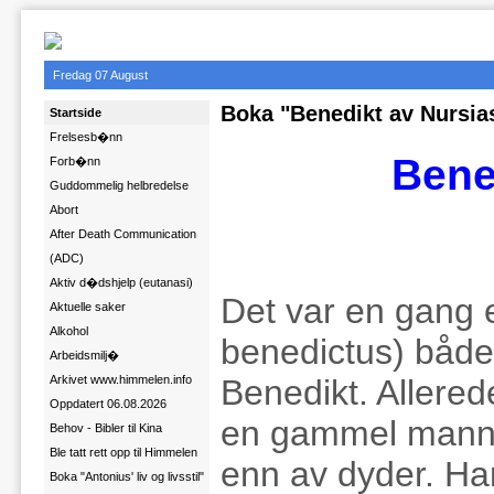
Fredag 07 August
Boka "Benedikt av Nursias
Startside
Frelsesb�nn
Bene
Forb�nn
Guddommelig helbredelse
Abort
After Death Communication
(ADC)
Aktiv d�dshjelp (eutanasi)
Det var en gang e
Aktuelle saker
Alkohol
benedictus) både 
Arbeidsmilj�
Benedikt. Allere
Arkivet www.himmelen.info
Oppdatert 06.08.2026
en gammel manns 
Behov - Bibler til Kina
Ble tatt rett opp til Himmelen
enn av dyder. Han 
Boka "Antonius' liv og livsstil"