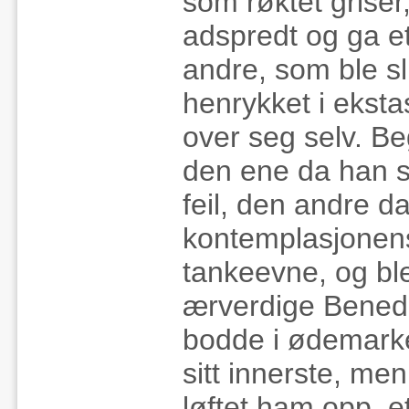
som røktet griser,
adspredt og ga e
andre, som ble sl
henrykket i ekst
over seg selv. Be
den ene da han s
feil, den andre d
kontemplasjonens 
tankeevne, og ble
ærverdige Benedi
bodde i ødemarke
sitt innerste, m
løftet ham opp, e