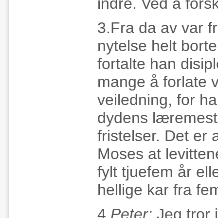
indre. Ved å fors
3.Fra da av var fr
nytelse helt borte
fortalte han disi
mange å forlate
veiledning, for h
dydens læremester
fristelser. Det 
Moses at levitten
fylt tjuefem år e
hellige kar fra fem
4.
Peter:
Jeg tror 