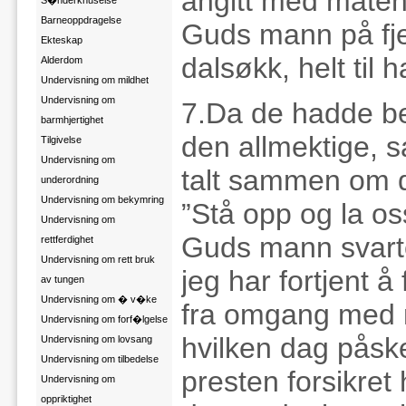
angitt med maten 
S�nderknuselse
Barneoppdragelse
Guds mann på fjel
Ekteskap
dalsøkk, helt til 
Alderdom
Undervisning om mildhet
Undervisning om
7.Da de hadde be
barmhjertighet
den allmektige, s
Tilgivelse
Undervisning om
talt sammen om de
underordning
Undervisning om bekymring
”Stå opp og la oss
Undervisning om
Guds mann svarte
rettferdighet
Undervisning om rett bruk
jeg har fortjent å
av tungen
Undervisning om � v�ke
fra omgang med m
Undervisning om forf�lgelse
hvilken dag påsk
Undervisning om lovsang
Undervisning om tilbedelse
presten forsikret
Undervisning om
oppriktighet