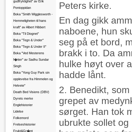
gudfryktighet" av Erik
Peters kirke.
Pontoppidan
Boka "Smith Wigglesworth -
En dag gikk ammen
Hemmeligheten til hans
kraft" av Albert Hibbert
naboene, hun skul
Boka "Til Diognet"
seg på et bord, men
Boka "Tegn & Under"
Boka "Tegn & Under II"
brakk i to. Da a
Boka "Ved Mesterens
f�tter" av Sadhu Sundar
hulke høyt over a
Singh
hadde lånt.
Boka "Yong Guy Park sin
opplevelse fra Himmelen og
Helvete"
2. Benedikt, som 
Death Bed Visions (DBV)
grepet av medyn
Dyrets merke
Englehistorier
sørget. Han tok 
Lidelse
Folkemord
ubrukte sollet og
Frelseshistorier
Frukt&Gr�nt