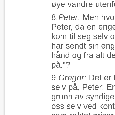
øye vandre utenf
8.
Peter:
Men hvorf
Peter, da en enge
kom til seg selv o
har sendt sin eng
hånd og fra alt d
på.”?
9.
Gregor:
Det er 
selv på, Peter: E
grunn av syndige t
oss selv ved ko