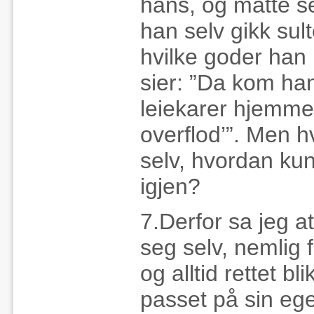
hans, og måtte se
han selv gikk sul
hvilke goder han 
sier: ”Da kom han
leiekarer hjemme 
overflod’”. Men 
selv, hvordan ku
igjen?
7.Derfor sa jeg 
seg selv, nemlig f
og alltid rettet bl
passet på sin egen