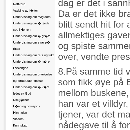
dag er det i sann
Nattverd
Da er det ikke br
Vasking av f�tter
Undervisning om evig dom
blitt sendt hit fo
Undervisning om � glede
seg i Herren
allmektiges gave
Undervisning om � gr�te
Undervisning om svar p�
og spiste sammen
tiltale
over, vendte prest
Undervisning om refs og tukt
Undervisning om � h�re
8.På samme tid v
Livslengde
Undervisning om utvelgelse
som fikk øye på 
og forutbestemmelse
Undervisning om � v�re
mellom buskene, k
ledet av Gud
Nidkj�rhet
han var et villdy
L�nn og posisjon i
tjener, var det 
Himmelen
Visdom
nådegave til å for
Kunnskap