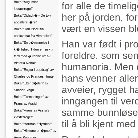
Boka "Augustins
for alle de timel
klosterregel"
her på jorden, f
Boka "Didach� - De tolv
apostlers l�re"
vært en vissen b
Boka "Don Piper sin
opplevelse fra Himmelen"
Han var født i pr
Boka "En p�minnelse i
kj�rlighet. Tiden er raskt i
foreldre, som sen
ferd med � renne ut" av
Victoria Nehale
humanoria. Men d
Boka "Engler i oppdrag" av
hans venner aller
Charles og Frances Hunter
Boka "Etter d�den" av
avveier, rygget h
Sundar Singh
Boka "Formaninger" av
inngangen til verde
Frans av Assisi
samme bunnløse 
Boka "Frans av Assisi's
klosterregel"
til å bli kjent med
Boka "Hermas' "Hyrden""
Boka "Himlene er �pnet" av
Anna Rountree