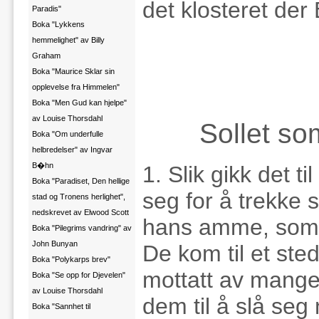
det klosteret der 
Paradis"
Boka "Lykkens
hemmelighet" av Billy
Graham
Boka "Maurice Sklar sin
opplevelse fra Himmelen"
Boka "Men Gud kan hjelpe"
av Louise Thorsdahl
Sollet so
Boka "Om underfulle
helbredelser" av Ingvar
B�hn
1. Slik gikk det t
Boka "Paradiset, Den hellige
seg for å trekke s
stad og Tronens herlighet",
nedskrevet av Elwood Scott
hans amme, som 
Boka "Pilegrims vandring" av
John Bunyan
De kom til et sted
Boka "Polykarps brev"
mottatt av mang
Boka "Se opp for Djevelen"
av Louise Thorsdahl
dem til å slå se
Boka "Sannhet til