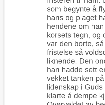
fristeren til ham. 
som begynte å fly
hans og plaget 
hendene om han h
korsets tegn, og 
var den borte, så
fristelse så vold
liknende. Den o
han hadde sett e
vekket tanken på 
lidenskap i Guds
klarte å dempe kjæ
Overveldet av b