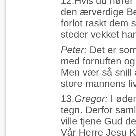
12.Hvis du hører 
den ærverdige B
forlot raskt dem 
steder vekket ha
Peter:
Det er som
med fornuften og
Men vær så snill
store mannens liv
13.
Gregor:
I ødem
tegn. Derfor sam
ville tjene Gud d
Vår Herre Jesu Kr