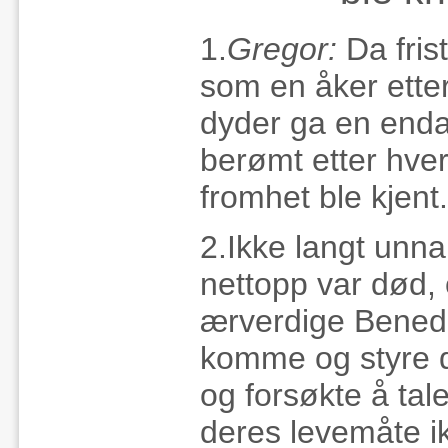
1.
Gregor:
Da fris
som en åker etter
dyder ga en enda
berømt etter hve
fromhet ble kjent.
2.Ikke langt unna
nettopp var død,
ærverdige Bened
komme og styre d
og forsøkte å tale
deres levemåte i