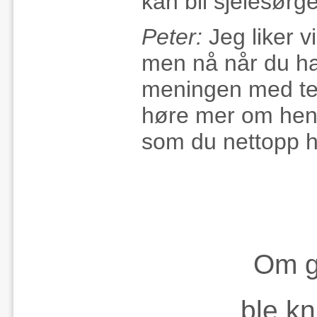
kan bli sjelesørge
Peter:
Jeg liker v
men nå når du har
meningen med tek
høre mer om hende
som du nettopp h
Om g
ble kn