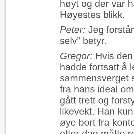
høyt og der var 
Høyestes blikk.
Peter:
Jeg forstår
selv” betyr.
Gregor:
Hvis den h
hadde fortsatt 
sammensverget se
fra hans ideal om 
gått trett og fors
likevekt. Han kun
øye bort fra kont
etter dag måtte re