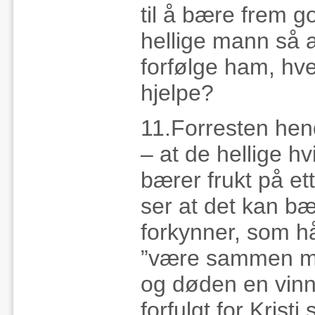
til å bære frem g
hellige mann så at
forfølge ham, hve
hjelpe?
11.Forresten hend
– at de hellige hv
bærer frukt på ett 
ser at det kan b
forkynner, som håp
”være sammen med 
og døden en vinni
forfulgt for Kris