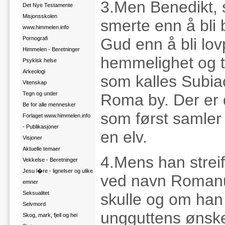
3.Men Benedikt, s
Det Nye Testamente
Misjonsskolen
smerte enn å bli b
www.himmelen.info
Pornografi
Gud enn å bli lovp
Himmelen - Beretninger
hemmelighet og tr
Psykisk helse
Arkeologi
som kalles Subia
Vitenskap
Tegn og under
Roma by. Der er d
Be for alle mennesker
som først samler 
Forlaget www.himmelen.info
- Publikasjoner
en elv.
Visjoner
Aktuelle temaer
4.Mens han strei
Vekkelse - Beretninger
Jesu l�re - lignelser og ulike
ved navn Romanu
emner
Seksualitet
skulle og om han 
Selvmord
ungguttens ønske
Skog, mark, fjell og hei