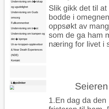
Undervisning om d�rskap
Slik gikk det til 
og ugudelighet
Undervisning om Guds
bodde i omegnen,
omsorg
Fullkommenhet
oppsøkt av mang
Undervisning om tr�st
som de ga ham ma
Undervisning om kampen og
det � kjempe
næring for livet 
Ut-av-kroppen-opplevelser
& Near Death Experiences
(NDE)
Kontakt
Seieren 
L�pslinker
1.En dag da den 