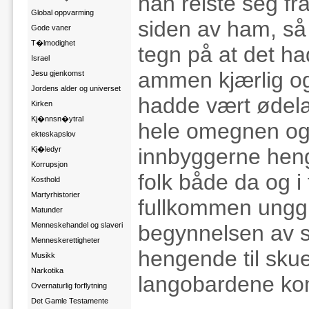
han reiste seg fr
Global oppvarming
siden av ham, så 
Gode vaner
T�lmodighet
tegn på at det ha
Israel
ammen kjærlig og
Jesu gjenkomst
Jordens alder og universet
hadde vært ødela
Kirken
Kj�nnsn�ytral
hele omegnen og 
ekteskapslov
innbyggerne hengt
Kj�ledyr
Korrupsjon
folk både da og i 
Kosthold
Martyrhistorier
fullkommen unggu
Matunder
begynnelsen av si
Menneskehandel og slaveri
Menneskerettigheter
hengende til skue 
Musikk
Narkotika
langobardene ko
Overnaturlig forflytning
Det Gamle Testamente