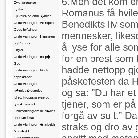
6.Men det kom en 
Evig fortapelse
Lykke
Romanus få hvile 
Djevelen og onde �nder
Benedikts liv so
Undervisning om ve-ropene
Guds befalinger
mennesker, likeso
Undervisning om Himmelen
og Paradis
å lyse for alle so
Engler
for en prest som 
Undervisning om tro p�
Gud
hadde nettopp gjort
Undervisning om Guds
egenskaper
påskefesten da He
Undervisning om
og sa: ”Du har et
h�ndsp�leggelse
Idrett, kroppslig pleie og
tjener, som er på
fysisk aktivitet
Undervisning om de d�des
forgå av sult.” D
oppstandelse
straks og dro av 
Undervisning om � arbeide
Gudsfrykt