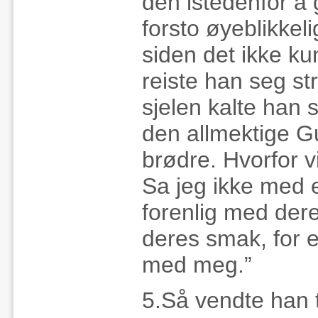
den istedenfor å
forsto øyeblikkeli
siden det ikke ku
reiste han seg st
sjelen kalte han
den allmektige G
brødre. Hvorfor v
Sa jeg ikke med e
forenlig med dere
deres smak, for e
med meg.”
5.Så vendte han t