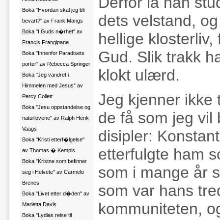
Derfor la han st
Boka "Hvordan skal jeg bli
dets velstand, og 
bevart?" av Frank Mangs
Boka "I Guds n�rhet" av
hellige klosterliv
Francis Frangipane
Gud. Slik trakk h
Boka "Innenfor Paradisets
porter" av Rebecca Springer
klokt ulærd.
Boka "Jeg vandret i
Himmelen med Jesus" av
Jeg kjenner ikke t
Percy Collett
Boka "Jesu oppstandelse og
de få som jeg vil 
naturlovene" av Ralph Henk
Vaags
disipler: Konsta
Boka "Kristi etterf�lgelse"
etterfulgte ham s
av Thomas � Kempis
Boka "Kristne som befinner
som i mange år st
seg i Helvete" av Carmelo
Brenes
som var hans tred
Boka "Livet etter d�den" av
kommuniteten, og 
Marietta Davis
Boka "Lydias reise til