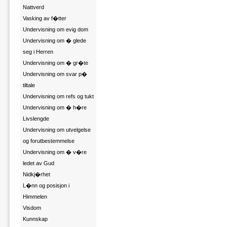
Nattverd
Vasking av f�tter
Undervisning om evig dom
Undervisning om � glede
seg i Herren
Undervisning om � gr�te
Undervisning om svar p�
tiltale
Undervisning om refs og tukt
Undervisning om � h�re
Livslengde
Undervisning om utvelgelse
og forutbestemmelse
Undervisning om � v�re
ledet av Gud
Nidkj�rhet
L�nn og posisjon i
Himmelen
Visdom
Kunnskap