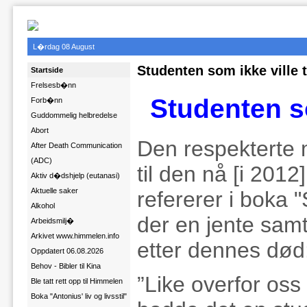
L�rdag 08 August
Studenten som ikke ville 
Startside
Frelsesb�nn
Studenten so
Forb�nn
Guddommelig helbredelse
Abort
Den respekterte 
After Death Communication
(ADC)
til den nå [i 201
Aktiv d�dshjelp (eutanasi)
Aktuelle saker
refererer i boka 
Alkohol
der en jente sam
Arbeidsmilj�
Arkivet www.himmelen.info
etter dennes død
Oppdatert 06.08.2026
Behov - Bibler til Kina
”Like overfor os
Ble tatt rett opp til Himmelen
Boka "Antonius' liv og livsstil"