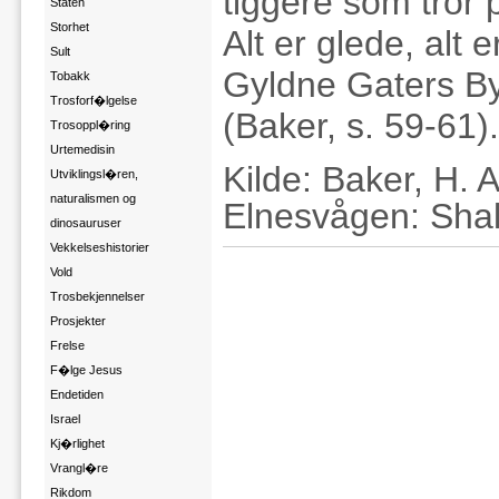
tiggere som tror 
Staten
Storhet
Alt er glede, alt e
Sult
Gyldne Gaters By
Tobakk
Trosforf�lgelse
(Baker, s. 59-61).
Trosoppl�ring
Urtemedisin
Kilde: Baker, H. 
Utviklingsl�ren,
naturalismen og
Elnesvågen: Sha
dinosauruser
Vekkelseshistorier
Vold
Trosbekjennelser
Prosjekter
Frelse
F�lge Jesus
Endetiden
Israel
Kj�rlighet
Vrangl�re
Rikdom