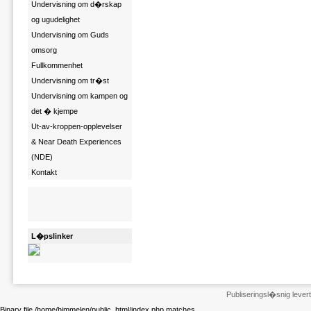
Undervisning om d�rskap
og ugudelighet
Undervisning om Guds
omsorg
Fullkommenhet
Undervisning om tr�st
Undervisning om kampen og
det � kjempe
Ut-av-kroppen-opplevelser
& Near Death Experiences
(NDE)
Kontakt
L�pslinker
Publiseringsl�snig leve
Binary file /home/himmelen/public_html/index.php matches