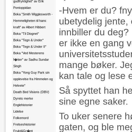
gudfryktighet" av Erik
-Hvem er du? fnys
Pontoppidan
Boka "Smith Wigglesworth -
ubetydelig jente,
Hemmeligheten til hans
kraft" av Albert Hibbert
innbiller du deg
Boka "Til Diognet"
er ikke en gang v
Boka "Tegn & Under"
Boka "Tegn & Under II"
universitetsstuden
Boka "Ved Mesterens
f�tter" av Sadhu Sundar
mange bøker. Jeg
Singh
kan tale og lese 
Boka "Yong Guy Park sin
opplevelse fra Himmelen og
Helvete"
Så spyttet han h
Death Bed Visions (DBV)
sine egne saker.
Dyrets merke
Englehistorier
Lidelse
To uker senere h
Folkemord
gaten, og ble me
Frelseshistorier
Frukt&Gr�nt