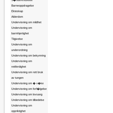
S�nderknuselse
Barneoppdragelse
Ekteskap
Alderdom
Undervisning om mildhet
Undervisning om
barmhjertighet
Tilgivelse
Undervisning om
underordning
Undervisning om bekymring
Undervisning om
rettferdighet
Undervisning om rett bruk
av tungen
Undervisning om � v�ke
Undervisning om forf�lgelse
Undervisning om lovsang
Undervisning om tilbedelse
Undervisning om
oppriktighet