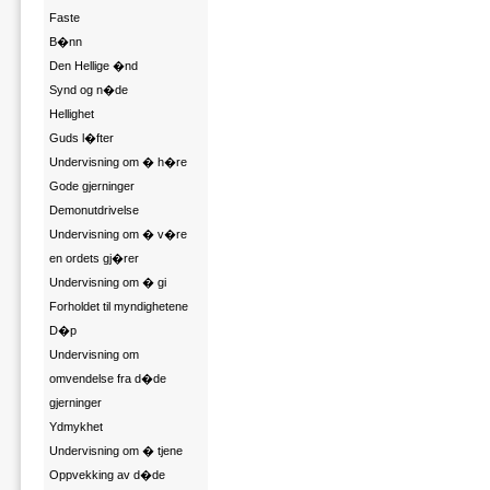
Faste
B�nn
Den Hellige �nd
Synd og n�de
Hellighet
Guds l�fter
Undervisning om � h�re
Gode gjerninger
Demonutdrivelse
Undervisning om � v�re
en ordets gj�rer
Undervisning om � gi
Forholdet til myndighetene
D�p
Undervisning om
omvendelse fra d�de
gjerninger
Ydmykhet
Undervisning om � tjene
Oppvekking av d�de