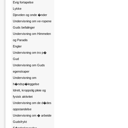
Evig fortapelse
Lykke
Djevelen og onde �nder
Undervisning om ve-ropene
Guds befalinger
Undervisning om Himmelen
og Paradis
Engler
Undervisning om tro p�
Gud
Undervisning om Guds
egenskaper
Undervisning om
h�ndsp�leggelse
Idrett, kroppslig pleie og
fysisk aktivitet
Undervisning om de d�des
oppstandelse
Undervisning om � arbeide
Gudsfrykt