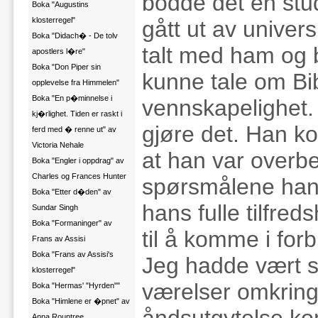
bodde det en stu
Boka "Augustins
klosterregel"
gått ut av univer
Boka "Didach� - De tolv
talt med ham og 
apostlers l�re"
Boka "Don Piper sin
kunne tale om Bi
opplevelse fra Himmelen"
Boka "En p�minnelse i
vennskapelighet.
kj�rlighet. Tiden er raskt i
gjøre det. Han k
ferd med � renne ut" av
Victoria Nehale
at han var overbe
Boka "Engler i oppdrag" av
Charles og Frances Hunter
spørsmålene han 
Boka "Etter d�den" av
hans fulle tilfre
Sundar Singh
Boka "Formaninger" av
til å komme i fo
Frans av Assisi
Boka "Frans av Assisi's
Jeg hadde vært
klosterregel"
værelser omkring
Boka "Hermas' "Hyrden""
Boka "Himlene er �pnet" av
åndsutgytelse ko
Anna Rountree