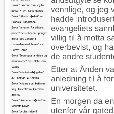
Boka "Hvordan skal jeg bli
vennlige, og jeg 
bevart?" av Frank Mangs
hadde introduser
Boka "I Guds n�rhet" av
Francis Frangipane
evangeliets sannh
Boka "Innenfor Paradisets
porter" av Rebecca Springer
villig til å motta
Boka "Jeg vandret i
overbevist, og ha
Himmelen med Jesus" av
Percy Collett
de andre student
Boka "Jesu oppstandelse og
naturlovene" av Ralph Henk
Etter at Ånden va
Vaags
Boka "Kristi etterf�lgelse"
anledning til å fo
av Thomas � Kempis
Boka "Kristne som befinner
universitetet.
seg i Helvete" av Carmelo
Brenes
En morgen da en 
Boka "Livet etter d�den" av
Marietta Davis
utenfor vår gated
Boka "Lydias reise til