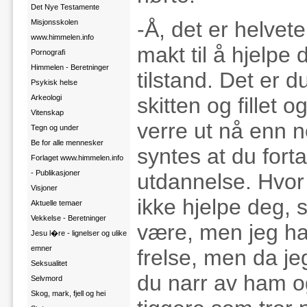
Det Nye Testamente
-Å, det er helvete
Misjonsskolen
www.himmelen.info
makt til å hjelpe 
Pornografi
Himmelen - Beretninger
tilstand. Det er 
Psykisk helse
Arkeologi
skitten og fillet o
Vitenskap
verre ut nå enn n
Tegn og under
Be for alle mennesker
syntes at du fort
Forlaget www.himmelen.info
- Publikasjoner
utdannelse. Hvor
Visjoner
ikke hjelpe deg, 
Aktuelle temaer
Vekkelse - Beretninger
være, men jeg ha
Jesu l�re - lignelser og ulike
emner
frelse, men da je
Seksualitet
du narr av ham o
Selvmord
Skog, mark, fjell og hei