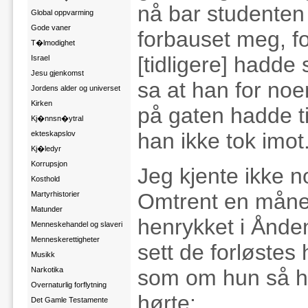
nå bar studenten t
Global oppvarming
Gode vaner
forbauset meg, fo
T�lmodighet
[tidligere] hadde
Israel
Jesu gjenkomst
sa at han for no
Jordens alder og universet
Kirken
på gaten hadde ti
Kj�nnsn�ytral
han ikke tok imot
ekteskapslov
Kj�ledyr
Korrupsjon
Jeg kjente ikke n
Kosthold
Omtrent en måne
Martyrhistorier
Matunder
henrykket i Ånden
Menneskehandel og slaveri
Menneskerettigheter
sett de forløstes
Musikk
som om hun så he
Narkotika
Overnaturlig forflytning
hørte:
Det Gamle Testamente