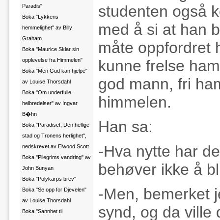
studenten også ko
Paradis"
Boka "Lykkens
med å si at han b
hemmelighet" av Billy
Graham
måte oppfordret 
Boka "Maurice Sklar sin
kunne frelse ham 
opplevelse fra Himmelen"
Boka "Men Gud kan hjelpe"
god mann, fri ham
av Louise Thorsdahl
Boka "Om underfulle
himmelen.
helbredelser" av Ingvar
B�hn
Han sa:
Boka "Paradiset, Den hellige
stad og Tronens herlighet",
-Hva nytte har de
nedskrevet av Elwood Scott
Boka "Pilegrims vandring" av
behøver ikke å bli
John Bunyan
Boka "Polykarps brev"
-Men, bemerket je
Boka "Se opp for Djevelen"
av Louise Thorsdahl
synd, og da ville 
Boka "Sannhet til