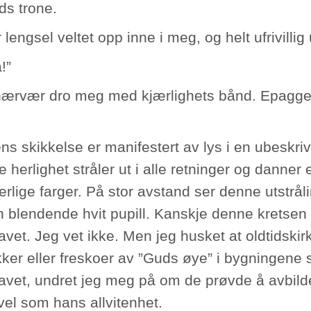
ds trone.
 lengsel veltet opp inne i meg, og helt ufrivillig
!”
ærvær dro meg med kjærlighets bånd. Epagge
ns skikkelse er manifestert av lys i en ubeskriv
 herlighet stråler ut i alle retninger og danner 
erlige farger. På stor avstand ser denne utstrå
 blendende hvit pupill. Kanskje denne kretsen s
avet. Jeg vet ikke. Men jeg husket at oldtidski
ker eller freskoer av ”Guds øye” i bygningene s
avet, undret jeg meg på om de prøvde å avbild
vel som hans allvitenhet.