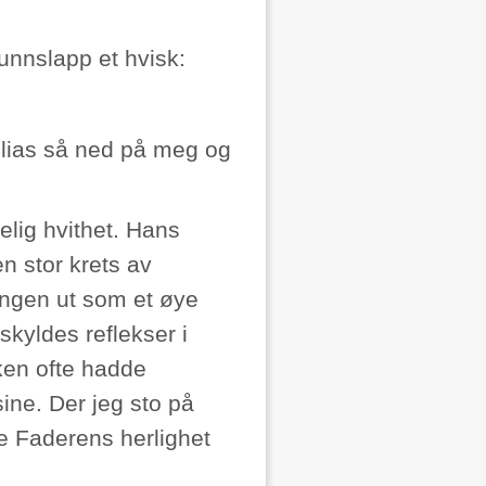
 unnslapp et hvisk:
lias så ned på meg og
elig hvithet. Hans
en stor krets av
lingen ut som et øye
kyldes reflekser i
rken ofte hadde
ine. Der jeg sto på
e Faderens herlighet