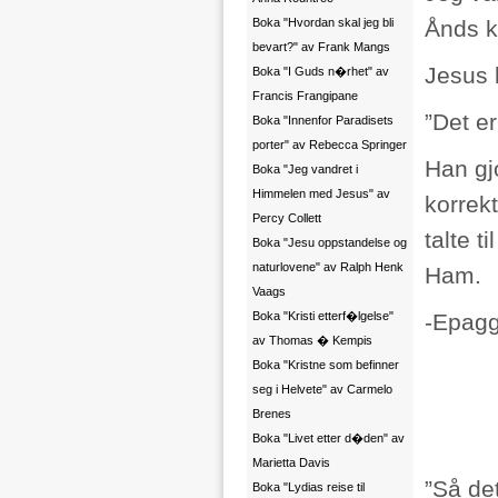
Boka "Hvordan skal jeg bli
Ånds k
bevart?" av Frank Mangs
Jesus 
Boka "I Guds n�rhet" av
Francis Frangipane
”Det e
Boka "Innenfor Paradisets
porter" av Rebecca Springer
Han gjo
Boka "Jeg vandret i
Himmelen med Jesus" av
korrek
Percy Collett
talte 
Boka "Jesu oppstandelse og
naturlovene" av Ralph Henk
Ham.
Vaags
Boka "Kristi etterf�lgelse"
-Epagg
av Thomas � Kempis
Boka "Kristne som befinner
seg i Helvete" av Carmelo
Brenes
Boka "Livet etter d�den" av
Marietta Davis
”Så det
Boka "Lydias reise til