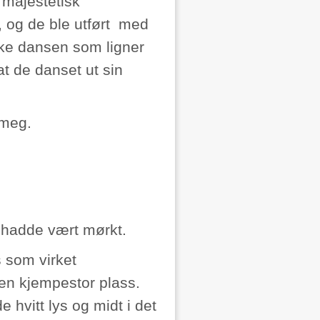
majestetisk
og de ble utført
med
ske dansen som ligner
at de danset ut sin
 meg.
 hadde vært mørkt.
s som virket
en kjempestor plass.
e hvitt lys og midt i det