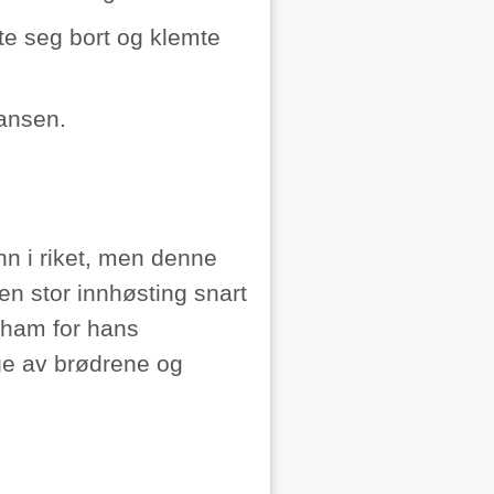
kte seg bort og klemte
dansen.
nn i riket, men denne
en stor innhøsting snart
 ham for hans
nge av brødrene og