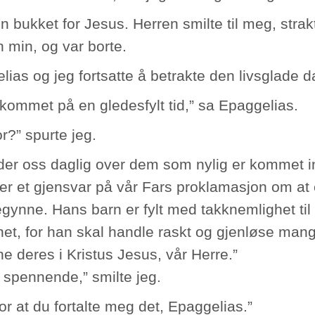
n bukket for Jesus. Herren smilte til meg, stra
 min, og var borte.
lias og jeg fortsatte å betrakte den livsglade 
 kommet på en gledesfylt tid,” sa Epaggelias.
r?” spurte jeg.
eder oss daglig over dem som nylig er kommet i
 er et gjensvar på vår Fars proklamasjon om at 
egynne. Hans barn er fylt med takknemlighet til
thet, for han skal handle raskt og gjenløse ma
e deres i Kristus Jesus, vår Herre.”
r spennende,” smilte jeg.
or at du fortalte meg det, Epaggelias.”