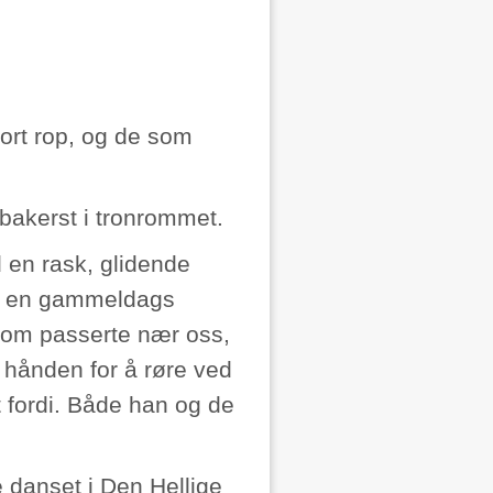
tort rop, og de som
 bakerst i tronrommet.
 en rask, glidende
 i en gammeldags
 som passerte nær oss,
 hånden for å røre ved
fordi. Både han og de
 danset i Den Hellige