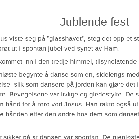
Jublende fest
us viste seg på ”glasshavet”, steg det opp et s
brøt ut i spontan jubel ved synet av Ham.
 kommet inn i den tredje himmel, tilsynelatende
nløste begynte å danse som én, sidelengs med
lse, slik som dansere på jorden kan gjøre det
te. Bevegelsene var livlige og gledesfylte. De
en hånd for å røre ved Jesus. Han rakte også ut
e hånden etter den andre hos dem som danset 
r sikker på at dansen var spontan. De gjenløste