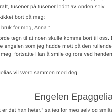
raft, tusener på tusener ledet av Ånden selv.
kikket bort på meg:
r bruk for meg, Anna.”
rde tegn til at noen skulle komme bort til oss. 
te engelen som jeg hadde møtt på den rullende
til meg, fortsatte Han å smile og røre ved hende
elias vil være sammen med deg.
Engelen Epaggeli
 er det han heter,” sa jeg for meg selv og smilt