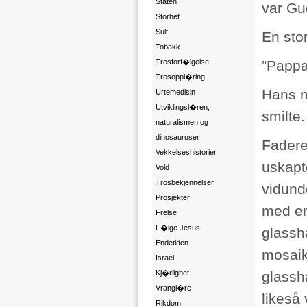
Staten
var Gu
Storhet
Sult
En stor
Tobakk
Trosforf�lgelse
”Pappa
Trosoppl�ring
Hans n
Urtemedisin
Utviklingsl�ren,
smilte.
naturalismen og
dinosauruser
Fadere
Vekkelseshistorier
uskapte
Vold
Trosbekjennelser
vidund
Prosjekter
med en
Frelse
F�lge Jesus
glassh
Endetiden
mosaik
Israel
Kj�rlighet
glassh
Vrangl�re
likeså 
Rikdom