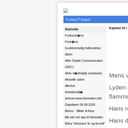
Fredag 07 August
Kapittel 10 
Startside
Frelsesb�nn
Forb�nn
Guddommelig helbredelse
Abort
After Death Communication
(ADC)
Aktiv d�dshjelp (eutanasi)
Mens v
Aktuelle saker
Alkohol
Lyden 
Arbeidsmilj�
flamme
Arkivet www.himmelen.info
Oppdatert 06.08.2026
Hans re
Behov - Bibler til Kina
Ble tatt rett opp til Himmelen
Hans d
Boka "Antonius' liv og livsstil"