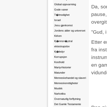
Global oppvarming
Da, so
Gode vaner
pause, 
T�lmodighet
Israel
overgit
Jesu gjenkomst
Jordens alder og universet
”Gud, i
Kirken
Etter 
Kj�nnsn�ytral
ekteskapslov
fra in
Kj�ledyr
instrum
Korrupsjon
Kosthold
en gam
Martyrhistorier
vidunde
Matunder
Menneskehandel og slaveri
Menneskerettigheter
Musikk
Narkotika
Overnaturlig forflytning
Det Gamle Testamente