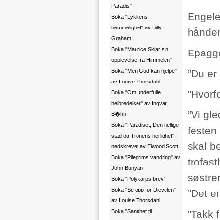
Paradis"
Engele
Boka "Lykkens
hemmelighet" av Billy
hånden
Graham
Boka "Maurice Sklar sin
Epagge
opplevelse fra Himmelen"
Boka "Men Gud kan hjelpe"
”Du er
av Louise Thorsdahl
”Hvorfo
Boka "Om underfulle
helbredelser" av Ingvar
”Vi gl
B�hn
Boka "Paradiset, Den hellige
festen
stad og Tronens herlighet",
skal b
nedskrevet av Elwood Scott
Boka "Pilegrims vandring" av
trofas
John Bunyan
søstren
Boka "Polykarps brev"
Boka "Se opp for Djevelen"
”Det e
av Louise Thorsdahl
Boka "Sannhet til
”Takk f