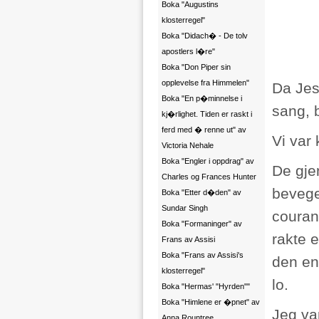
Boka "Augustins
klosterregel"
Boka "Didach� - De tolv
apostlers l�re"
Boka "Don Piper sin
opplevelse fra Himmelen"
Da Jes
Boka "En p�minnelse i
sang, 
kj�rlighet. Tiden er raskt i
ferd med � renne ut" av
Vi var
Victoria Nehale
Boka "Engler i oppdrag" av
De gje
Charles og Frances Hunter
bevege
Boka "Etter d�den" av
Sundar Singh
couran
Boka "Formaninger" av
rakte 
Frans av Assisi
Boka "Frans av Assisi's
den en
klosterregel"
lo.
Boka "Hermas' "Hyrden""
Boka "Himlene er �pnet" av
Jeg va
Anna Rountree