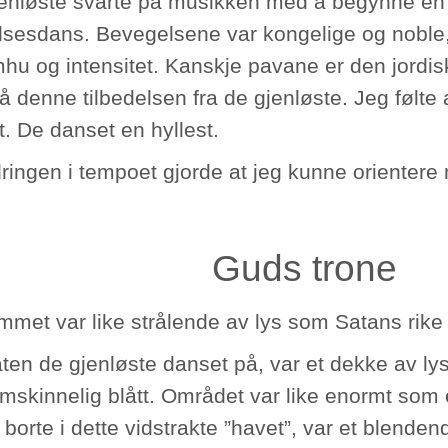
enløste svarte på musikken med å begynne en 
elsesdans. Bevegelsene var kongelige og noble, 
mhu og intensitet. Kanskje pavane er den jordi
 denne tilbedelsen fra de gjenløste. Jeg følte 
t. De danset en hyllest.
ringen i tempoet gjorde at jeg kunne orientere
Guds trone
mmet var like strålende av lys som Satans rike
aten de gjenløste danset på, var et dekke av ly
mskinnelig blått. Området var like enormt som 
borte i dette vidstrakte ”havet”, var et blendend