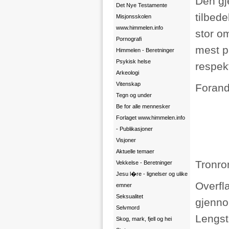
Den gj
Det Nye Testamente
tilbed
Misjonsskolen
www.himmelen.info
stor o
Pornografi
mest på
Himmelen - Beretninger
Psykisk helse
respek
Arkeologi
Vitenskap
Forand
Tegn og under
Be for alle mennesker
Forlaget www.himmelen.info
- Publikasjoner
Visjoner
Aktuelle temaer
Tronro
Vekkelse - Beretninger
Jesu l�re - lignelser og ulike
Overfl
emner
Seksualitet
gjenno
Selvmord
Lengst 
Skog, mark, fjell og hei