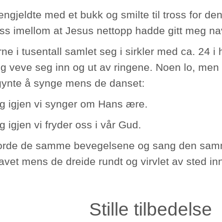
ngjeldte med et bukk og smilte til tross for den
ss imellom at Jesus nettopp hadde gitt meg na
ne i tusentall samlet seg i sirkler med ca. 24 i
g veve seg inn og ut av ringene. Noen lo, men o
ynte å synge mens de danset:
og igjen vi synger om Hans ære.
g igjen vi fryder oss i vår Gud.
jorde de samme bevegelsene og sang den sam
vet mens de dreide rundt og virvlet av sted inn
Stille tilbedelse