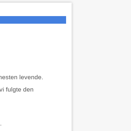
 nesten levende.
i fulgte den
.