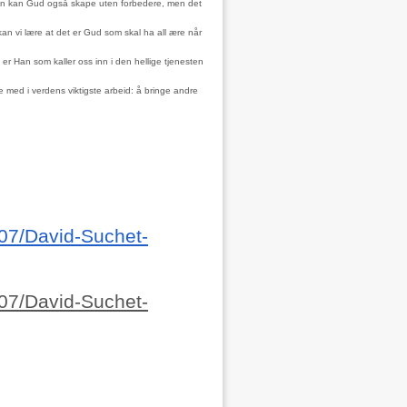
gen kan Gud også skape uten forbedere, men det
 kan vi lære at det er Gud som skal ha all ære når
er Han som kaller oss inn i den hellige tjenesten
re med i verdens viktigste arbeid: å bringe andre
207/David-Suchet-
207/David-Suchet-