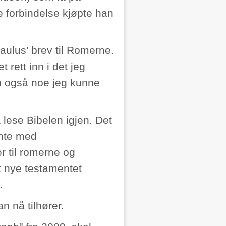
e forbindelse kjøpte han
aulus’ brev til Romerne.
 rett inn i det jeg
en også noe jeg kunne
å lese Bibelen igjen. Det
ynte med
r til romerne og
t nye testamentet
.
n nå tilhører.