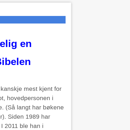
elig en
Bibelen
kanskje mest kjent for
rot, hovedpersonen i
e. (Så langt har bøkene
er). Siden 1989 har
 I 2011 ble han i