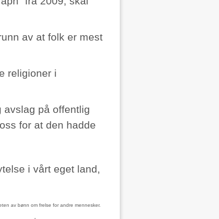
raph" fra 2009, skal
runn av at folk er mest
 religioner i
g avslag på offentlig
tross for at den hadde
telse i vårt eget land,
heten av bønn om frelse for andre mennesker.