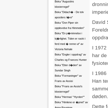
Boka "Augustins
dronni
klosterregel"
imperi
Boka "Didach� - De tolv
apostlers l�re"
David 
Boka "Don Piper sin
opplevelse fra Himmelen"
Foreld
Boka "En p�minnelse i
oppdrat
kj�rlighet. Tiden er raskt i
ferd med � renne ut" av
I 1972
Victoria Nehale
har de
Boka "Engler i oppdrag" av
Charles og Frances Hunter
fysiote
Boka "Etter d�den" av
Sundar Singh
I 1986
Boka "Formaninger" av
Han te
Frans av Assisi
Boka "Frans av Assisi's
sammen
klosterregel"
døden
Boka "Hermas' "Hyrden""
Boka "Himlene er �pnet" av
Dette f
Anna Rountree