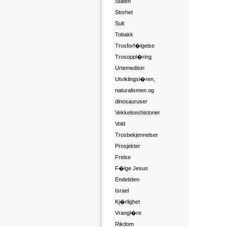
Staten
Storhet
Sult
Tobakk
Trosforf�lgelse
Trosoppl�ring
Urtemedisin
Utviklingsl�ren,
naturalismen og
dinosauruser
Vekkelseshistorier
Vold
Trosbekjennelser
Prosjekter
Frelse
F�lge Jesus
Endetiden
Israel
Kj�rlighet
Vrangl�re
Rikdom