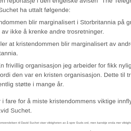
 en reportasje i den engelske avisen "The Teleg
Suchet ha uttalt følgende:
ndommen blir marginalisert i Storbritannia på g
 av ikke å krenke andre trosretninger.
ler at kristendommen blir marginalisert av andre
tannia.
n frivillig organisasjon jeg arbeider for fikk nyli
fordi den var en kristen organisasjon. Dette til 
fentlig støtte i mange år.
r i fare for å miste kristendommens viktige innfly
avid Suchet.
 omvendelsen til David Suchet viser viktigheten av å spre Guds ord, men kanskje enda mer viktig