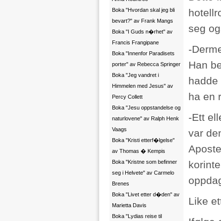
Boka "Hvordan skal jeg bli
hotell
bevart?" av Frank Mangs
seg og
Boka "I Guds n�rhet" av
Francis Frangipane
-Derme
Boka "Innenfor Paradisets
Han bes
porter" av Rebecca Springer
Boka "Jeg vandret i
hadde 
Himmelen med Jesus" av
ha en r
Percy Collett
Boka "Jesu oppstandelse og
-Ett el
naturlovene" av Ralph Henk
Vaags
var de
Boka "Kristi etterf�lgelse"
Aposte
av Thomas � Kempis
Boka "Kristne som befinner
korint
seg i Helvete" av Carmelo
oppdage
Brenes
Boka "Livet etter d�den" av
Like et
Marietta Davis
Boka "Lydias reise til