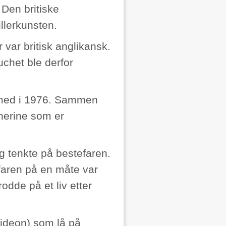
 Den britiske
llerkunsten.
var britisk anglikansk.
chet ble derfor
g med i 1976. Sammen
herine som er
og tenkte på bestefaren.
efaren på en måte var
dde på et liv etter
 Gideon) som lå på