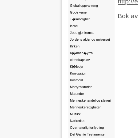
http:/
Global oppvarming
Gode vaner
Bok av
T�lmodighet
Israel
Jesu gjenkomst
Jordens alder og universet
Kirken
Kj�nnsn�ytral
ekteskapslov
Kj�ledyr
Korrupsjon
Kosthold
Martyrhistorier
Matunder
Menneskehandel og slaveri
Menneskerettigheter
Musikk
Narkotika
Overnaturlig forflytning
Det Gamle Testamente