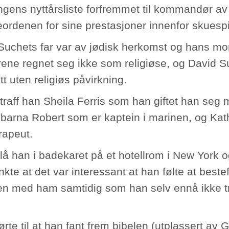
ngens nyttårsliste forfremmet til kommandør av
eordenen for sine prestasjoner innenfor skuespi
Suchets far var av jødisk herkomst og hans mor 
rene regnet seg ikke som religiøse, og David Su
t uten religiøs påvirkning.
 traff han Sheila Ferris som han giftet han se
 barna Robert som er kaptein i marinen, og Kat
rapeut.
 lå han i badekaret på et hotellrom i New York 
nkte at det var interessant at han følte at best
 med ham samtidig som han selv ennå ikke tro
.
ørte til at han fant frem bibelen (utplassert av