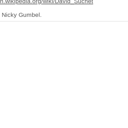
/en.wikipedia.org/wiki/David_Suchet
 Nicky Gumbel.