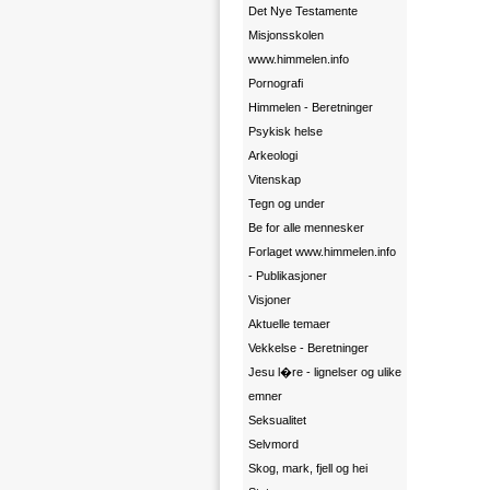
Det Nye Testamente
Misjonsskolen
www.himmelen.info
Pornografi
Himmelen - Beretninger
Psykisk helse
Arkeologi
Vitenskap
Tegn og under
Be for alle mennesker
Forlaget www.himmelen.info
- Publikasjoner
Visjoner
Aktuelle temaer
Vekkelse - Beretninger
Jesu l�re - lignelser og ulike
emner
Seksualitet
Selvmord
Skog, mark, fjell og hei