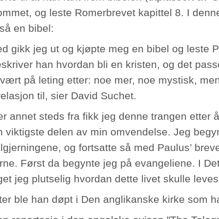
rommet, og leste Romerbrevet kapittel 8. I denn
så en bibel:
d gikk jeg ut og kjøpte meg en bibel og leste P
kriver han hvordan bli en kristen, og det passet
vært på leting etter: noe mer, noe mystisk, m
elasjon til, sier David Suchet.
ler annet steds fra fikk jeg denne trangen etter 
n viktigste delen av min omvendelse. Jeg beg
lgjerningene, og fortsatte så med Paulus’ breve
erne. Først da begynte jeg på evangeliene. I De
t jeg plutselig hvordan dette livet skulle leves
ter ble han døpt i Den anglikanske kirke som ha