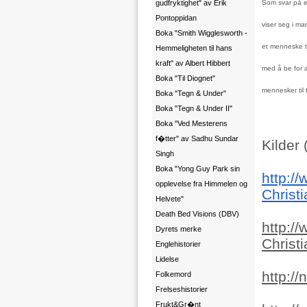
gudfryktighet" av Erik
Som svar på e
Pontoppidan
viser seg i ma
Boka "Smith Wigglesworth -
et menneske ta
Hemmeligheten til hans
kraft" av Albert Hibbert
med å be for a
Boka "Til Diognet"
mennesker til t
Boka "Tegn & Under"
Boka "Tegn & Under II"
Boka "Ved Mesterens
f�tter" av Sadhu Sundar
Kilder 
Singh
Boka "Yong Guy Park sin
http:/
opplevelse fra Himmelen og
Christi
Helvete"
Death Bed Visions (DBV)
http:/
Dyrets merke
Christi
Englehistorier
Lidelse
http:/
Folkemord
Frelseshistorier
Frukt&Gr�nt