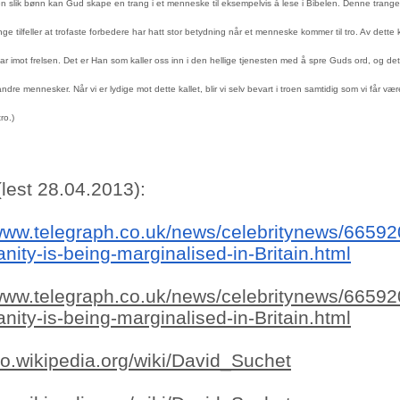
n slik bønn kan Gud skape en trang i et menneske til eksempelvis å lese i Bibelen. Denne tran
nge tilfeller at trofaste forbedere har hatt stor betydning når et menneske kommer til tro. Av dette
r imot frelsen. Det er Han som kaller oss inn i den hellige tjenesten med å spre Guds ord, og det 
ndre mennesker. Når vi er lydige mot dette kallet, blir vi selv bevart i troen samtidig som vi får væ
ro.)
(lest 28.04.2013):
/www.telegraph.co.uk/news/celebritynews/6659
anity-is-being-marginalised-in-Britain.html
/www.telegraph.co.uk/news/celebritynews/6659
anity-is-being-marginalised-in-Britain.html
/no.wikipedia.org/wiki/David_Suchet