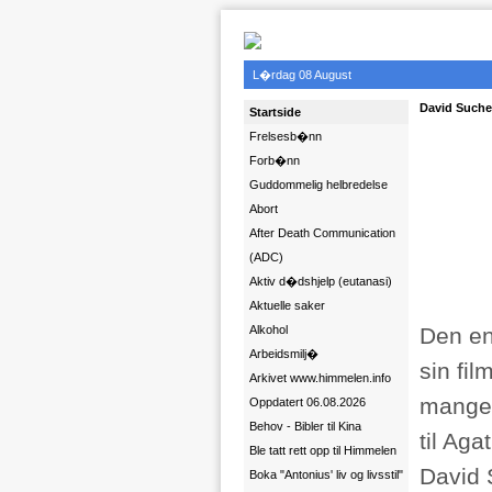
L�rdag 08 August
David Suchet 
Startside
Frelsesb�nn
Forb�nn
Guddommelig helbredelse
Abort
After Death Communication
(ADC)
Aktiv d�dshjelp (eutanasi)
Aktuelle saker
Alkohol
Den en
Arbeidsmilj�
sin fi
Arkivet www.himmelen.info
mange 
Oppdatert 06.08.2026
Behov - Bibler til Kina
til Aga
Ble tatt rett opp til Himmelen
David S
Boka "Antonius' liv og livsstil"