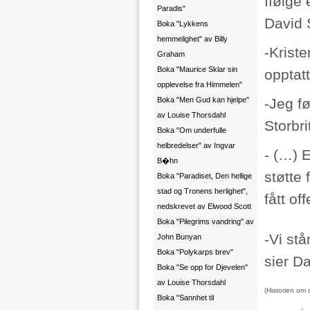
Ifølge
Paradis"
David 
Boka "Lykkens
hemmelighet" av Billy
-Kriste
Graham
Boka "Maurice Sklar sin
opptatt
opplevelse fra Himmelen"
Boka "Men Gud kan hjelpe"
-Jeg fø
av Louise Thorsdahl
Storbri
Boka "Om underfulle
helbredelser" av Ingvar
- (…) E
B�hn
støtte 
Boka "Paradiset, Den hellige
stad og Tronens herlighet",
fått of
nedskrevet av Elwood Scott
Boka "Pilegrims vandring" av
-Vi stå
John Bunyan
Boka "Polykarps brev"
sier D
Boka "Se opp for Djevelen"
av Louise Thorsdahl
(Historien om
Boka "Sannhet til