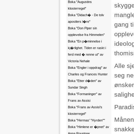
Boka "Augustins
skygge
klosterregel"
mangle
Boka "Didach� - De tolv
apostlers l�re"
gang t
Boka "Don Piper sin
opplev
opplevelse fra Himmelen"
Boka "En p�minnelse i
ideolo
kj�rlighet. Tiden er raskt i
thomis
ferd med � renne ut" av
Victoria Nehale
Alle s
Boka "Engler i oppdrag" av
seg ne
Charles og Frances Hunter
Boka "Etter d�den" av
ønsker
Sundar Singh
salighe
Boka "Formaninger" av
Frans av Assisi
Paradis
Boka "Frans av Assisi's
klosterregel"
Månen:
Boka "Hermas' "Hyrden""
Boka "Himlene er �pnet" av
snakke
Anna Rountree