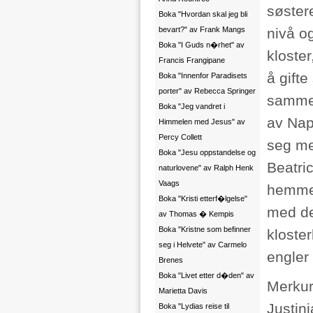
søster
Boka "Hvordan skal jeg bli
bevart?" av Frank Mangs
nivå og
Boka "I Guds n�rhet" av
kloster
Francis Frangipane
å gift
Boka "Innenfor Paradisets
porter" av Rebecca Springer
samme 
Boka "Jeg vandret i
av Napo
Himmelen med Jesus" av
Percy Collett
seg me
Boka "Jesu oppstandelse og
Beatri
naturlovene" av Ralph Henk
Vaags
hemmel
Boka "Kristi etterf�lgelse"
med de
av Thomas � Kempis
Boka "Kristne som befinner
kloster
seg i Helvete" av Carmelo
engler
Brenes
Boka "Livet etter d�den" av
Merkur
Marietta Davis
Justini
Boka "Lydias reise til