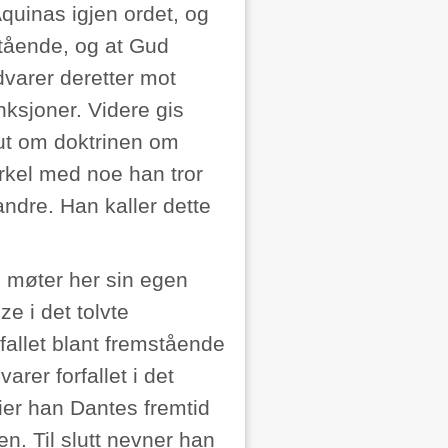
uinas igjen ordet, og
tående, og at Gud
dvarer deretter mot
ksjoner. Videre gis
r ut om doktrinen om
rkel med noe han tror
ndre. Han kaller dette
 møter her sin egen
e i det tolvte
fallet blant fremstående
rer forfallet i det
sier han Dantes fremtid
. Til slutt nevner han