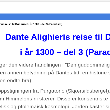
ris reise til Dødsriket i år 1300 - del 3 (Paradiset)
Dante Alighieris reise til 
i år 1300 – del 3 (Para
lger den videre handlingen i ”Den guddommeli
en annen betydning på Dantes tid; en historie
men endte bra):
 oppstigningen fra Purgatorio (Skjærsildsberget)
m Himmelens ni sfærer. Disse er konsentriske 
telisk og ptolemaisk kosmologi. Jorden kaster s