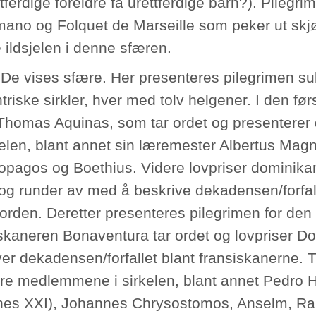
ttferdige foreldre få urettferdige barn?). Pileg
ano og Folquet de Marseille som peker ut sk
 ildsjelen i denne sfæren.
 De vises sfære. Her presenteres pilegrimen suk
riske sirkler, hver med tolv helgener. I den førs
Thomas Aquinas, som tar ordet og presentere
kelen, blant annet sin læremester Albertus Mag
eopagos og Boethius. Videre lovpriser dominik
 og runder av med å beskrive dekadensen/forfal
rden. Deretter presenteres pilegrimen for den 
skaneren Bonaventura tar ordet og lovpriser Do
er dekadensen/forfallet blant fransiskanerne. Ti
re medlemmene i sirkelen, blant annet Pedro 
es XXI), Johannes Chrysostomos, Anselm, R