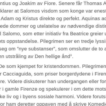
tius og Joakim av Fiore. Senere får Thomas Aq
rklarer at Salomos visdom som konge var enes
 Adam og Kristus direkte og perfekt. Aquinas a
tede dommer og utelatelse av nødvendige distin
il Salomo, som etter initiativ fra Beatrice greie
ts oppstandelse. Pilegrimen ser en tredje lyssi
 seg om ”nye substanser”, som omslutter de to a
n utstråling av Den hellige ånd”.
De som kjempet for kristendommen. Pilegrimen
r Cacciaguida, som priser borgerdydene i Firenz
re. Videre diskuterer han undergangen eller for
r i gamle Firenze og spekulerer i om dette motsva
ke liv og i byens sosiale harmoni. Videre forut
ror ham deretter oppaven med å skrive Komedien