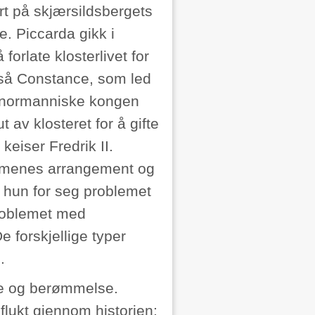
rt på skjærsildsbergets
e. Piccarda gikk i
forlate klosterlivet for
gså Constance, som led
n normanniske kongen
t av klosteret for å gifte
eiser Fredrik II.
gemenes arrangement og
 hun for seg problemet
problemet med
e forskjellige typer
.
re og berømmelse.
flukt gjennom historien: