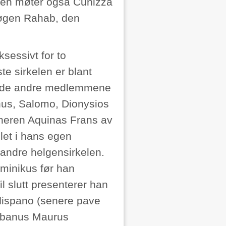
rimen møter også Cunizza
jøgen Rahab, den
sessivt for to
te sirkelen er blant
r de andre medlemmene
nus, Salomo, Dionysios
aneren Aquinas Frans av
let i hans egen
andre helgensirkelen.
minikus før han
l slutt presenterer han
Hispano (senere pave
abanus Maurus