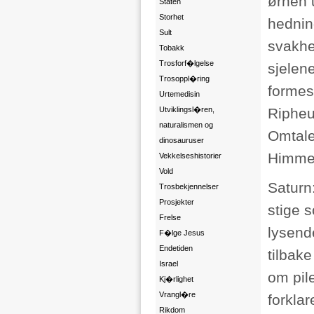
ørnen 
Staten
Storhet
hednin
Sult
svakhet
Tobakk
Trosforf�lgelse
sjelen
Trosoppl�ring
formes
Urtemedisin
Utviklingsl�ren,
Ripheus
naturalismen og
Omtale
dinosauruser
Himmel
Vekkelseshistorier
Vold
Saturn:
Trosbekjennelser
Prosjekter
stige 
Frelse
lysende
F�lge Jesus
Endetiden
tilbak
Israel
om pil
Kj�rlighet
Vrangl�re
forklar
Rikdom