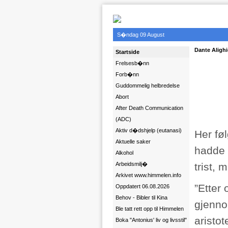
S�ndag 09 August
Dante Alighie
Startside
Frelsesb�nn
Forb�nn
Guddommelig helbredelse
Abort
After Death Communication
(ADC)
Aktiv d�dshjelp (eutanasi)
Her fø
Aktuelle saker
hadde 
Alkohol
Arbeidsmilj�
trist, 
Arkivet www.himmelen.info
”Etter
Oppdatert 06.08.2026
Behov - Bibler til Kina
gjenno
Ble tatt rett opp til Himmelen
aristo
Boka "Antonius' liv og livsstil"