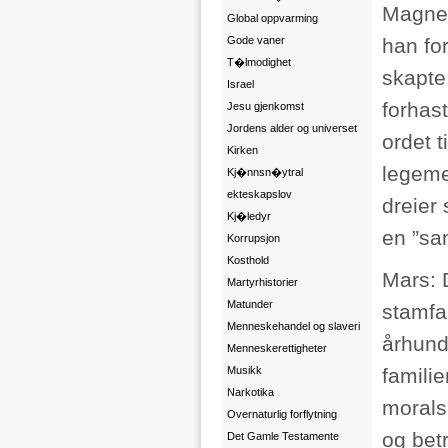
Magnen
Global oppvarming
Gode vaner
han fo
T�lmodighet
skapte
Israel
forhas
Jesu gjenkomst
Jordens alder og universet
ordet t
Kirken
legeme
Kj�nnsn�ytral
ekteskapslov
dreier
Kj�ledyr
en ”san
Korrupsjon
Kosthold
Mars: 
Martyrhistorier
Matunder
stamfa
Menneskehandel og slaveri
århund
Menneskerettigheter
Musikk
familie
Narkotika
morals
Overnaturlig forflytning
og bet
Det Gamle Testamente