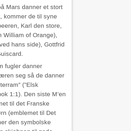
å Mars danner et stort
, kommer de til syne
eeren, Karl den store,
 William of Orange),
ed hans side), Gottfrid
Guiscard.
m fugler danner
sfæren seg så de danner
 terram” (”Elsk
bok 1:1). Den siste M’en
met til det Franske
 ørn (emblemet til Det
nner den symbolske