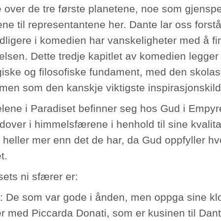
 over de tre første planetene, noe som gjenspe
ne til representantene her. Dante lar oss fors
idligere i komedien har vanskeligheter med å f
elsen. Dette tredje kapitlet av komedien legge
giske og filosofiske fundament, med den skolast
men som den kanskje viktigste inspirasjonskil
jelene i Paradiset befinner seg hos Gud i Emp
dover i himmelsfærene i henhold til sine kvalita
 heller mer enn det de har, da Gud oppfyller hve
t.
ets ni sfærer er:
 De som var gode i ånden, men oppga sine klos
r med Piccarda Donati, som er kusinen til D