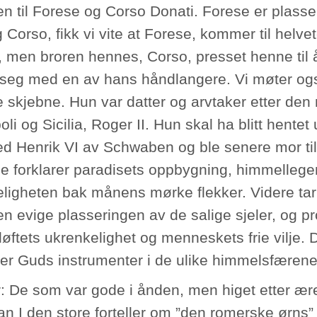
en til Forese og Corso Donati. Forese er plasse
 Corso, fikk vi vite at Forese, kommer til helvet
, men broren hennes, Corso, presset henne til å 
e seg med en av hans håndlangere. Vi møter o
skjebne. Hun var datter og arvtaker etter de
li og Sicilia, Roger II. Hun skal ha blitt hentet u
d Henrik VI av Schwaben og ble senere mor til k
ce forklarer paradisets oppbygning, himmelle
igheten bak månens mørke flekker. Videre tar
n evige plasseringen av de salige sjeler, og 
løftets ukrenkelighet og menneskets frie vilje. D
 er Guds instrumenter i de ulike himmelsfærene
: De som var gode i ånden, men higet etter æ
an I den store forteller om ”den romerske ørns” 