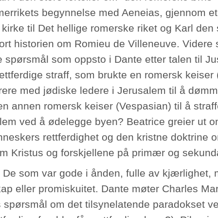
merrikets begynnelse med Aeneias, gjennom et
 kirke til Det hellige romerske riket og Karl den
ort historien om Romieu de Villeneuve. Videre 
te spørsmål som oppsto i Dante etter talen til J
ttferdige straff, som brukte en romersk keiser (T
rere med jødiske ledere i Jerusalem til å dømme
en annen romersk keiser (Vespasian) til å stra
lem ved å ødelegge byen? Beatrice greier ut o
neskers rettferdighet og den kristne doktrine
m Kristus og forskjellene på primær og sekun
 De som var gode i ånden, fulle av kjærlighet
kap eller promiskuitet. Dante møter Charles Mar
 spørsmål om det tilsynelatende paradokset ve