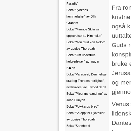
Paradis"
Fra ro
Boka "Lykkens
kristne
hemmelighet" av Billy
Graham
også k
Boka "Maurice Sklar sin
uuttal
opplevelse fra Himmelen"
Boka "Men Gud kan hjelpe"
Guds re
av Louise Thorsdahl
konspi
Boka "Om underfulle
helbredelser" av Ingvar
bruke 
B�hn
Jerusa
Boka "Paradiset, Den hellige
stad og Tronens herlighet",
og men
nedskrevet av Elwood Scott
gjenno
Boka "Pilegrims vandring" av
John Bunyan
Venus:
Boka "Polykarps brev"
lidens
Boka "Se opp for Djevelen"
av Louise Thorsdahl
Dantes
Boka "Sannhet til