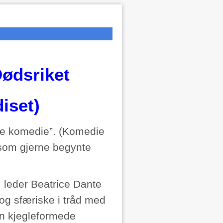
Dødsriket
diset)
ge komedie”. (Komedie
 som gjerne begynte
, leder Beatrice Dante
og sfæriske i tråd med
in kjegleformede