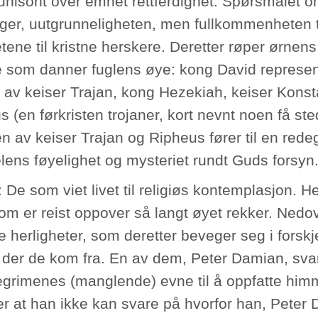
unisont over emnet rettferdighet: Spørsmålet o
ger, uutgrunneligheten, men fullkommenheten ti
ene til kristne herskere. Deretter røper ørnens s
e som danner fuglens øye: kong David represent
 av keiser Trajan, kong Hezekiah, keiser Konstan
 (en førkristen trojaner, kort nevnt noen få ste
n av keiser Trajan og Ripheus fører til en rede
ens føyelighet og mysteriet rundt Guds forsyn
 De som viet livet til religiøs kontemplasjon. H
som er reist oppover så langt øyet rekker. Ned
 herligheter, som deretter beveger seg i forskje
e der de kom fra. En av dem, Peter Damian, sv
egrimenes (manglende) evne til å oppfatte hi
er at han ikke kan svare på hvorfor han, Peter D