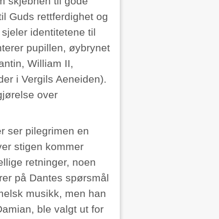
m skjebnen til gode
l Guds rettferdighet og
jeler identitetene til
erer pupillen, øybrynet
tin, William II,
der i Vergils Aeneiden).
gjørelse over
.
er ser pilegrimen en
over stigen kommer
llige retninger, noen
arer på Dantes spørsmål
mmelsk musikk, men han
amian, ble valgt ut for