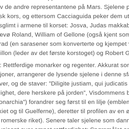
v de andre representantene på Mars. Sjelene p
isk kors, og ettersom Cacciaguida peker dem ut
sglimt i armene til korset: Josva, Judas makkab
evø Roland, William of Gellone (også kjent som
ad (en sarasener som konverterte og kjempet v
llon (leder av det første korstoget) og Robert 
r: Rettferdige monarker og regenter. Akkurat so
joner, arrangerer de lysende sjelene i denne 
er, og de staver: ”Diligite justiam, qui judicatis
rdighet, dere herskere på jorden”, Visdommens 
onarchia”) forandrer seg først til en lilje (emble
et og til Guelferne), deretter til profilen av en
e romerske riket). Senere taler sjelene som da