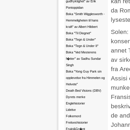
kan re
gudfryktighet" av Erik
Pontoppidan
da Rom
Boka "Smith Wigglesworth -
lyseste
Hemmeligheten til hans
kraft" av Albert Hibbert
Solen:
Boka "Til Diognet"
Boka "Tegn & Under"
konsent
Boka "Tegn & Under II"
annet 
Boka "Ved Mesterens
av sir
f�tter" av Sadhu Sundar
Singh
fra Ar
Boka "Yong Guy Park sin
Assisi
opplevelse fra Himmelen og
Helvete"
munkeo
Death Bed Visions (DBV)
Fransi
Dyrets merke
Englehistorier
beskriv
Lidelse
de and
Folkemord
Frelseshistorier
Johann
Frukt&Gr�nt