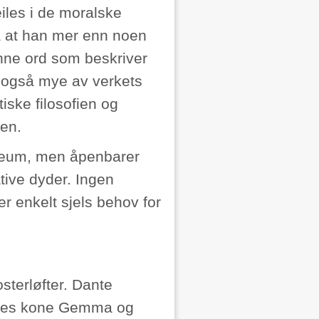
iles i de moralske
tå at han mer enn noen
inne ord som beskriver
r også mye av verkets
iske filosofien og
den.
yreum, men åpenbarer
tive dyder. Ingen
r enkelt sjels behov for
terløfter. Dante
antes kone Gemma og