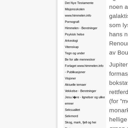
Det Nye Testamente
noen a
Misjonsskolen
galakt
www.himmelen.info
Pornografi
som ly
Himmelen - Beretninger
hans n
Psykisk helse
Arkeologi
Renour
Vitenskap
av Boui
Tegn og under
Be for alle mennesker
Jupite
Forlaget www.himmelen.info
- Publikasjoner
formas
Visjoner
bokstav
Aktuelle temaer
rettfe
Vekkelse - Beretninger
Jesu l�re - lignelser og ulike
(for ”m
emner
monarki
Seksualitet
Selvmord
hellig
Skog, mark, fjell og hei