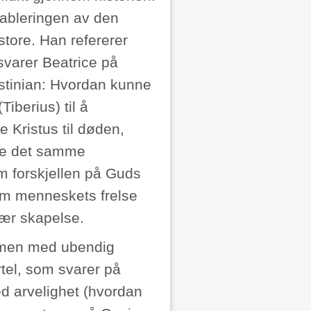
ableringen av den
 store. Han refererer
svarer Beatrice på
ustinian: Hvordan kunne
iberius) til å
 Kristus til døden,
ffe det samme
m forskjellen på Guds
 om menneskets frelse
dær skapelse.
, men med ubendig
tel, som svarer på
d arvelighet (hvordan