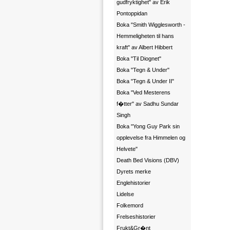
gudfryktighet" av Erik
Pontoppidan
Boka "Smith Wigglesworth -
Hemmeligheten til hans
kraft" av Albert Hibbert
Boka "Til Diognet"
Boka "Tegn & Under"
Boka "Tegn & Under II"
Boka "Ved Mesterens
f�tter" av Sadhu Sundar
Singh
Boka "Yong Guy Park sin
opplevelse fra Himmelen og
Helvete"
Death Bed Visions (DBV)
Dyrets merke
Englehistorier
Lidelse
Folkemord
Frelseshistorier
Frukt&Gr�nt