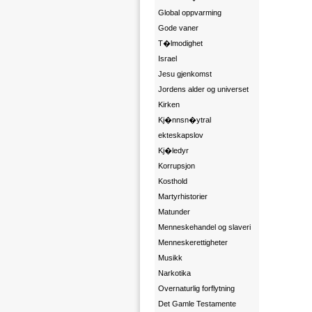
Global oppvarming
Gode vaner
T�lmodighet
Israel
Jesu gjenkomst
Jordens alder og universet
Kirken
Kj�nnsn�ytral
ekteskapslov
Kj�ledyr
Korrupsjon
Kosthold
Martyrhistorier
Matunder
Menneskehandel og slaveri
Menneskerettigheter
Musikk
Narkotika
Overnaturlig forflytning
Det Gamle Testamente