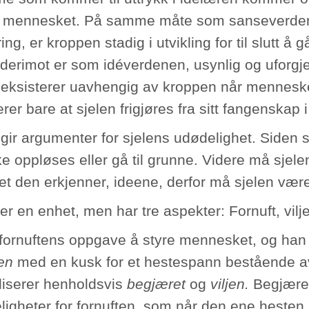
 mennesket. På samme måte som sanseverdene
ing, er kroppen stadig i utvikling for til slutt å
 derimot er som idéverdenen, usynlig og uforgje
 eksisterer uavhengig av kroppen når mennesk
er bare at sjelen frigjøres fra sitt fangenskap 
 gir argumenter for sjelens udødelighet. Siden s
ke oppløses eller gå til grunne. Videre må sjel
det den erkjenner, ideene, derfor må sjelen være
er en enhet, men har tre aspekter: Fornuft, vilj
 fornuftens oppgave å styre mennesket, og ha
ten
med en kusk for et hestespann bestående a
iserer henholdsvis
begjæret
og
viljen.
Begjæret 
ligheter for fornuften, som når den ene hesten