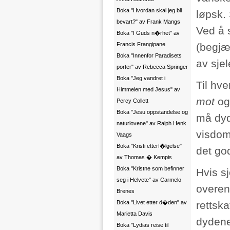
Boka "Hvordan skal jeg bli
løpsk. 
bevart?" av Frank Mangs
Ved å 
Boka "I Guds n�rhet" av
Francis Frangipane
(begjær
Boka "Innenfor Paradisets
av sjel
porter" av Rebecca Springer
Boka "Jeg vandret i
Til hv
Himmelen med Jesus" av
mot
og
Percy Collett
Boka "Jesu oppstandelse og
må dyd
naturlovene" av Ralph Henk
visdom
Vaags
Boka "Kristi etterf�lgelse"
det go
av Thomas � Kempis
Boka "Kristne som befinner
Hvis sj
seg i Helvete" av Carmelo
overen
Brenes
Boka "Livet etter d�den" av
rettska
Marietta Davis
dydene
Boka "Lydias reise til