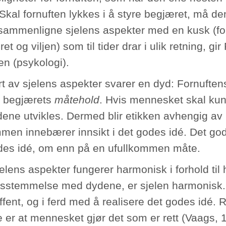
Skal fornuften lykkes i å styre begjæret, må den
sammenligne sjelens aspekter med en kusk (for
et og viljen) som til tider drar i ulik retning, gi
en (psykologi).
ert av sjelens aspekter svarer en dyd: Fornufte
 begjærets
måtehold
. Hvis mennesket skal kunn
ene utvikles. Dermed blir etikken avhengig av i
men innebærer innsikt i det godes idé. Det gode
des idé, om enn på en ufullkommen måte.
elens aspekter fungerer harmonisk i forhold til 
sstemmelse med dydene, er sjelen harmonisk
ffent, og i ferd med å realisere det godes idé. R
 er at mennesket gjør det som er rett (Vaags, 1