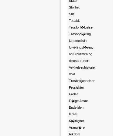
Staten
Storhet
Sult
Tobakk
Trosforf�lgelse
Trosoppl�ring
Urtemedisin
Utviklingsl�ren,
naturalismen og
dinosauruser
Vekkelseshistorier
Vold
Trosbekjennelser
Prosjekter
Frelse
F�lge Jesus
Endetiden
Israel
Kj�rlighet
Vrangl�re
Rikdom