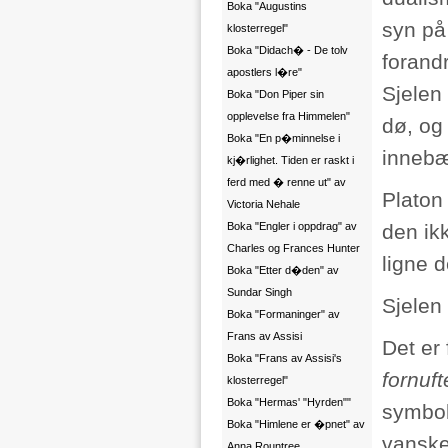
Boka "Augustins
syn på
klosterregel"
Boka "Didach� - De tolv
forandr
apostlers l�re"
Sjelen
Boka "Don Piper sin
opplevelse fra Himmelen"
dø, og
Boka "En p�minnelse i
innebær
kj�rlighet. Tiden er raskt i
ferd med � renne ut" av
Platon
Victoria Nehale
Boka "Engler i oppdrag" av
den ik
Charles og Frances Hunter
ligne 
Boka "Etter d�den" av
Sundar Singh
Sjelen 
Boka "Formaninger" av
Frans av Assisi
Det er
Boka "Frans av Assisi's
fornuf
klosterregel"
Boka "Hermas' "Hyrden""
symbol
Boka "Himlene er �pnet" av
vanske
Anna Rountree