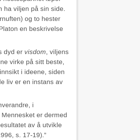
 ha viljen på sin side.
nuften) og to hester
r Platon en beskrivelse
ns dyd er
visdom
, viljens
e virke på sitt beste,
nnsikt i ideene, siden
 liv er en instans av
hverandre, i
. Mennesket er dermed
esultatet av å utvikle
996, s. 17-19).”