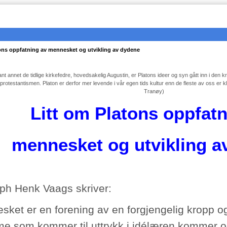
tons oppfatning av mennesket og utvikling av dydene
nt annet de tidlige kirkefedre, hovedsakelig Augustin, er Platons ideer og syn gått inn i de
protestantismen. Platon er derfor mer levende i vår egen tids kultur enn de fleste av oss er 
Tranøy)
Litt om Platons oppfatn
mennesket og utvikling a
lph Henk Vaags skriver:
sket er en forening av en forgjengelig kropp o
me som kommer til uttrykk i idélæren kommer ogs