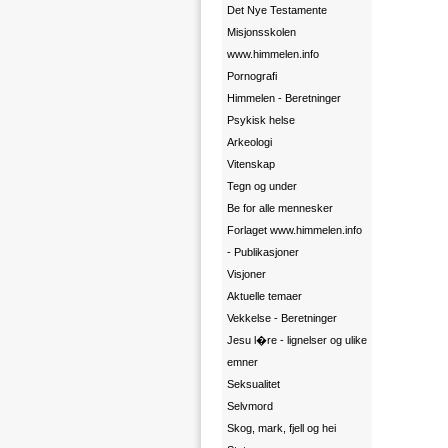
Det Nye Testamente
Misjonsskolen
www.himmelen.info
Pornografi
Himmelen - Beretninger
Psykisk helse
Arkeologi
Vitenskap
Tegn og under
Be for alle mennesker
Forlaget www.himmelen.info
- Publikasjoner
Visjoner
Aktuelle temaer
Vekkelse - Beretninger
Jesu l�re - lignelser og ulike
emner
Seksualitet
Selvmord
Skog, mark, fjell og hei