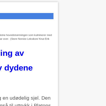
n kristne hovedstrømningen som kulminerer med
klar over. (Store Norske Leksikon/ Knut Erik
ing av
v dydene
g en udødelig sjel. Den
å til uttrykk i Platons