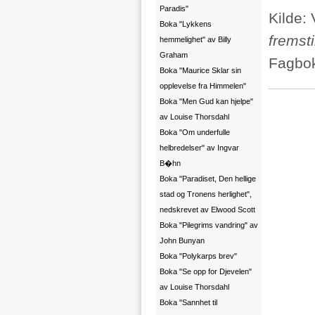
Paradis"
Kilde:
Boka "Lykkens
fremsti
hemmelighet" av Billy
Graham
Fagbok
Boka "Maurice Sklar sin
opplevelse fra Himmelen"
Boka "Men Gud kan hjelpe"
av Louise Thorsdahl
Boka "Om underfulle
helbredelser" av Ingvar
B�hn
Boka "Paradiset, Den hellige
stad og Tronens herlighet",
nedskrevet av Elwood Scott
Boka "Pilegrims vandring" av
John Bunyan
Boka "Polykarps brev"
Boka "Se opp for Djevelen"
av Louise Thorsdahl
Boka "Sannhet til