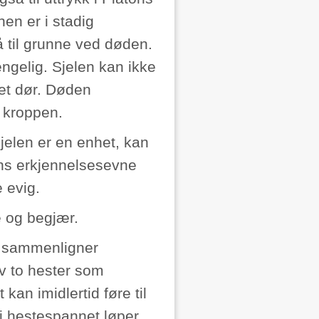
n er i stadig
 gå til grunne ved døden.
ngelig. Sjelen kan ikke
et dør. Døden
i kroppen.
jelen er en enhet, kan
ens erkjennelsesevne
 evig.
e og begjær.
n sammenligner
v to hester som
kan imidlertid føre til
 i hestespannet løper