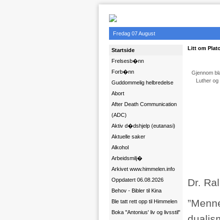
Fredag 07 August
Litt om Pla
Startside
Frelsesb�nn
Forb�nn
Gjennom bla
Luther og 
Guddommelig helbredelse
Abort
After Death Communication
(ADC)
Aktiv d�dshjelp (eutanasi)
Aktuelle saker
Alkohol
Arbeidsmilj�
Arkivet www.himmelen.info
Oppdatert 06.08.2026
Dr. Ra
Behov - Bibler til Kina
”Menne
Ble tatt rett opp til Himmelen
Boka "Antonius' liv og livsstil"
dualis