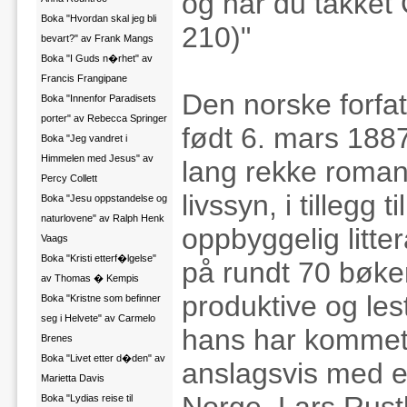
og har du takket 
Boka "Hvordan skal jeg bli
210)"
bevart?" av Frank Mangs
Boka "I Guds n�rhet" av
Francis Frangipane
Den norske forfat
Boka "Innenfor Paradisets
porter" av Rebecca Springer
født 6. mars 1887
Boka "Jeg vandret i
Himmelen med Jesus" av
lang rekke romane
Percy Collett
livssyn, i tillegg
Boka "Jesu oppstandelse og
naturlovene" av Ralph Henk
oppbyggelig litte
Vaags
Boka "Kristi etterf�lgelse"
på rundt 70 bøke
av Thomas � Kempis
produktive og les
Boka "Kristne som befinner
seg i Helvete" av Carmelo
hans har kommet 
Brenes
Boka "Livet etter d�den" av
anslagsvis med et
Marietta Davis
Boka "Lydias reise til