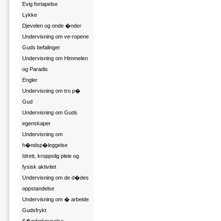
Evig fortapelse
Lykke
Djevelen og onde �nder
Undervisning om ve-ropene
Guds befalinger
Undervisning om Himmelen
og Paradis
Engler
Undervisning om tro p�
Gud
Undervisning om Guds
egenskaper
Undervisning om
h�ndsp�leggelse
Idrett, kroppslig pleie og
fysisk aktivitet
Undervisning om de d�des
oppstandelse
Undervisning om � arbeide
Gudsfrykt