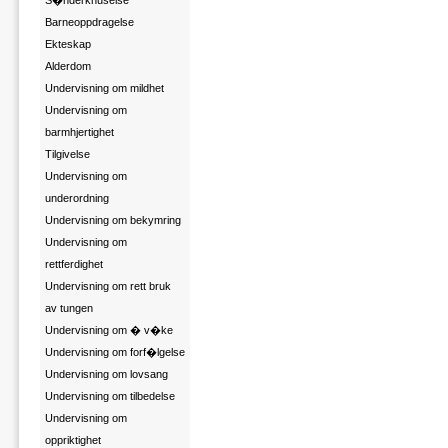
S�nderknuselse
Barneoppdragelse
Ekteskap
Alderdom
Undervisning om mildhet
Undervisning om
barmhjertighet
Tilgivelse
Undervisning om
underordning
Undervisning om bekymring
Undervisning om
rettferdighet
Undervisning om rett bruk
av tungen
Undervisning om � v�ke
Undervisning om forf�lgelse
Undervisning om lovsang
Undervisning om tilbedelse
Undervisning om
oppriktighet