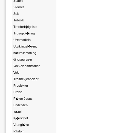
Staten
Storhet
Sult
Tobakk
Trosforf�lgelse
Trosoppl�ring
Urtemedisin
Utviklingsl�ren,
naturalismen og
dinosauruser
Vekkelseshistorier
Vold
Trosbekjennelser
Prosjekter
Frelse
F�lge Jesus
Endetiden
Israel
Kj�rlighet
Vrangl�re
Rikdom