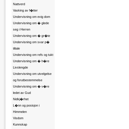
Nattverd
Vasking av f�tter
Undervisning om evig dom
Undervisning om � glede
seg i Herren
Undervisning om � gr�te
Undervisning om svar p�
tiltale
Undervisning om refs og tukt
Undervisning om � h�re
Livslengde
Undervisning om utvelgelse
og forutbestemmelse
Undervisning om � v�re
ledet av Gud
Nidkj�rhet
L�nn og posisjon i
Himmelen
Visdom
Kunnskap