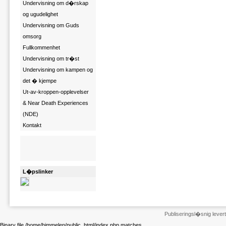
Undervisning om d�rskap
og ugudelighet
Undervisning om Guds
omsorg
Fullkommenhet
Undervisning om tr�st
Undervisning om kampen og
det � kjempe
Ut-av-kroppen-opplevelser
& Near Death Experiences
(NDE)
Kontakt
L�pslinker
Publiseringsl�snig leve
Binary file /home/himmelen/public_html/index.php matches