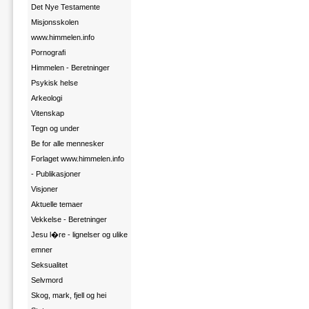
Det Nye Testamente
Misjonsskolen
www.himmelen.info
Pornografi
Himmelen - Beretninger
Psykisk helse
Arkeologi
Vitenskap
Tegn og under
Be for alle mennesker
Forlaget www.himmelen.info
- Publikasjoner
Visjoner
Aktuelle temaer
Vekkelse - Beretninger
Jesu l�re - lignelser og ulike
emner
Seksualitet
Selvmord
Skog, mark, fjell og hei