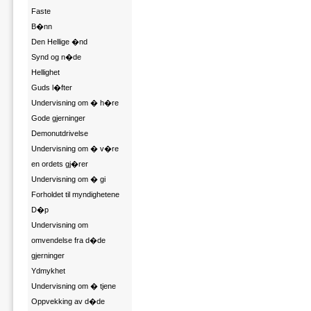
Faste
B�nn
Den Hellige �nd
Synd og n�de
Hellighet
Guds l�fter
Undervisning om � h�re
Gode gjerninger
Demonutdrivelse
Undervisning om � v�re
en ordets gj�rer
Undervisning om � gi
Forholdet til myndighetene
D�p
Undervisning om
omvendelse fra d�de
gjerninger
Ydmykhet
Undervisning om � tjene
Oppvekking av d�de