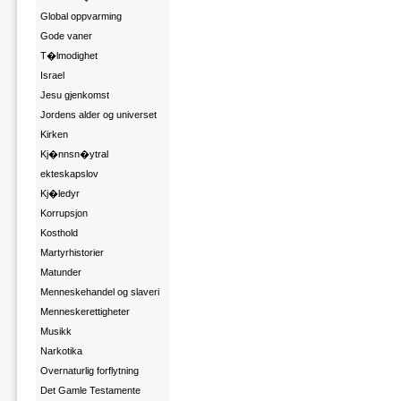
Global oppvarming
Gode vaner
T�lmodighet
Israel
Jesu gjenkomst
Jordens alder og universet
Kirken
Kj�nnsn�ytral
ekteskapslov
Kj�ledyr
Korrupsjon
Kosthold
Martyrhistorier
Matunder
Menneskehandel og slaveri
Menneskerettigheter
Musikk
Narkotika
Overnaturlig forflytning
Det Gamle Testamente