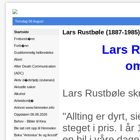
Torsdag 06 August
Lars Rustbøle (1887-1985
Startside
Frelsesb�nn
Lars R
Forb�nn
Guddommelig helbredelse
Abort
om
After Death Communication
(ADC)
Aktiv d�dshjelp (eutanasi)
Aktuelle saker
Lars Rustbøle skri
Alkohol
Arbeidsmilj�
Arkivet www.himmelen.info
"Allting er dyrt, s
Oppdatert 06.08.2026
Behov - Bibler til Kina
steget i pris. I å
Ble tatt rett opp til Himmelen
Boka "Antonius' liv og livsstil"
en bil i våre dage