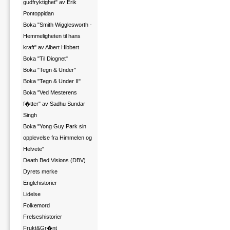
gudfryktighet" av Erik
Pontoppidan
Boka "Smith Wigglesworth -
Hemmeligheten til hans
kraft" av Albert Hibbert
Boka "Til Diognet"
Boka "Tegn & Under"
Boka "Tegn & Under II"
Boka "Ved Mesterens
f�tter" av Sadhu Sundar
Singh
Boka "Yong Guy Park sin
opplevelse fra Himmelen og
Helvete"
Death Bed Visions (DBV)
Dyrets merke
Englehistorier
Lidelse
Folkemord
Frelseshistorier
Frukt&Gr�nt