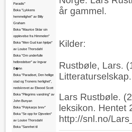
Norge. Lars Rus
Paradis"
år gammel.
Boka "Lykkens
hemmelighet" av Billy
Graham
Boka "Maurice Sklar sin
opplevelse fra Himmelen"
Kilder:
Boka "Men Gud kan hjelpe"
av Louise Thorsdahl
Boka "Om underfulle
helbredelser" av Ingvar
Rustbøle, Lars. 
B�hn
Litteraturselskap.
Boka "Paradiset, Den hellige
stad og Tronens herlighet",
nedskrevet av Elwood Scott
Lars Rustbøle. (2
Boka "Pilegrims vandring" av
John Bunyan
leksikon. Hentet
Boka "Polykarps brev"
Boka "Se opp for Djevelen"
http://snl.no/La
av Louise Thorsdahl
Boka "Sannhet til