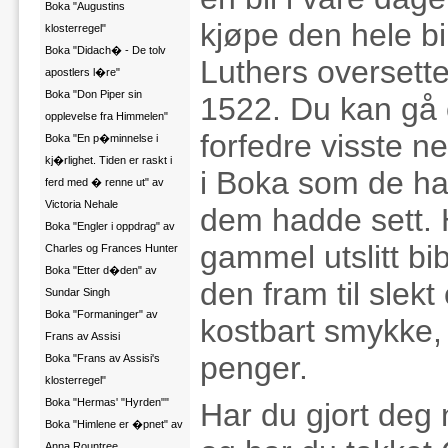
Boka "Augustins
kjøpe den hele bi
klosterregel"
Boka "Didach� - De tolv
Luthers oversette
apostlers l�re"
Boka "Don Piper sin
1522. Du kan gå 
opplevelse fra Himmelen"
forfedre visste n
Boka "En p�minnelse i
kj�rlighet. Tiden er raskt i
i Boka som de h
ferd med � renne ut" av
Victoria Nehale
dem hadde sett. 
Boka "Engler i oppdrag" av
gammel utslitt bib
Charles og Frances Hunter
Boka "Etter d�den" av
den fram til slek
Sundar Singh
Boka "Formaninger" av
kostbart smykke, 
Frans av Assisi
penger.
Boka "Frans av Assisi's
klosterregel"
Boka "Hermas' "Hyrden""
Har du gjort deg 
Boka "Himlene er �pnet" av
Anna Rountree