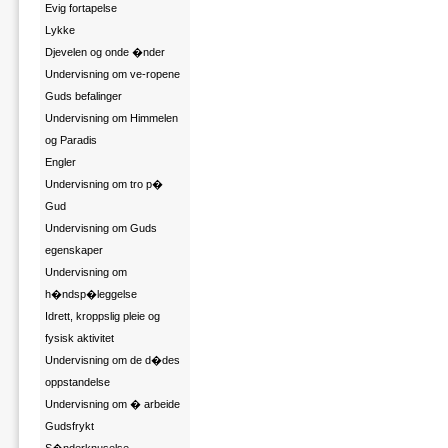
Evig fortapelse
Lykke
Djevelen og onde �nder
Undervisning om ve-ropene
Guds befalinger
Undervisning om Himmelen
og Paradis
Engler
Undervisning om tro p�
Gud
Undervisning om Guds
egenskaper
Undervisning om
h�ndsp�leggelse
Idrett, kroppslig pleie og
fysisk aktivitet
Undervisning om de d�des
oppstandelse
Undervisning om � arbeide
Gudsfrykt