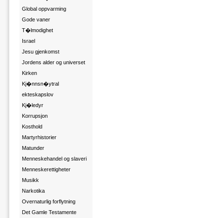
Global oppvarming
Gode vaner
T�lmodighet
Israel
Jesu gjenkomst
Jordens alder og universet
Kirken
Kj�nnsn�ytral
ekteskapslov
Kj�ledyr
Korrupsjon
Kosthold
Martyrhistorier
Matunder
Menneskehandel og slaveri
Menneskerettigheter
Musikk
Narkotika
Overnaturlig forflytning
Det Gamle Testamente