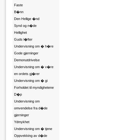
Faste
B�nn
Den Hellige �nd
Synd og n�de
Hellighet
Guds l�fter
Undervisning om � h�re
Gode gjerninger
Demonutdrivelse
Undervisning om � v�re
en ordets gj�rer
Undervisning om � gi
Forholdet til myndighetene
D�p
Undervisning om
omvendelse fra d�de
gjerninger
Ydmykhet
Undervisning om � tjene
Oppvekking av d�de