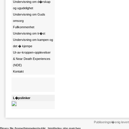
Undervisning om d�rskap
og ugudelighet
Undervisning om Guds
omsorg
Fullkommenhet
Undervisning om tr�st
Undervisning om kampen og
det � kjempe
Ut-av-kroppen-opplevelser
& Near Death Experiences
(NDE)
Kontakt
L�pslinker
Publiseringsl�snig leve
Binary file /home/himmelen/public_html/index.php matches