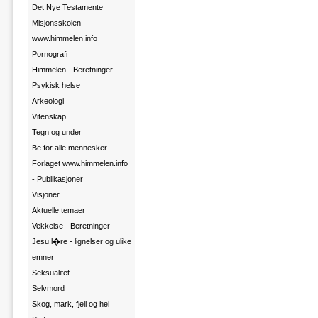
Det Nye Testamente
Misjonsskolen
www.himmelen.info
Pornografi
Himmelen - Beretninger
Psykisk helse
Arkeologi
Vitenskap
Tegn og under
Be for alle mennesker
Forlaget www.himmelen.info
- Publikasjoner
Visjoner
Aktuelle temaer
Vekkelse - Beretninger
Jesu l�re - lignelser og ulike
emner
Seksualitet
Selvmord
Skog, mark, fjell og hei