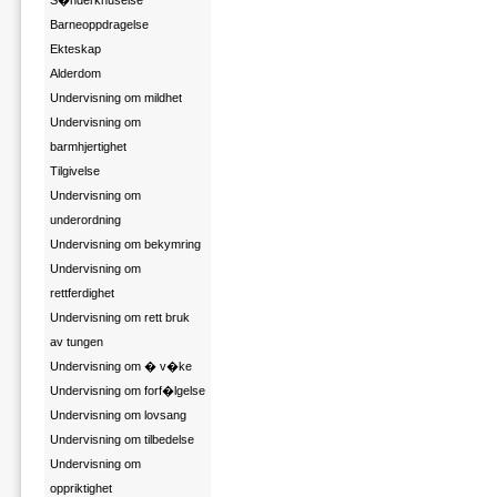
S�nderknuselse
Barneoppdragelse
Ekteskap
Alderdom
Undervisning om mildhet
Undervisning om
barmhjertighet
Tilgivelse
Undervisning om
underordning
Undervisning om bekymring
Undervisning om
rettferdighet
Undervisning om rett bruk
av tungen
Undervisning om � v�ke
Undervisning om forf�lgelse
Undervisning om lovsang
Undervisning om tilbedelse
Undervisning om
oppriktighet