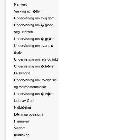
Nattverd
Vasking av f�tter
Undervisning om evig dom
Undervisning om � glede
seg i Herren
Undervisning om � gr�te
Undervisning om svar p�
tiltale
Undervisning om refs og tukt
Undervisning om � h�re
Livslengde
Undervisning om utvelgelse
og forutbestemmelse
Undervisning om � v�re
ledet av Gud
Nidkj�rhet
L�nn og posisjon i
Himmelen
Visdom
Kunnskap