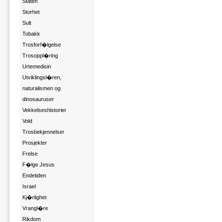
Staten
Storhet
Sult
Tobakk
Trosforf�lgelse
Trosoppl�ring
Urtemedisin
Utviklingsl�ren,
naturalismen og
dinosauruser
Vekkelseshistorier
Vold
Trosbekjennelser
Prosjekter
Frelse
F�lge Jesus
Endetiden
Israel
Kj�rlighet
Vrangl�re
Rikdom