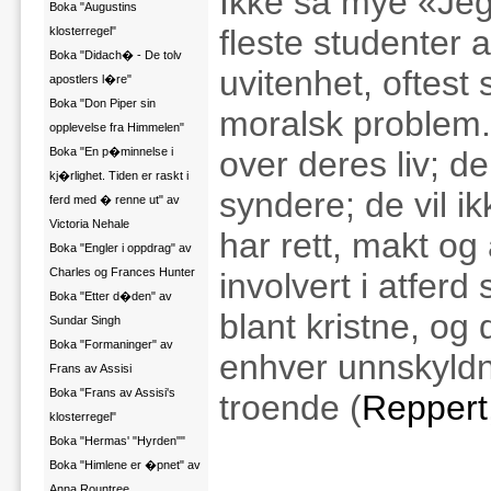
Ikke så mye «Jeg
Boka "Augustins
fleste studenter 
klosterregel"
Boka "Didach� - De tolv
uvitenhet, oftest s
apostlers l�re"
Boka "Don Piper sin
moralsk problem. 
opplevelse fra Himmelen"
Boka "En p�minnelse i
over deres liv; d
kj�rlighet. Tiden er raskt i
syndere; de vil i
ferd med � renne ut" av
Victoria Nehale
har rett, makt og 
Boka "Engler i oppdrag" av
Charles og Frances Hunter
involvert i atferd
Boka "Etter d�den" av
blant kristne, og 
Sundar Singh
Boka "Formaninger" av
enhver unnskyldni
Frans av Assisi
Boka "Frans av Assisi's
troende (
Reppert,
klosterregel"
Boka "Hermas' "Hyrden""
Boka "Himlene er �pnet" av
Anna Rountree