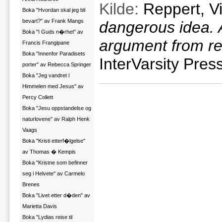
Kilde:
Reppert, Vi
Boka "Hvordan skal jeg bli
bevart?" av Frank Mangs
dangerous idea. A
Boka "I Guds n�rhet" av
argument from r
Francis Frangipane
Boka "Innenfor Paradisets
InterVarsity Press
porter" av Rebecca Springer
Boka "Jeg vandret i
Himmelen med Jesus" av
Percy Collett
Boka "Jesu oppstandelse og
naturlovene" av Ralph Henk
Vaags
Boka "Kristi etterf�lgelse"
av Thomas � Kempis
Boka "Kristne som befinner
seg i Helvete" av Carmelo
Brenes
Boka "Livet etter d�den" av
Marietta Davis
Boka "Lydias reise til