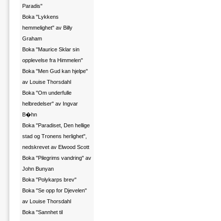
Paradis"
Boka "Lykkens
hemmelighet" av Billy
Graham
Boka "Maurice Sklar sin
opplevelse fra Himmelen"
Boka "Men Gud kan hjelpe"
av Louise Thorsdahl
Boka "Om underfulle
helbredelser" av Ingvar
B�hn
Boka "Paradiset, Den hellige
stad og Tronens herlighet",
nedskrevet av Elwood Scott
Boka "Pilegrims vandring" av
John Bunyan
Boka "Polykarps brev"
Boka "Se opp for Djevelen"
av Louise Thorsdahl
Boka "Sannhet til