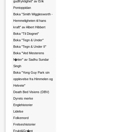
gudfryktighet" av Erik
Pontoppidan
Boka "Smith Wigglesworth -
Hemmeligheten til hans
kraft" av Albert Hibbert
Boka "Til Diognet"
Boka "Tegn & Under"
Boka "Tegn & Under II"
Boka "Ved Mesterens
f�tter" av Sadhu Sundar
Singh
Boka "Yong Guy Park sin
opplevelse fra Himmelen og
Helvete"
Death Bed Visions (DBV)
Dyrets merke
Englehistorier
Lidelse
Folkemord
Frelseshistorier
Frukt&Gr�nt