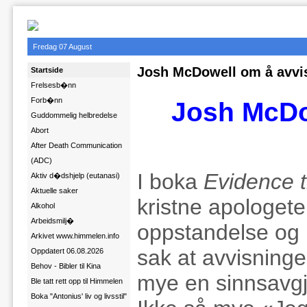
Fredag 07 August
Josh McDowell om å avvi
Startside
Frelsesb�nn
Forb�nn
Josh McDo
Guddommelig helbredelse
Abort
After Death Communication
(ADC)
I boka
Evidence 
Aktiv d�dshjelp (eutanasi)
Aktuelle saker
kristne apologet
Alkohol
Arbeidsmilj�
oppstandelse og 
Arkivet www.himmelen.info
sak at avvisninge
Oppdatert 06.08.2026
Behov - Bibler til Kina
mye en sinnsavgj
Ble tatt rett opp til Himmelen
Boka "Antonius' liv og livsstil"