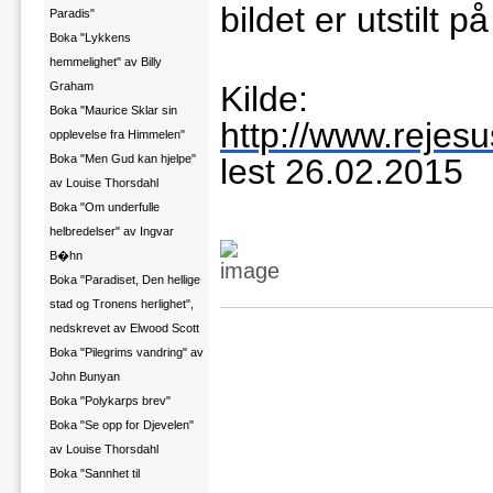
bildet er utstilt 
Paradis"
Boka "Lykkens
hemmelighet" av Billy
Graham
Kilde:
Boka "Maurice Sklar sin
http://www.rejes
opplevelse fra Himmelen"
Boka "Men Gud kan hjelpe"
lest 26.02.2015
av Louise Thorsdahl
Boka "Om underfulle
helbredelser" av Ingvar
B�hn
Boka "Paradiset, Den hellige
stad og Tronens herlighet",
nedskrevet av Elwood Scott
Boka "Pilegrims vandring" av
John Bunyan
Boka "Polykarps brev"
Boka "Se opp for Djevelen"
av Louise Thorsdahl
Boka "Sannhet til