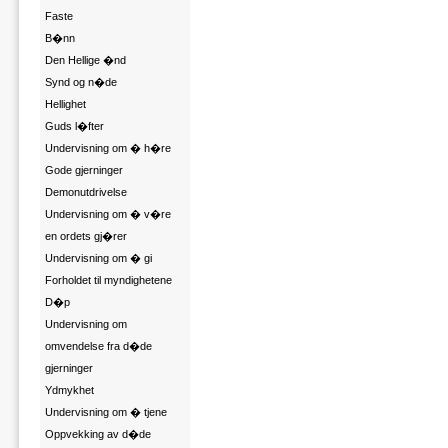
Faste
B�nn
Den Hellige �nd
Synd og n�de
Hellighet
Guds l�fter
Undervisning om � h�re
Gode gjerninger
Demonutdrivelse
Undervisning om � v�re
en ordets gj�rer
Undervisning om � gi
Forholdet til myndighetene
D�p
Undervisning om
omvendelse fra d�de
gjerninger
Ydmykhet
Undervisning om � tjene
Oppvekking av d�de