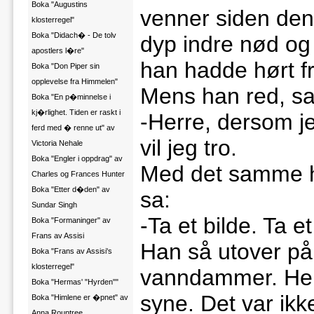
Boka "Augustins
venner siden den
klosterregel"
Boka "Didach� - De tolv
dyp indre nød og
apostlers l�re"
han hadde hørt fr
Boka "Don Piper sin
opplevelse fra Himmelen"
Mens han red, sa
Boka "En p�minnelse i
kj�rlighet. Tiden er raskt i
-Herre, dersom je
ferd med � renne ut" av
vil jeg tro.
Victoria Nehale
Boka "Engler i oppdrag" av
Med det samme h
Charles og Frances Hunter
Boka "Etter d�den" av
sa:
Sundar Singh
-Ta et bilde. Ta et
Boka "Formaninger" av
Frans av Assisi
Han så utover p
Boka "Frans av Assisi's
klosterregel"
vanndammer. Her 
Boka "Hermas' "Hyrden""
syne. Det var ikk
Boka "Himlene er �pnet" av
Anna Rountree