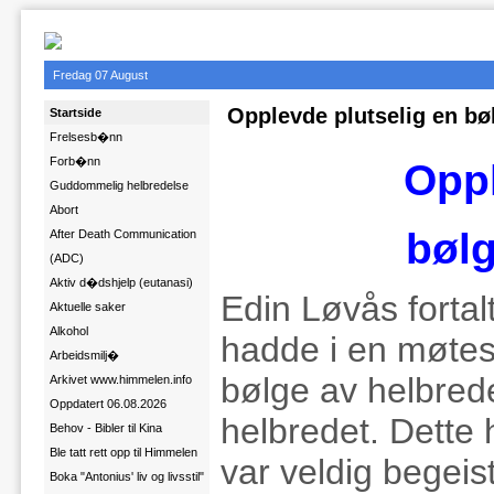
Fredag 07 August
Opplevde plutselig en bø
Startside
Frelsesb�nn
Forb�nn
Oppl
Guddommelig helbredelse
Abort
bølg
After Death Communication
(ADC)
Aktiv d�dshjelp (eutanasi)
Edin Løvås forta
Aktuelle saker
Alkohol
hadde i en møtes
Arbeidsmilj�
bølge av helbrede
Arkivet www.himmelen.info
Oppdatert 06.08.2026
helbredet. Dette
Behov - Bibler til Kina
Ble tatt rett opp til Himmelen
var veldig begei
Boka "Antonius' liv og livsstil"