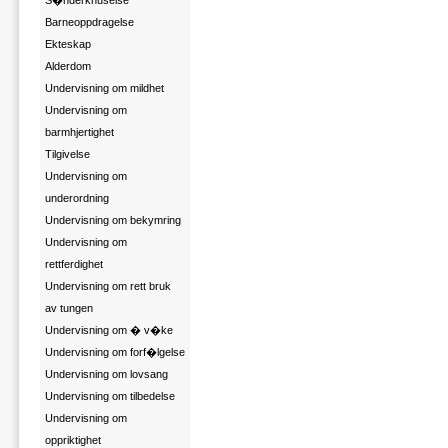
S�nderknuselse
Barneoppdragelse
Ekteskap
Alderdom
Undervisning om mildhet
Undervisning om
barmhjertighet
Tilgivelse
Undervisning om
underordning
Undervisning om bekymring
Undervisning om
rettferdighet
Undervisning om rett bruk
av tungen
Undervisning om � v�ke
Undervisning om forf�lgelse
Undervisning om lovsang
Undervisning om tilbedelse
Undervisning om
oppriktighet