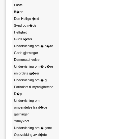
Faste
B�nn
Den Hellige �nd
Synd og n�de
Hellighet
Guds l�fter
Undervisning om � h�re
Gode gjerninger
Demonutdrivelse
Undervisning om � v�re
en ordets gj�rer
Undervisning om � gi
Forholdet til myndighetene
D�p
Undervisning om
omvendelse fra d�de
gjerninger
Ydmykhet
Undervisning om � tjene
Oppvekking av d�de