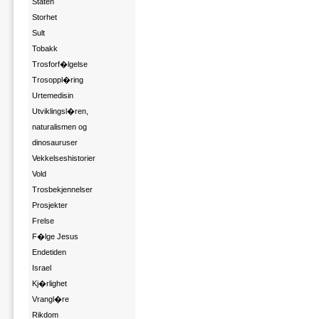
Staten
Storhet
Sult
Tobakk
Trosforf�lgelse
Trosoppl�ring
Urtemedisin
Utviklingsl�ren,
naturalismen og
dinosauruser
Vekkelseshistorier
Vold
Trosbekjennelser
Prosjekter
Frelse
F�lge Jesus
Endetiden
Israel
Kj�rlighet
Vrangl�re
Rikdom