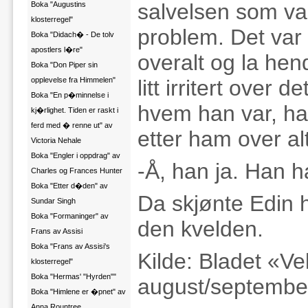
salvelsen som va
Boka "Augustins
klosterregel"
problem. Det var
Boka "Didach� - De tolv
apostlers l�re"
overalt og la hen
Boka "Don Piper sin
opplevelse fra Himmelen"
litt irritert over
Boka "En p�minnelse i
hvem han var, ha
kj�rlighet. Tiden er raskt i
ferd med � renne ut" av
etter ham over al
Victoria Nehale
Boka "Engler i oppdrag" av
-Å, han ja. Han 
Charles og Frances Hunter
Boka "Etter d�den" av
Da skjønte Edin h
Sundar Singh
Boka "Formaninger" av
den kvelden.
Frans av Assisi
Boka "Frans av Assisi's
Kilde: Bladet «Ve
klosterregel"
Boka "Hermas' "Hyrden""
august/september
Boka "Himlene er �pnet" av
Anna Rountree