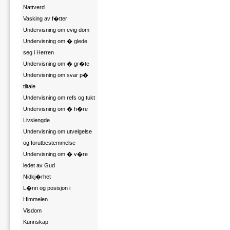
Nattverd
Vasking av f�tter
Undervisning om evig dom
Undervisning om � glede
seg i Herren
Undervisning om � gr�te
Undervisning om svar p�
tiltale
Undervisning om refs og tukt
Undervisning om � h�re
Livslengde
Undervisning om utvelgelse
og forutbestemmelse
Undervisning om � v�re
ledet av Gud
Nidkj�rhet
L�nn og posisjon i
Himmelen
Visdom
Kunnskap