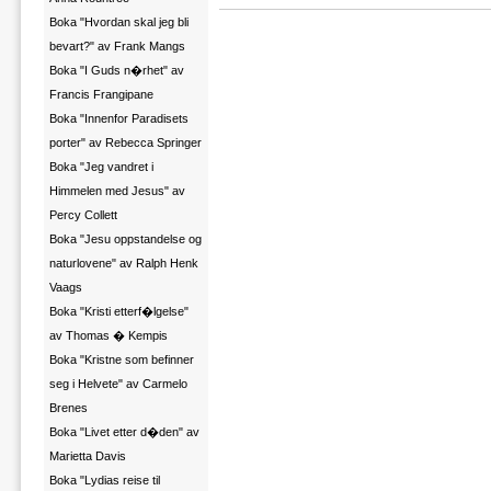
Boka "Hvordan skal jeg bli
bevart?" av Frank Mangs
Boka "I Guds n�rhet" av
Francis Frangipane
Boka "Innenfor Paradisets
porter" av Rebecca Springer
Boka "Jeg vandret i
Himmelen med Jesus" av
Percy Collett
Boka "Jesu oppstandelse og
naturlovene" av Ralph Henk
Vaags
Boka "Kristi etterf�lgelse"
av Thomas � Kempis
Boka "Kristne som befinner
seg i Helvete" av Carmelo
Brenes
Boka "Livet etter d�den" av
Marietta Davis
Boka "Lydias reise til