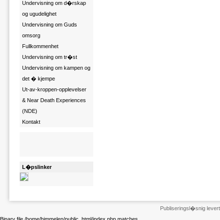
Undervisning om d�rskap
og ugudelighet
Undervisning om Guds
omsorg
Fullkommenhet
Undervisning om tr�st
Undervisning om kampen og
det � kjempe
Ut-av-kroppen-opplevelser
& Near Death Experiences
(NDE)
Kontakt
L�pslinker
Publiseringsl�snig leve
Binary file /home/himmelen/public_html/index.php matches