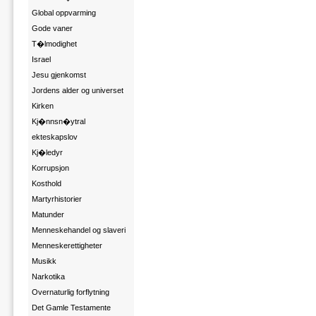
Global oppvarming
Gode vaner
T�lmodighet
Israel
Jesu gjenkomst
Jordens alder og universet
Kirken
Kj�nnsn�ytral
ekteskapslov
Kj�ledyr
Korrupsjon
Kosthold
Martyrhistorier
Matunder
Menneskehandel og slaveri
Menneskerettigheter
Musikk
Narkotika
Overnaturlig forflytning
Det Gamle Testamente