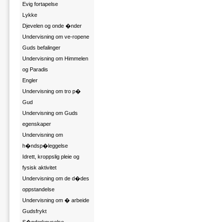
Evig fortapelse
Lykke
Djevelen og onde �nder
Undervisning om ve-ropene
Guds befalinger
Undervisning om Himmelen
og Paradis
Engler
Undervisning om tro p�
Gud
Undervisning om Guds
egenskaper
Undervisning om
h�ndsp�leggelse
Idrett, kroppslig pleie og
fysisk aktivitet
Undervisning om de d�des
oppstandelse
Undervisning om � arbeide
Gudsfrykt