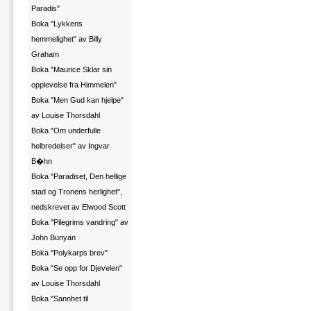
Paradis"
Boka "Lykkens
hemmelighet" av Billy
Graham
Boka "Maurice Sklar sin
opplevelse fra Himmelen"
Boka "Men Gud kan hjelpe"
av Louise Thorsdahl
Boka "Om underfulle
helbredelser" av Ingvar
B�hn
Boka "Paradiset, Den hellige
stad og Tronens herlighet",
nedskrevet av Elwood Scott
Boka "Pilegrims vandring" av
John Bunyan
Boka "Polykarps brev"
Boka "Se opp for Djevelen"
av Louise Thorsdahl
Boka "Sannhet til