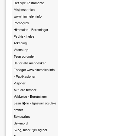
Det Nye Testamente
Misjonsskolen
www.himmelen.info
Pornografi
Himmelen - Beretninger
Psykisk helse
Arkeologi
Vitenskap
Tegn og under
Be for alle mennesker
Forlaget www.himmelen.info
- Publikasjoner
Visjoner
Aktuelle temaer
Vekkelse - Beretninger
Jesu l�re - lignelser og ulike
emner
Seksualitet
Selvmord
Skog, mark, fjell og hei