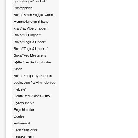
gudfryktighet" av Erik
Pontoppidan
Boka "Smith Wigglesworth -
Hemmeligheten til hans
kraft" av Albert Hibbert
Boka "Til Diognet"
Boka "Tegn & Under"
Boka "Tegn & Under II"
Boka "Ved Mesterens
f�tter" av Sadhu Sundar
Singh
Boka "Yong Guy Park sin
opplevelse fra Himmelen og
Helvete"
Death Bed Visions (DBV)
Dyrets merke
Englehistorier
Lidelse
Folkemord
Frelseshistorier
Frukt&Gr�nt