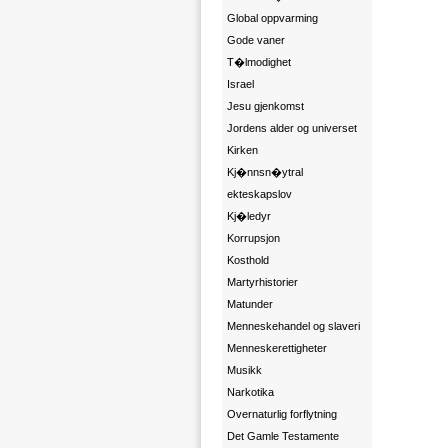
Global oppvarming
Gode vaner
T�lmodighet
Israel
Jesu gjenkomst
Jordens alder og universet
Kirken
Kj�nnsn�ytral
ekteskapslov
Kj�ledyr
Korrupsjon
Kosthold
Martyrhistorier
Matunder
Menneskehandel og slaveri
Menneskerettigheter
Musikk
Narkotika
Overnaturlig forflytning
Det Gamle Testamente