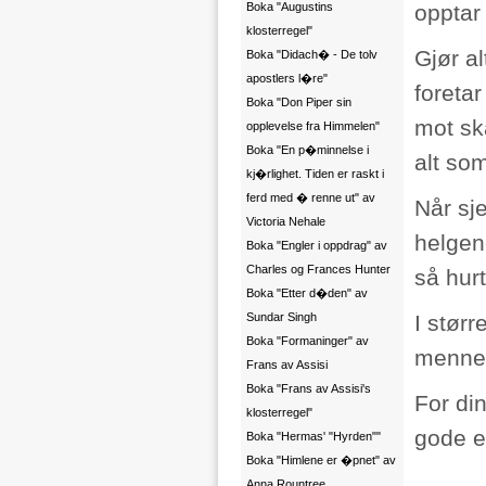
Boka "Augustins
opptar 
klosterregel"
Gjør a
Boka "Didach� - De tolv
apostlers l�re"
foreta
Boka "Don Piper sin
mot sk
opplevelse fra Himmelen"
Boka "En p�minnelse i
alt so
kj�rlighet. Tiden er raskt i
ferd med � renne ut" av
Når sj
Victoria Nehale
helgen
Boka "Engler i oppdrag" av
Charles og Frances Hunter
så hur
Boka "Etter d�den" av
Sundar Singh
I størr
Boka "Formaninger" av
mennesk
Frans av Assisi
Boka "Frans av Assisi's
For di
klosterregel"
gode e
Boka "Hermas' "Hyrden""
Boka "Himlene er �pnet" av
Anna Rountree