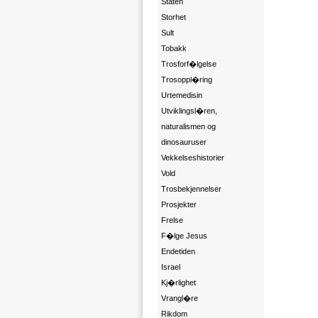
Staten
Storhet
Sult
Tobakk
Trosforf�lgelse
Trosoppl�ring
Urtemedisin
Utviklingsl�ren,
naturalismen og
dinosauruser
Vekkelseshistorier
Vold
Trosbekjennelser
Prosjekter
Frelse
F�lge Jesus
Endetiden
Israel
Kj�rlighet
Vrangl�re
Rikdom