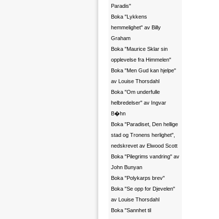
Paradis"
Boka "Lykkens
hemmelighet" av Billy
Graham
Boka "Maurice Sklar sin
opplevelse fra Himmelen"
Boka "Men Gud kan hjelpe"
av Louise Thorsdahl
Boka "Om underfulle
helbredelser" av Ingvar
B�hn
Boka "Paradiset, Den hellige
stad og Tronens herlighet",
nedskrevet av Elwood Scott
Boka "Pilegrims vandring" av
John Bunyan
Boka "Polykarps brev"
Boka "Se opp for Djevelen"
av Louise Thorsdahl
Boka "Sannhet til