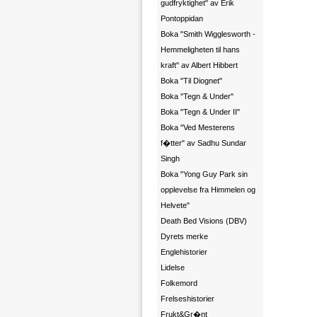
gudfryktighet" av Erik
Pontoppidan
Boka "Smith Wigglesworth -
Hemmeligheten til hans
kraft" av Albert Hibbert
Boka "Til Diognet"
Boka "Tegn & Under"
Boka "Tegn & Under II"
Boka "Ved Mesterens
f�tter" av Sadhu Sundar
Singh
Boka "Yong Guy Park sin
opplevelse fra Himmelen og
Helvete"
Death Bed Visions (DBV)
Dyrets merke
Englehistorier
Lidelse
Folkemord
Frelseshistorier
Frukt&Gr�nt