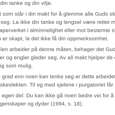
din tanke og din vilje.
lt som står i din makt for å glemme alle Guds s
r seg. La ikke din tanke og lengsel være rettet 
aperverket i alminnelighet eller mot bestemte sk
m er skapt, la det ikke få din oppmerksomhet.
elen arbeider på denne måten, behager det Gud 
er og engler gleder seg. Av all makt hjelper de 
tig som mulig.
e grad enn noen kan tenke seg er dette arbeidet 
eslekten. Til og med sjelene i purgatoriet får 
n egen del: Du kan ikke gå noen bedre vei for å
genskaper og dyder (1994, s. 18).