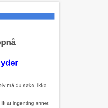
ppnå
dyder
selv må du søke, ikke
ik at ingenting annet