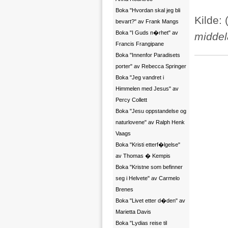
Boka "Hvordan skal jeg bli
Kilde:
bevart?" av Frank Mangs
Boka "I Guds n�rhet" av
middel
Francis Frangipane
Boka "Innenfor Paradisets
porter" av Rebecca Springer
Boka "Jeg vandret i
Himmelen med Jesus" av
Percy Collett
Boka "Jesu oppstandelse og
naturlovene" av Ralph Henk
Vaags
Boka "Kristi etterf�lgelse"
av Thomas � Kempis
Boka "Kristne som befinner
seg i Helvete" av Carmelo
Brenes
Boka "Livet etter d�den" av
Marietta Davis
Boka "Lydias reise til