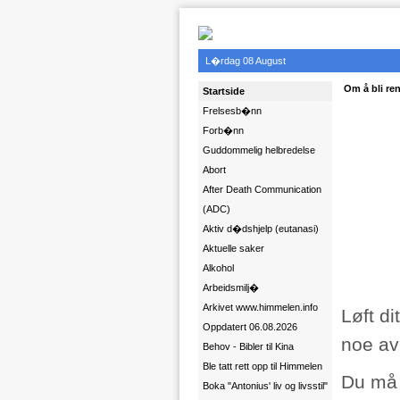
L�rdag 08 August
Om å bli re
Startside
Frelsesb�nn
Forb�nn
Guddommelig helbredelse
Abort
After Death Communication
(ADC)
Aktiv d�dshjelp (eutanasi)
Aktuelle saker
Alkohol
Arbeidsmilj�
Arkivet www.himmelen.info
Løft di
Oppdatert 06.08.2026
noe av
Behov - Bibler til Kina
Ble tatt rett opp til Himmelen
Du må 
Boka "Antonius' liv og livsstil"