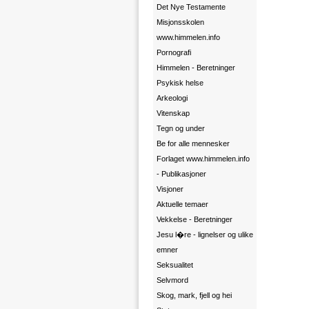
Det Nye Testamente
Misjonsskolen
www.himmelen.info
Pornografi
Himmelen - Beretninger
Psykisk helse
Arkeologi
Vitenskap
Tegn og under
Be for alle mennesker
Forlaget www.himmelen.info
- Publikasjoner
Visjoner
Aktuelle temaer
Vekkelse - Beretninger
Jesu l�re - lignelser og ulike
emner
Seksualitet
Selvmord
Skog, mark, fjell og hei