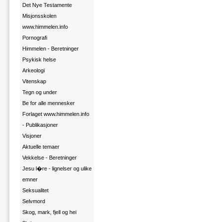
Det Nye Testamente
Misjonsskolen
www.himmelen.info
Pornografi
Himmelen - Beretninger
Psykisk helse
Arkeologi
Vitenskap
Tegn og under
Be for alle mennesker
Forlaget www.himmelen.info
- Publikasjoner
Visjoner
Aktuelle temaer
Vekkelse - Beretninger
Jesu l�re - lignelser og ulike
emner
Seksualitet
Selvmord
Skog, mark, fjell og hei