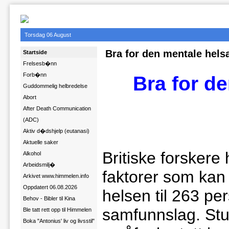
Torsdag 06 August
Bra for den mentale helsa
Startside
Frelsesb�nn
Forb�nn
Bra for d
Guddommelig helbredelse
Abort
After Death Communication
(ADC)
Aktiv d�dshjelp (eutanasi)
Aktuelle saker
Britiske forskere
Alkohol
Arbeidsmilj�
faktorer som kan
Arkivet www.himmelen.info
Oppdatert 06.08.2026
helsen til 263 per
Behov - Bibler til Kina
samfunnslag. Stud
Ble tatt rett opp til Himmelen
Boka "Antonius' liv og livsstil"