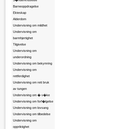
S�nderknuselse
Barneoppdragelse
Ekteskap
Alderdom
Undervisning om mildhet
Undervisning om
barmhjertighet
Tilgivelse
Undervisning om
underordning
Undervisning om bekymring
Undervisning om
rettferdighet
Undervisning om rett bruk
av tungen
Undervisning om � v�ke
Undervisning om forf�lgelse
Undervisning om lovsang
Undervisning om tilbedelse
Undervisning om
oppriktighet