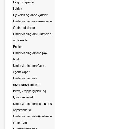
Evig fortapelse
Lykke
Djevelen og onde �nder
Undervisning om ve-ropene
Guds befalinger
Undervisning om Himmelen
og Paradis
Engler
Undervisning om tro p�
Gud
Undervisning om Guds
egenskaper
Undervisning om
h�ndsp�leggelse
Idrett, kroppslig pleie og
fysisk aktivitet
Undervisning om de d�des
oppstandelse
Undervisning om � arbeide
Gudsfrykt