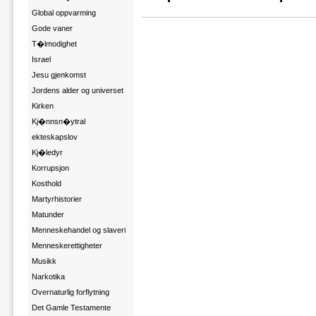
Global oppvarming
Gode vaner
T�lmodighet
Israel
Jesu gjenkomst
Jordens alder og universet
Kirken
Kj�nnsn�ytral
ekteskapslov
Kj�ledyr
Korrupsjon
Kosthold
Martyrhistorier
Matunder
Menneskehandel og slaveri
Menneskerettigheter
Musikk
Narkotika
Overnaturlig forflytning
Det Gamle Testamente