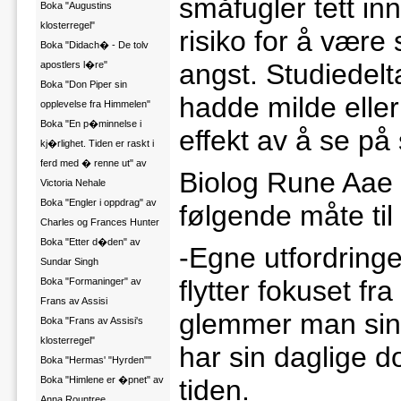
småfugler tett in
Boka "Augustins
klosterregel"
risiko for å være 
Boka "Didach� - De tolv
angst. Studiedel
apostlers l�re"
Boka "Don Piper sin
hadde milde eller
opplevelse fra Himmelen"
Boka "En p�minnelse i
effekt av å se på
kj�rlighet. Tiden er raskt i
ferd med � renne ut" av
Biolog Rune Aae f
Victoria Nehale
Boka "Engler i oppdrag" av
følgende måte ti
Charles og Frances Hunter
Boka "Etter d�den" av
-Egne utfordringer 
Sundar Singh
flytter fokuset fra
Boka "Formaninger" av
Frans av Assisi
glemmer man sin e
Boka "Frans av Assisi's
klosterregel"
har sin daglige 
Boka "Hermas' "Hyrden""
Boka "Himlene er �pnet" av
tiden.
Anna Rountree