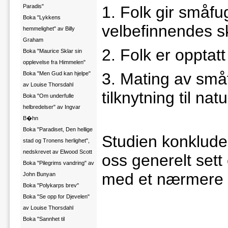
Paradis"
1. Folk gir småfug
Boka "Lykkens
velbefinnendes s
hemmelighet" av Billy
Graham
2. Folk er opptat
Boka "Maurice Sklar sin
opplevelse fra Himmelen"
3. Mating av småf
Boka "Men Gud kan hjelpe"
av Louise Thorsdahl
tilknytning til na
Boka "Om underfulle
helbredelser" av Ingvar
B�hn
Boka "Paradiset, Den hellige
Studien konklude
stad og Tronens herlighet",
nedskrevet av Elwood Scott
oss generelt set
Boka "Pilegrims vandring" av
med et nærmere fo
John Bunyan
Boka "Polykarps brev"
Boka "Se opp for Djevelen"
av Louise Thorsdahl
Boka "Sannhet til