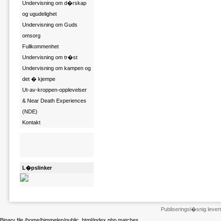
Undervisning om d�rskap
og ugudelighet
Undervisning om Guds
omsorg
Fullkommenhet
Undervisning om tr�st
Undervisning om kampen og
det � kjempe
Ut-av-kroppen-opplevelser
& Near Death Experiences
(NDE)
Kontakt
L�pslinker
Publiseringsl�snig leve
Binary file /home/himmelen/public_html/index.php matches