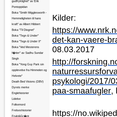
gudfryktighet" av Erik
Pontoppidan
Boka "Smith Wigglesworth -
Kilder:
Hemmeligheten til hans
kraft" av Albert Hibbert
https://www.nrk.n
Boka "Til Diognet"
Boka "Tegn & Under"
det-kan-vaere-br
Boka "Tegn & Under II"
08.03.2017
Boka "Ved Mesterens
f�tter" av Sadhu Sundar
Singh
http://forskning.n
Boka "Yong Guy Park sin
naturressursforva
opplevelse fra Himmelen og
Helvete"
psykologi/2017/0
Death Bed Visions (DBV)
Dyrets merke
paa-smaafugler
,
Englehistorier
Lidelse
Folkemord
https://no.wikiped
Frelseshistorier
Frukt&Gr�nt