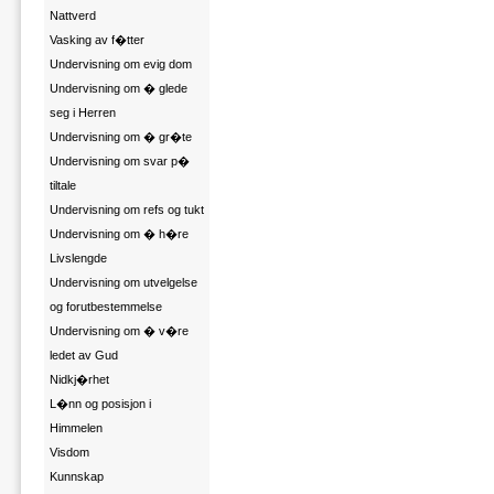
Nattverd
Vasking av f�tter
Undervisning om evig dom
Undervisning om � glede
seg i Herren
Undervisning om � gr�te
Undervisning om svar p�
tiltale
Undervisning om refs og tukt
Undervisning om � h�re
Livslengde
Undervisning om utvelgelse
og forutbestemmelse
Undervisning om � v�re
ledet av Gud
Nidkj�rhet
L�nn og posisjon i
Himmelen
Visdom
Kunnskap