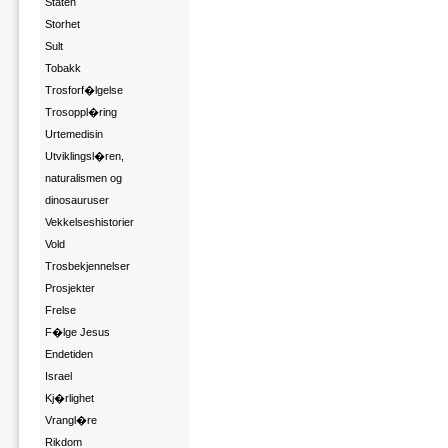
Staten
Storhet
Sult
Tobakk
Trosforf�lgelse
Trosoppl�ring
Urtemedisin
Utviklingsl�ren,
naturalismen og
dinosauruser
Vekkelseshistorier
Vold
Trosbekjennelser
Prosjekter
Frelse
F�lge Jesus
Endetiden
Israel
Kj�rlighet
Vrangl�re
Rikdom