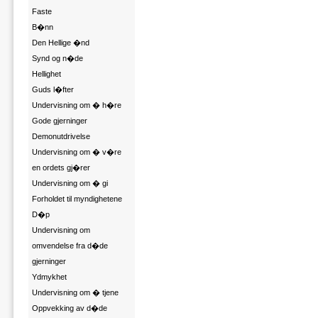
Faste
B�nn
Den Hellige �nd
Synd og n�de
Hellighet
Guds l�fter
Undervisning om � h�re
Gode gjerninger
Demonutdrivelse
Undervisning om � v�re
en ordets gj�rer
Undervisning om � gi
Forholdet til myndighetene
D�p
Undervisning om
omvendelse fra d�de
gjerninger
Ydmykhet
Undervisning om � tjene
Oppvekking av d�de