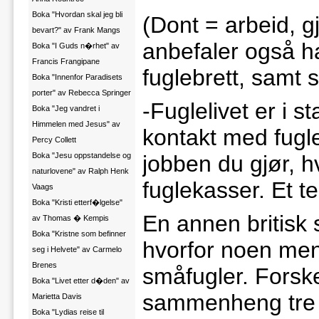
Boka "Hvordan skal jeg bli
(Dont = arbeid, g
bevart?" av Frank Mangs
anbefaler også ha
Boka "I Guds n�rhet" av
Francis Frangipane
fuglebrett, samt 
Boka "Innenfor Paradisets
porter" av Rebecca Springer
-Fuglelivet er i s
Boka "Jeg vandret i
Himmelen med Jesus" av
kontakt med fugl
Percy Collett
Boka "Jesu oppstandelse og
jobben du gjør, h
naturlovene" av Ralph Henk
fuglekasser. Et t
Vaags
Boka "Kristi etterf�lgelse"
En annen britisk 
av Thomas � Kempis
Boka "Kristne som befinner
hvorfor noen menn
seg i Helvete" av Carmelo
Brenes
småfugler. Forsk
Boka "Livet etter d�den" av
sammenheng tre u
Marietta Davis
Boka "Lydias reise til