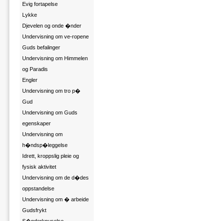
Evig fortapelse
Lykke
Djevelen og onde �nder
Undervisning om ve-ropene
Guds befalinger
Undervisning om Himmelen
og Paradis
Engler
Undervisning om tro p�
Gud
Undervisning om Guds
egenskaper
Undervisning om
h�ndsp�leggelse
Idrett, kroppslig pleie og
fysisk aktivitet
Undervisning om de d�des
oppstandelse
Undervisning om � arbeide
Gudsfrykt