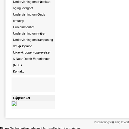
Undervisning om d�rskap
og ugudelighet
Undervisning om Guds
omsorg
Fullkommenhet
Undervisning om tr�st
Undervisning om kampen og
det � kjempe
Ut-av-kroppen-opplevelser
& Near Death Experiences
(NDE)
Kontakt
L�pslinker
Publiseringsl�snig leve
Binary file /home/himmelen/public_html/index.php matches