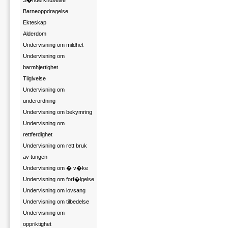
S�nderknuselse
Barneoppdragelse
Ekteskap
Alderdom
Undervisning om mildhet
Undervisning om
barmhjertighet
Tilgivelse
Undervisning om
underordning
Undervisning om bekymring
Undervisning om
rettferdighet
Undervisning om rett bruk
av tungen
Undervisning om � v�ke
Undervisning om forf�lgelse
Undervisning om lovsang
Undervisning om tilbedelse
Undervisning om
oppriktighet