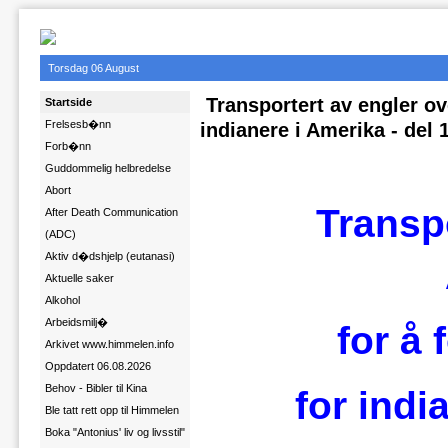
Torsdag 06 August
Transportert av engler ove
Startside
Frelsesb�nn
indianere i Amerika - del 
Forb�nn
Guddommelig helbredelse
Abort
Transpo
After Death Communication
(ADC)
Aktiv d�dshjelp (eutanasi)
Aktuelle saker
Alkohol
Arbeidsmilj�
for å
Arkivet www.himmelen.info
Oppdatert 06.08.2026
Behov - Bibler til Kina
for indi
Ble tatt rett opp til Himmelen
Boka "Antonius' liv og livsstil"