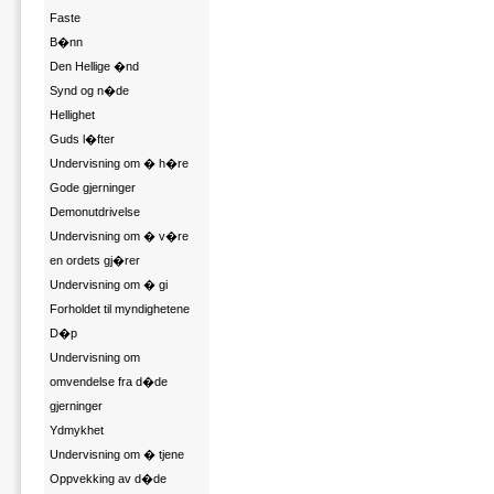
Faste
B�nn
Den Hellige �nd
Synd og n�de
Hellighet
Guds l�fter
Undervisning om � h�re
Gode gjerninger
Demonutdrivelse
Undervisning om � v�re
en ordets gj�rer
Undervisning om � gi
Forholdet til myndighetene
D�p
Undervisning om
omvendelse fra d�de
gjerninger
Ydmykhet
Undervisning om � tjene
Oppvekking av d�de