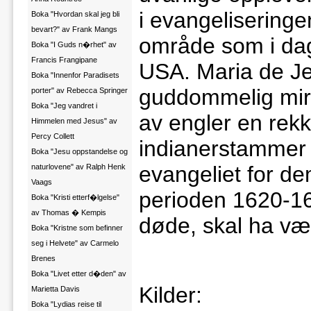
i evangeliseringe
Boka "Hvordan skal jeg bli
bevart?" av Frank Mangs
område som i dag
Boka "I Guds n�rhet" av
Francis Frangipane
USA. Maria de Je
Boka "Innenfor Paradisets
guddommelig mira
porter" av Rebecca Springer
Boka "Jeg vandret i
av engler en rekke
Himmelen med Jesus" av
Percy Collett
indianerstammer f
Boka "Jesu oppstandelse og
evangeliet for de
naturlovene" av Ralph Henk
Vaags
perioden 1620-16
Boka "Kristi etterf�lgelse"
av Thomas � Kempis
døde, skal ha vær
Boka "Kristne som befinner
seg i Helvete" av Carmelo
Brenes
Boka "Livet etter d�den" av
Kilder:
Marietta Davis
Boka "Lydias reise til