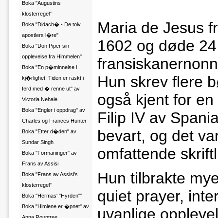
Boka "Augustins
klosterregel"
Maria de Jesus fr
Boka "Didach� - De tolv
apostlers l�re"
1602 og døde 24.
Boka "Don Piper sin
opplevelse fra Himmelen"
fransiskanernonn
Boka "En p�minnelse i
Hun skrev flere 
kj�rlighet. Tiden er raskt i
ferd med � renne ut" av
også kjent for e
Victoria Nehale
Boka "Engler i oppdrag" av
Filip IV av Spani
Charles og Frances Hunter
bevart, og det var
Boka "Etter d�den" av
Sundar Singh
omfattende skrif
Boka "Formaninger" av
Frans av Assisi
Hun tilbrakte mye 
Boka "Frans av Assisi's
klosterregel"
quiet prayer, int
Boka "Hermas' "Hyrden""
Boka "Himlene er �pnet" av
uvanlige opplevels
Anna Rountree