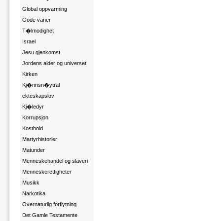
Global oppvarming
Gode vaner
T�lmodighet
Israel
Jesu gjenkomst
Jordens alder og universet
Kirken
Kj�nnsn�ytral
ekteskapslov
Kj�ledyr
Korrupsjon
Kosthold
Martyrhistorier
Matunder
Menneskehandel og slaveri
Menneskerettigheter
Musikk
Narkotika
Overnaturlig forflytning
Det Gamle Testamente