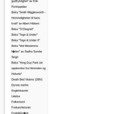
gudfryktighet" av Erik
Pontoppidan
Boka "Smith Wigglesworth -
Hemmeligheten til hans
kraft" av Albert Hibbert
Boka "Til Diognet"
Boka "Tegn & Under"
Boka "Tegn & Under II"
Boka "Ved Mesterens
f�tter" av Sadhu Sundar
Singh
Boka "Yong Guy Park sin
opplevelse fra Himmelen og
Helvete"
Death Bed Visions (DBV)
Dyrets merke
Englehistorier
Lidelse
Folkemord
Frelseshistorier
Frukt&Gr�nt