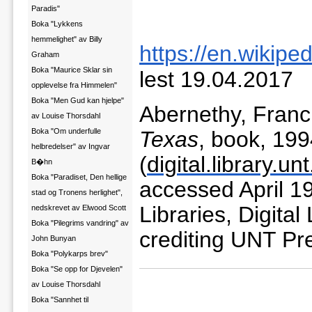
Paradis"
Boka "Lykkens
hemmelighet" av Billy
https://en.wikip
Graham
Boka "Maurice Sklar sin
lest 19.04.2017
opplevelse fra Himmelen"
Boka "Men Gud kan hjelpe"
Abernethy, Franc
av Louise Thorsdahl
Boka "Om underfulle
Texas
,
book
,
199
helbredelser" av Ingvar
(
digital.library.
B�hn
Boka "Paradiset, Den hellige
accessed April 1
stad og Tronens herlighet",
Libraries, Digital
nedskrevet av Elwood Scott
Boka "Pilegrims vandring" av
crediting
UNT Pr
John Bunyan
Boka "Polykarps brev"
Boka "Se opp for Djevelen"
av Louise Thorsdahl
Boka "Sannhet til