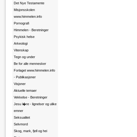
Det Nye Testamente
Misjonsskolen
www.himmelen.info
Pornografi
Himmelen - Beretninger
Psykisk helse
Arkeologi
Vitenskap
Tegn og under
Be for alle mennesker
Forlaget www.himmelen.info
- Publikasjoner
Visjoner
Aktuelle temaer
Vekkelse - Beretninger
Jesu l�re - lignelser og ulike
emner
Seksualitet
Selvmord
Skog, mark, fjell og hei