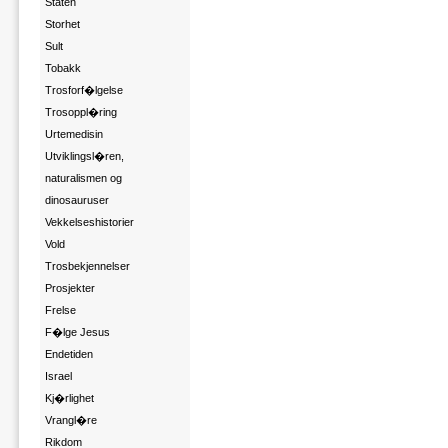
Staten
Storhet
Sult
Tobakk
Trosforf�lgelse
Trosoppl�ring
Urtemedisin
Utviklingsl�ren,
naturalismen og
dinosauruser
Vekkelseshistorier
Vold
Trosbekjennelser
Prosjekter
Frelse
F�lge Jesus
Endetiden
Israel
Kj�rlighet
Vrangl�re
Rikdom