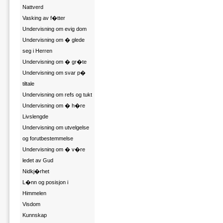
Nattverd
Vasking av f�tter
Undervisning om evig dom
Undervisning om � glede
seg i Herren
Undervisning om � gr�te
Undervisning om svar p�
tiltale
Undervisning om refs og tukt
Undervisning om � h�re
Livslengde
Undervisning om utvelgelse
og forutbestemmelse
Undervisning om � v�re
ledet av Gud
Nidkj�rhet
L�nn og posisjon i
Himmelen
Visdom
Kunnskap