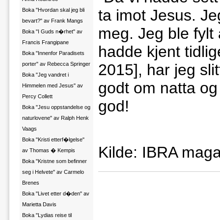
ta imot Jesus. J
Boka "Hvordan skal jeg bli
bevart?" av Frank Mangs
meg. Jeg ble fylt
Boka "I Guds n�rhet" av
Francis Frangipane
hadde kjent tidli
Boka "Innenfor Paradisets
porter" av Rebecca Springer
2015], har jeg sl
Boka "Jeg vandret i
godt om natta og 
Himmelen med Jesus" av
Percy Collett
god!
Boka "Jesu oppstandelse og
naturlovene" av Ralph Henk
Vaags
Boka "Kristi etterf�lgelse"
Kilde: IBRA magas
av Thomas � Kempis
Boka "Kristne som befinner
seg i Helvete" av Carmelo
Brenes
Boka "Livet etter d�den" av
Marietta Davis
Boka "Lydias reise til