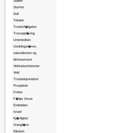
Staten
Storhet
Sult
Tobakk
Trosforf�lgelse
Trosoppl�ring
Urtemedisin
Utviklingsl�ren,
naturalismen og
dinosauruser
Vekkelseshistorier
Vold
Trosbekjennelser
Prosjekter
Frelse
F�lge Jesus
Endetiden
Israel
Kj�rlighet
Vrangl�re
Rikdom