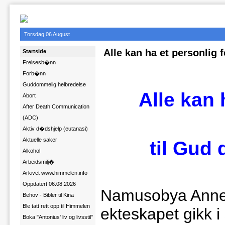
Torsdag 06 August
Alle kan ha et personlig 
Startside
Frelsesb�nn
Forb�nn
Guddommelig helbredelse
Alle kan 
Abort
After Death Communication
(ADC)
Aktiv d�dshjelp (eutanasi)
Aktuelle saker
til Gud
Alkohol
Arbeidsmilj�
Arkivet www.himmelen.info
Oppdatert 06.08.2026
Namusobya Annet
Behov - Bibler til Kina
Ble tatt rett opp til Himmelen
ekteskapet gikk i
Boka "Antonius' liv og livsstil"