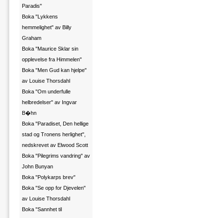
Paradis"
Boka "Lykkens
hemmelighet" av Billy
Graham
Boka "Maurice Sklar sin
opplevelse fra Himmelen"
Boka "Men Gud kan hjelpe"
av Louise Thorsdahl
Boka "Om underfulle
helbredelser" av Ingvar
B�hn
Boka "Paradiset, Den hellige
stad og Tronens herlighet",
nedskrevet av Elwood Scott
Boka "Pilegrims vandring" av
John Bunyan
Boka "Polykarps brev"
Boka "Se opp for Djevelen"
av Louise Thorsdahl
Boka "Sannhet til