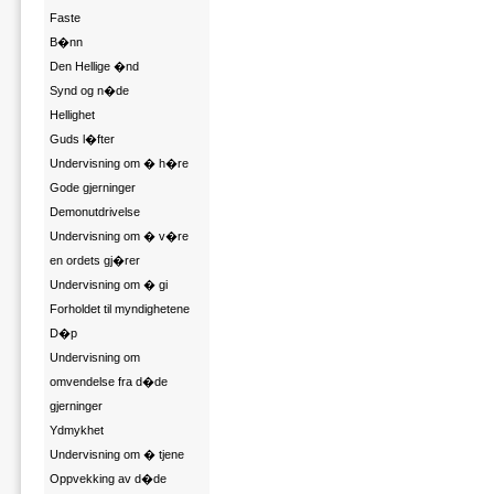
Faste
B�nn
Den Hellige �nd
Synd og n�de
Hellighet
Guds l�fter
Undervisning om � h�re
Gode gjerninger
Demonutdrivelse
Undervisning om � v�re
en ordets gj�rer
Undervisning om � gi
Forholdet til myndighetene
D�p
Undervisning om
omvendelse fra d�de
gjerninger
Ydmykhet
Undervisning om � tjene
Oppvekking av d�de