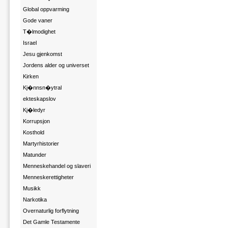
Global oppvarming
Gode vaner
T�lmodighet
Israel
Jesu gjenkomst
Jordens alder og universet
Kirken
Kj�nnsn�ytral
ekteskapslov
Kj�ledyr
Korrupsjon
Kosthold
Martyrhistorier
Matunder
Menneskehandel og slaveri
Menneskerettigheter
Musikk
Narkotika
Overnaturlig forflytning
Det Gamle Testamente