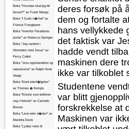
deres forsøk på å
Boka "Hvordan skal jeg bli
bevart?" av Frank Mangs
dem og fortalte 
Boka "I Guds n�rhet" av
Francis Frangipane
hans vellykkede g
Boka "Innenfor Paradisets
porter" av Rebecca Springer
det faktisk var J
Boka "Jeg vandret i
hadde vendt tilbak
Himmelen med Jesus" av
Percy Collett
maskinen dere tr
Boka "Jesu oppstandelse og
naturlovene" av Ralph Henk
ikke var tilkoblet
Vaags
Boka "Kristi etterf�lgelse"
Studentene vendt
av Thomas � Kempis
var blitt gjenoppli
Boka "Kristne som befinner
seg i Helvete" av Carmelo
forskrekkelse at 
Brenes
Boka "Livet etter d�den" av
Maskinen var ikke
Marietta Davis
Boka "Lydias reise til