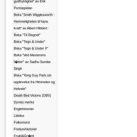
gudfryktighet" av Erik
Pontoppidan
Boka "Smith Wigglesworth -
Hemmeligheten til hans
kraft" av Albert Hibbert
Boka "Til Diognet"
Boka "Tegn & Under"
Boka "Tegn & Under II"
Boka "Ved Mesterens
f�tter" av Sadhu Sundar
Singh
Boka "Yong Guy Park sin
opplevelse fra Himmelen og
Helvete"
Death Bed Visions (DBV)
Dyrets merke
Englehistorier
Lidelse
Folkemord
Frelseshistorier
Frukt&Gr�nt