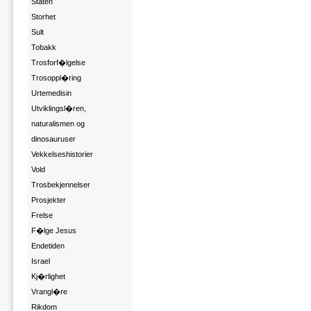
Staten
Storhet
Sult
Tobakk
Trosforf�lgelse
Trosoppl�ring
Urtemedisin
Utviklingsl�ren,
naturalismen og
dinosauruser
Vekkelseshistorier
Vold
Trosbekjennelser
Prosjekter
Frelse
F�lge Jesus
Endetiden
Israel
Kj�rlighet
Vrangl�re
Rikdom