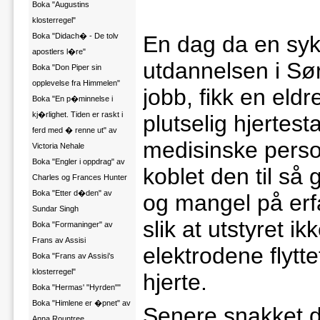
Boka "Augustins
klosterregel"
Boka "Didach� - De tolv
En dag da en syk
apostlers l�re"
utdannelsen i Sø
Boka "Don Piper sin
opplevelse fra Himmelen"
jobb, fikk en el
Boka "En p�minnelse i
kj�rlighet. Tiden er raskt i
plutselig hjertes
ferd med � renne ut" av
medisinske persone
Victoria Nehale
Boka "Engler i oppdrag" av
koblet den til så
Charles og Frances Hunter
Boka "Etter d�den" av
og mangel på erfa
Sundar Singh
slik at utstyret ik
Boka "Formaninger" av
Frans av Assisi
elektrodene flytte
Boka "Frans av Assisi's
klosterregel"
hjerte.
Boka "Hermas' "Hyrden""
Boka "Himlene er �pnet" av
Senere snakket 
Anna Rountree