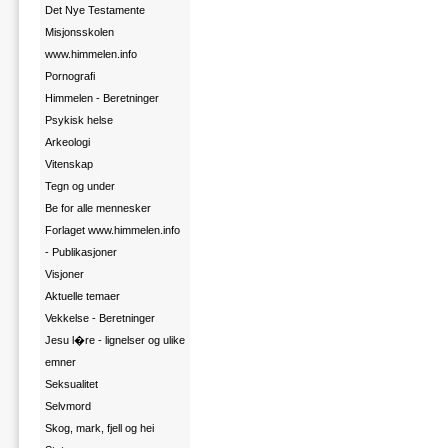
Det Nye Testamente
Misjonsskolen
www.himmelen.info
Pornografi
Himmelen - Beretninger
Psykisk helse
Arkeologi
Vitenskap
Tegn og under
Be for alle mennesker
Forlaget www.himmelen.info
- Publikasjoner
Visjoner
Aktuelle temaer
Vekkelse - Beretninger
Jesu l�re - lignelser og ulike
emner
Seksualitet
Selvmord
Skog, mark, fjell og hei