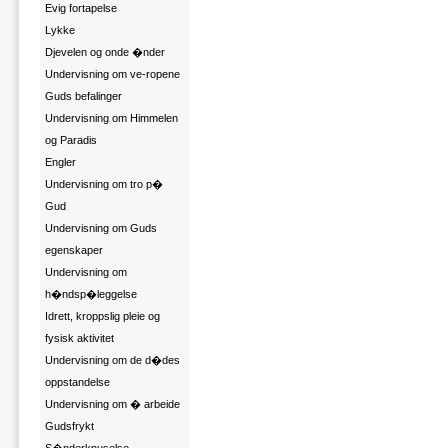
Evig fortapelse
Lykke
Djevelen og onde �nder
Undervisning om ve-ropene
Guds befalinger
Undervisning om Himmelen
og Paradis
Engler
Undervisning om tro p�
Gud
Undervisning om Guds
egenskaper
Undervisning om
h�ndsp�leggelse
Idrett, kroppslig pleie og
fysisk aktivitet
Undervisning om de d�des
oppstandelse
Undervisning om � arbeide
Gudsfrykt