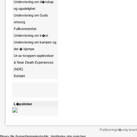
Undervisning om d�rskap
og ugudelighet
Undervisning om Guds
omsorg
Fullkommenhet
Undervisning om tr�st
Undervisning om kampen og
det � kjempe
Ut-av-kroppen-opplevelser
& Near Death Experiences
(NDE)
Kontakt
L�pslinker
Publiseringsl�snig leve
Binary file /home/himmelen/public_html/index.php matches