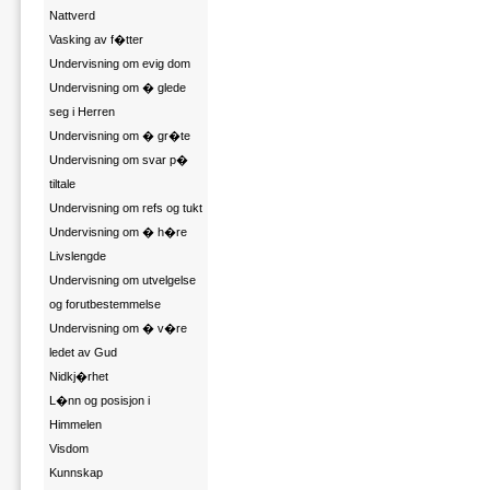
Nattverd
Vasking av f�tter
Undervisning om evig dom
Undervisning om � glede
seg i Herren
Undervisning om � gr�te
Undervisning om svar p�
tiltale
Undervisning om refs og tukt
Undervisning om � h�re
Livslengde
Undervisning om utvelgelse
og forutbestemmelse
Undervisning om � v�re
ledet av Gud
Nidkj�rhet
L�nn og posisjon i
Himmelen
Visdom
Kunnskap