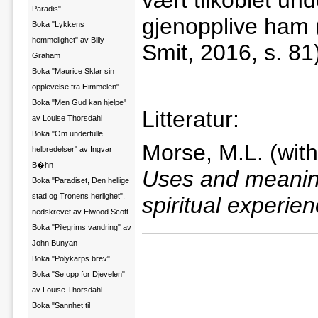
vært tilkoblet un
Paradis"
gjenopplive ham 
Boka "Lykkens
hemmelighet" av Billy
Smit, 2016, s. 81
Graham
Boka "Maurice Sklar sin
opplevelse fra Himmelen"
Boka "Men Gud kan hjelpe"
Litteratur:
av Louise Thorsdahl
Boka "Om underfulle
Morse, M.L. (with
helbredelser" av Ingvar
B�hn
Uses and meaning
Boka "Paradiset, Den hellige
stad og Tronens herlighet",
spiritual experien
nedskrevet av Elwood Scott
Boka "Pilegrims vandring" av
John Bunyan
Boka "Polykarps brev"
Boka "Se opp for Djevelen"
av Louise Thorsdahl
Boka "Sannhet til