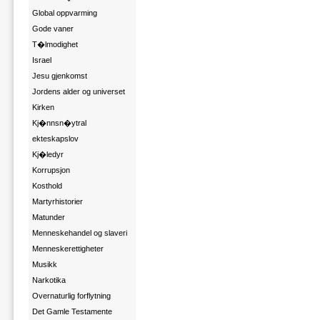
Global oppvarming
Gode vaner
T�lmodighet
Israel
Jesu gjenkomst
Jordens alder og universet
Kirken
Kj�nnsn�ytral
ekteskapslov
Kj�ledyr
Korrupsjon
Kosthold
Martyrhistorier
Matunder
Menneskehandel og slaveri
Menneskerettigheter
Musikk
Narkotika
Overnaturlig forflytning
Det Gamle Testamente