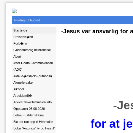
Fredag 07 August
-Jesus var ansvarlig for at
Startside
Frelsesb�nn
Forb�nn
Guddommelig helbredelse
Abort
After Death Communication
(ADC)
Aktiv d�dshjelp (eutanasi)
Aktuelle saker
Alkohol
Arbeidsmilj�
-Je
Arkivet www.himmelen.info
Oppdatert 06.08.2026
Behov - Bibler til Kina
for at j
Ble tatt rett opp til Himmelen
Boka "Antonius' liv og livsstil"