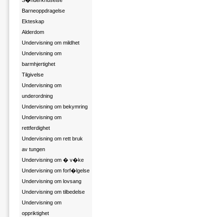
S�nderknuselse
Barneoppdragelse
Ekteskap
Alderdom
Undervisning om mildhet
Undervisning om
barmhjertighet
Tilgivelse
Undervisning om
underordning
Undervisning om bekymring
Undervisning om
rettferdighet
Undervisning om rett bruk
av tungen
Undervisning om � v�ke
Undervisning om forf�lgelse
Undervisning om lovsang
Undervisning om tilbedelse
Undervisning om
oppriktighet