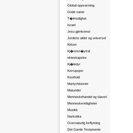
Global oppvarming
Gode vaner
T�lmodighet
Israel
Jesu gjenkomst
Jordens alder og universet
Kirken
Kj�nnsn�ytral
ekteskapslov
Kj�ledyr
Korrupsjon
Kosthold
Martyrhistorier
Matunder
Menneskehandel og slaveri
Menneskerettigheter
Musikk
Narkotika
Overnaturlig forflytning
Det Gamle Testamente