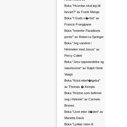
Boka "Hvordan skal jeg bli
bevart?" av Frank Mangs
Boka "I Guds n�rhet" av
Francis Frangipane
Boka "Innenfor Paradisets
porter" av Rebecca Springer
Boka "Jeg vandret i
Himmelen med Jesus" av
Percy Collett
Boka "Jesu oppstandelse og
naturlovene" av Ralph Henk
Vaags
Boka "Kristi etterf�lgelse"
av Thomas � Kempis
Boka "Kristne som befinner
seg i Helvete" av Carmelo
Brenes
Boka "Livet etter d�den" av
Marietta Davis
Boka "Lydias reise til