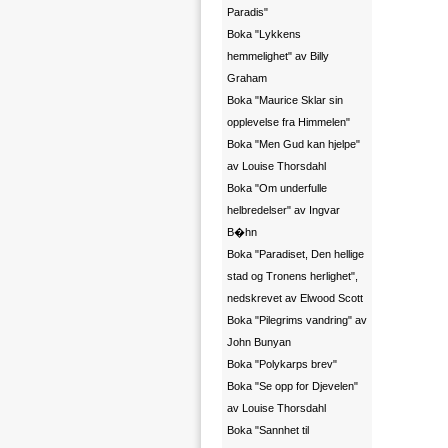
Paradis"
Boka "Lykkens
hemmelighet" av Billy
Graham
Boka "Maurice Sklar sin
opplevelse fra Himmelen"
Boka "Men Gud kan hjelpe"
av Louise Thorsdahl
Boka "Om underfulle
helbredelser" av Ingvar
B�hn
Boka "Paradiset, Den hellige
stad og Tronens herlighet",
nedskrevet av Elwood Scott
Boka "Pilegrims vandring" av
John Bunyan
Boka "Polykarps brev"
Boka "Se opp for Djevelen"
av Louise Thorsdahl
Boka "Sannhet til