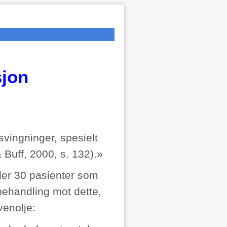
sjon
vingninger, spesielt
 Buff, 2000, s. 132).»
 der 30 pasienter som
behandling mot dette,
venolje: