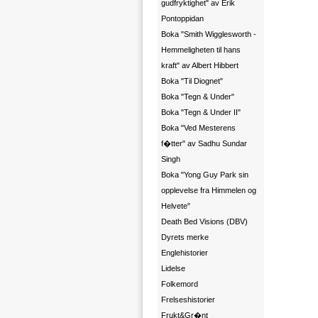
gudfryktighet" av Erik
Pontoppidan
Boka "Smith Wigglesworth -
Hemmeligheten til hans
kraft" av Albert Hibbert
Boka "Til Diognet"
Boka "Tegn & Under"
Boka "Tegn & Under II"
Boka "Ved Mesterens
f�tter" av Sadhu Sundar
Singh
Boka "Yong Guy Park sin
opplevelse fra Himmelen og
Helvete"
Death Bed Visions (DBV)
Dyrets merke
Englehistorier
Lidelse
Folkemord
Frelseshistorier
Frukt&Gr�nt