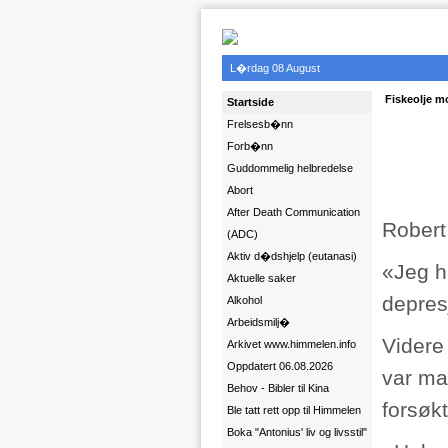
L�rdag 08 August
Fiskeolje m
Startside
Frelsesb�nn
Forb�nn
Guddommelig helbredelse
Abort
After Death Communication
Robert 
(ADC)
Aktiv d�dshjelp (eutanasi)
«Jeg h
Aktuelle saker
depres
Alkohol
Arbeidsmilj�
Videre
Arkivet www.himmelen.info
Oppdatert 06.08.2026
var ma
Behov - Bibler til Kina
forsøkt
Ble tatt rett opp til Himmelen
Boka "Antonius' liv og livsstil"