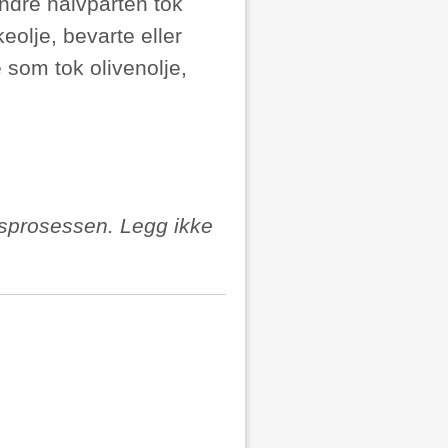
ndre halvparten tok
eolje, bevarte eller
e som tok olivenolje,
gsprosessen. Legg ikke