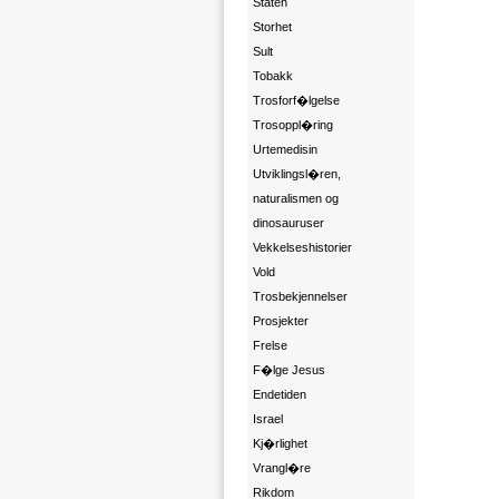
Staten
Storhet
Sult
Tobakk
Trosforf�lgelse
Trosoppl�ring
Urtemedisin
Utviklingsl�ren,
naturalismen og
dinosauruser
Vekkelseshistorier
Vold
Trosbekjennelser
Prosjekter
Frelse
F�lge Jesus
Endetiden
Israel
Kj�rlighet
Vrangl�re
Rikdom