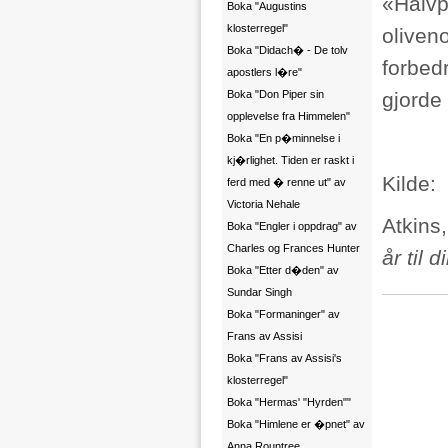
«Halvp
Boka "Augustins
klosterregel"
oliveno
Boka "Didach� - De tolv
forbedr
apostlers l�re"
Boka "Don Piper sin
gjorde 
opplevelse fra Himmelen"
Boka "En p�minnelse i
kj�rlighet. Tiden er raskt i
Kilde:
ferd med � renne ut" av
Victoria Nehale
Atkins,
Boka "Engler i oppdrag" av
Charles og Frances Hunter
år til 
Boka "Etter d�den" av
Sundar Singh
Boka "Formaninger" av
Frans av Assisi
Boka "Frans av Assisi's
klosterregel"
Boka "Hermas' "Hyrden""
Boka "Himlene er �pnet" av
Anna Rountree