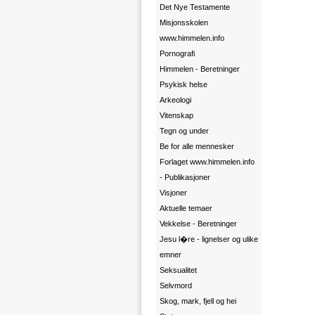
Det Nye Testamente
Misjonsskolen
www.himmelen.info
Pornografi
Himmelen - Beretninger
Psykisk helse
Arkeologi
Vitenskap
Tegn og under
Be for alle mennesker
Forlaget www.himmelen.info
- Publikasjoner
Visjoner
Aktuelle temaer
Vekkelse - Beretninger
Jesu l�re - lignelser og ulike
emner
Seksualitet
Selvmord
Skog, mark, fjell og hei