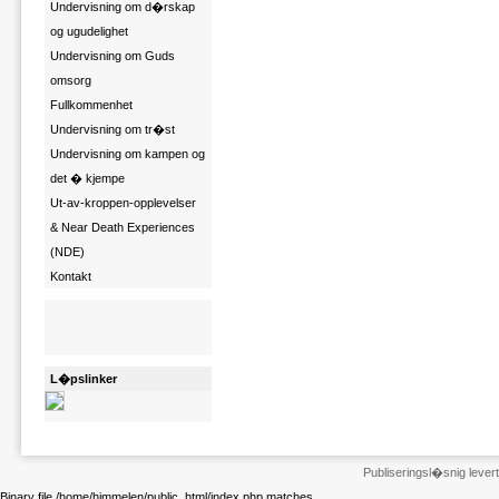
Undervisning om d�rskap
og ugudelighet
Undervisning om Guds
omsorg
Fullkommenhet
Undervisning om tr�st
Undervisning om kampen og
det � kjempe
Ut-av-kroppen-opplevelser
& Near Death Experiences
(NDE)
Kontakt
L�pslinker
Publiseringsl�snig leve
Binary file /home/himmelen/public_html/index.php matches