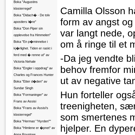
Boka "Augustins
Camilla Olsson ha
klosterregel"
Boka "Didach� - De tolv
form av angst og 
apostlers l�re"
Boka "Don Piper sin
var langt nede, o
opplevelse fra Himmelen"
om å ringe til et
Boka "En p�minnelse i
kj�rlighet. Tiden er raskt i
ferd med � renne ut" av
-Da jeg vendte b
Victoria Nehale
behov fremfor m
Boka "Engler i oppdrag" av
Charles og Frances Hunter
ut av negative ta
Boka "Etter d�den" av
Sundar Singh
Hun forteller ogs
Boka "Formaninger" av
Frans av Assisi
treenigheten, sær
Boka "Frans av Assisi's
som smertenes m
klosterregel"
Boka "Hermas' "Hyrden""
hjelper. En dyper
Boka "Himlene er �pnet" av
Anna Rountree