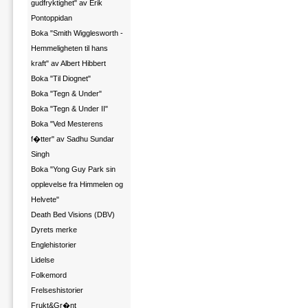
gudfryktighet" av Erik
Pontoppidan
Boka "Smith Wigglesworth -
Hemmeligheten til hans
kraft" av Albert Hibbert
Boka "Til Diognet"
Boka "Tegn & Under"
Boka "Tegn & Under II"
Boka "Ved Mesterens
f�tter" av Sadhu Sundar
Singh
Boka "Yong Guy Park sin
opplevelse fra Himmelen og
Helvete"
Death Bed Visions (DBV)
Dyrets merke
Englehistorier
Lidelse
Folkemord
Frelseshistorier
Frukt&Gr�nt