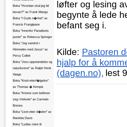
løfter og lesing 
Boka "Hvordan skal jeg bli
begynte å lede h
bevart?" av Frank Mangs
Boka "I Guds n�rhet" av
befant seg i.
Francis Frangipane
Boka "Innenfor Paradisets
porter" av Rebecca Springer
Boka "Jeg vandret i
Kilde:
Pastoren de
Himmelen med Jesus" av
Percy Collett
hjalp for å komme
Boka "Jesu oppstandelse og
naturlovene" av Ralph Henk
(dagen.no)
,
lest 
Vaags
Boka "Kristi etterf�lgelse"
av Thomas � Kempis
Boka "Kristne som befinner
seg i Helvete" av Carmelo
Brenes
Boka "Livet etter d�den" av
Marietta Davis
Boka "Lydias reise til