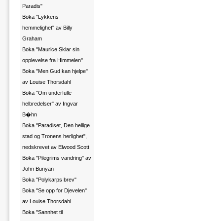
Paradis"
Boka "Lykkens
hemmelighet" av Billy
Graham
Boka "Maurice Sklar sin
opplevelse fra Himmelen"
Boka "Men Gud kan hjelpe"
av Louise Thorsdahl
Boka "Om underfulle
helbredelser" av Ingvar
B�hn
Boka "Paradiset, Den hellige
stad og Tronens herlighet",
nedskrevet av Elwood Scott
Boka "Pilegrims vandring" av
John Bunyan
Boka "Polykarps brev"
Boka "Se opp for Djevelen"
av Louise Thorsdahl
Boka "Sannhet til